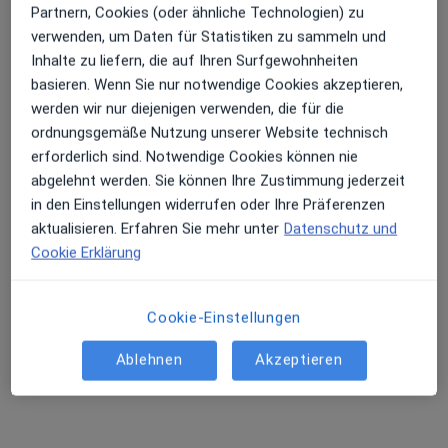
Partnern, Cookies (oder ähnliche Technologien) zu
verwenden, um Daten für Statistiken zu sammeln und
Inhalte zu liefern, die auf Ihren Surfgewohnheiten
Karin Schilberz
basieren. Wenn Sie nur notwendige Cookies akzeptieren,
Ärztin
werden wir nur diejenigen verwenden, die für die
12 Bewertungen
ordnungsgemäße Nutzung unserer Website technisch
erforderlich sind. Notwendige Cookies können nie
Mainzer Str. 98-102, Wiesbaden
•
Zu Google Maps
abgelehnt werden. Sie können Ihre Zustimmung jederzeit
MVZ Kinderwunsch am Welfenhof
in den Einstellungen widerrufen oder Ihre Präferenzen
Dieser Arzt bzw. diese Ärztin bietet keine Online-Terminbuchung an diesem Standort an.
aktualisieren. Erfahren Sie mehr unter
Datenschutz und
Cookie Erklärung
Terminanfrage senden
Cookie-Einstellungen
Ablehnen
Akzeptieren