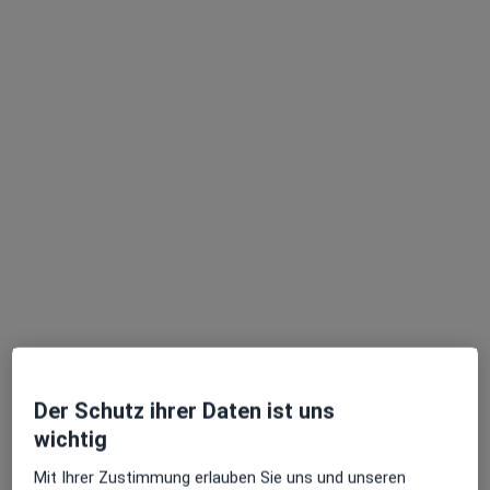
Dr. med. Michael Amrani
Arzt
28 Bewertungen
Mainzer Str. 98-102, Wiesbaden
•
Zu Google Maps
MVZ Kinderwunsch am Welfenhof
Dieser Arzt bzw. diese Ärztin bietet keine Online-Terminbuchung an diesem Standort an.
Terminanfrage senden
Der Schutz ihrer Daten ist uns
wichtig
Mit Ihrer Zustimmung erlauben Sie uns und unseren