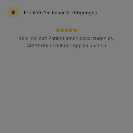
Dr. med. Anselm Christian Grzimek
Erhalten Sie Benachrichtigungen
Arzt
8 Bewertungen
Sehr beliebt: Patient:innen bevorzugen es,
Adresse 1
Adresse 2
Adresse 3
Arzttermine mit der App zu buchen
Ludwig-Erhard-Str. 90, Wiesbaden
•
Zu Google Maps
Helios HSK Wiesbaden Klinik für Unfall-, Hand- und Orthopädische Chirurgie
Dieser Arzt bzw. diese Ärztin bietet keine Online-Terminbuchung an diesem Standort an.
Terminanfrage senden