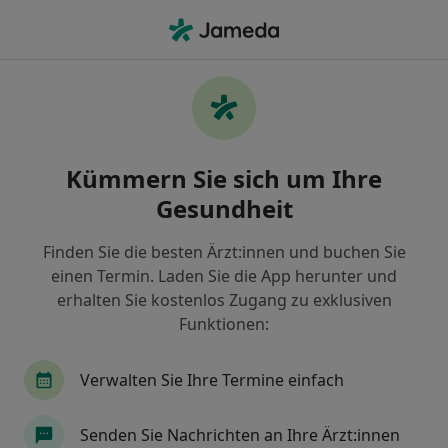
Ha
Arzt • Wiesbaden, Hessen
Filter & Sortierung
Zu Google Maps
Arzt in Wiesbaden: Termin buchen mit
Kümmern Sie sich um Ihre
jameda
Gesundheit
Finden Sie Ärzte in Wiesbaden und buchen Sie online
ohne zusätzliche Kosten.
Finden Sie die besten Ärzt:innen und buchen Sie
Wie wir die Suchergebnisse sortieren
einen Termin. Laden Sie die App herunter und
erhalten Sie kostenlos Zugang zu exklusiven
Funktionen:
Verwalten Sie Ihre Termine einfach
Senden Sie Nachrichten an Ihre Ärzt:innen