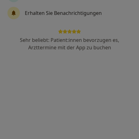
Erhalten Sie Benachrichtigungen
Dr. medic Tamer Abuhassan
·
Mehr
Internist, Hausarzt, Palliativmediziner
297 Bewertungen
Sehr beliebt: Patient:innen bevorzugen es,
Arzttermine mit der App zu buchen
Kirchgasse 5, Wiesbaden
•
Zu Google Maps
Hausärztliche internistische Praxis Dr.Abuhassan
Dieser Arzt bzw. diese Ärztin bietet keine Online-Terminbuchung an diesem Standort an.
Terminanfrage senden