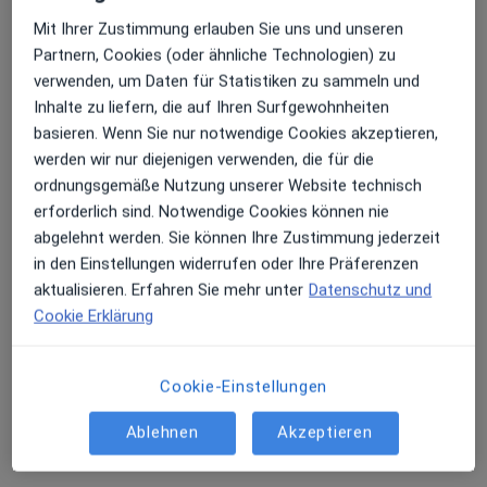
Mit Ihrer Zustimmung erlauben Sie uns und unseren
Partnern, Cookies (oder ähnliche Technologien) zu
verwenden, um Daten für Statistiken zu sammeln und
Inhalte zu liefern, die auf Ihren Surfgewohnheiten
basieren. Wenn Sie nur notwendige Cookies akzeptieren,
Dr. med. Karl-Heinz von Kellenbach
werden wir nur diejenigen verwenden, die für die
·
Mehr
Urologe, Androloge, Medikamentöse Tumortherapie
ordnungsgemäße Nutzung unserer Website technisch
136 Bewertungen
erforderlich sind. Notwendige Cookies können nie
abgelehnt werden. Sie können Ihre Zustimmung jederzeit
in den Einstellungen widerrufen oder Ihre Präferenzen
Zu Google
Sonnenberger Straße 14, Wiesbaden
•
aktualisieren. Erfahren Sie mehr unter
Datenschutz und
Maps
Cookie Erklärung
Urologisch-andrologische Praxis Dr. med. von Kellenbach
Privatpraxis
Cookie-Einstellungen
Dieser Arzt bzw. diese Ärztin bietet keine Online-Terminbuchung an diesem Standort an.
Ablehnen
Akzeptieren
Terminanfrage senden