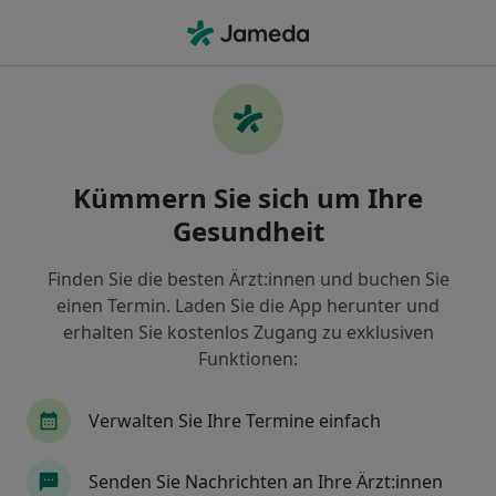
Ha
Gesundheits-Check-Up • Wiesbaden, Hessen
Filter & Sortierung
• 1
Zu Google Map
Gesundheits-Check-up, Wiesbaden
Kümmern Sie sich um Ihre
Wie wir die Suchergebnisse sortieren
Gesundheit
Finden Sie die besten Ärzt:innen und buchen Sie
Welche Terminart möchten Sie buchen?
einen Termin. Laden Sie die App herunter und
Gesundheits-Check-up
Untersuchung /Check
erhalten Sie kostenlos Zugang zu exklusiven
Funktionen:
Verwalten Sie Ihre Termine einfach
Senden Sie Nachrichten an Ihre Ärzt:innen