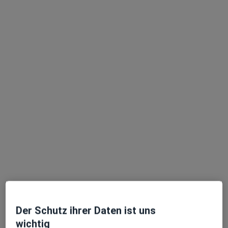
Prof. h.c. Dr. med. Istvan Kocsis
Frauenarzt (Gynäkologe)
43 Bewertungen
Adresse
Videosprechstunde
Spiegelgasse 13, Wiesbaden
•
Zu Google Maps
Privatpraxis Prof. Dr.med. Istvan Kocsis Facharzt für Frauenheilkunde und Geburtshilfe
Privatpraxis
Dieser Arzt bzw. diese Ärztin bietet keine Online-Terminbuchung an diesem Standort an.
Terminanfrage senden
Der Schutz ihrer Daten ist uns
wichtig