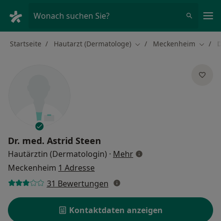
Ha
Wonach suchen Sie?
Startseite
Hautarzt (Dermatologe)
Meckenheim
D
Stadt ändern
Stadt 
Dr. med.
Astrid Steen
über Spezialisierungen
Hautärztin (Dermatologin)
·
Mehr
Meckenheim
1 Adresse
31 Bewertungen
Kontaktdaten anzeigen