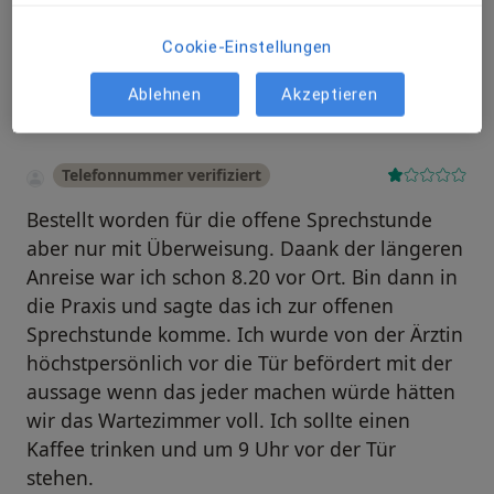
Cookie-Einstellungen
Bewertungen durchsuchen
Ablehnen
Akzeptieren
Telefonnummer verifiziert
Bestellt worden für die offene Sprechstunde
aber nur mit Überweisung. Daank der längeren
Anreise war ich schon 8.20 vor Ort. Bin dann in
die Praxis und sagte das ich zur offenen
Sprechstunde komme. Ich wurde von der Ärztin
höchstpersönlich vor die Tür befördert mit der
aussage wenn das jeder machen würde hätten
wir das Wartezimmer voll. Ich sollte einen
Kaffee trinken und um 9 Uhr vor der Tür
stehen.