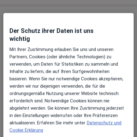
Erfahrungen
Der Schutz ihrer Daten ist uns
Bewerten
wichtig
Mit Ihrer Zustimmung erlauben Sie uns und unseren
Partnern, Cookies (oder ähnliche Technologien) zu
31 Bewertungen
verwenden, um Daten für Statistiken zu sammeln und
Inhalte zu liefern, die auf Ihren Surfgewohnheiten
Jede einzelne Bewertungen ist wichtig. Wir
basieren. Wenn Sie nur notwendige Cookies akzeptieren,
prüfen und moderieren Bewertungen
werden wir nur diejenigen verwenden, die für die
gemäß unserer Richtlinien. Erfahren Sie
ordnungsgemäße Nutzung unserer Website technisch
mehr über Bewertungen und wie wir
erforderlich sind. Notwendige Cookies können nie
Mehr übe
Sterne berechnen unter
Mehr erfahren
abgelehnt werden. Sie können Ihre Zustimmung jederzeit
in den Einstellungen widerrufen oder Ihre Präferenzen
aktualisieren. Erfahren Sie mehr unter
Datenschutz und
Cookie Erklärung