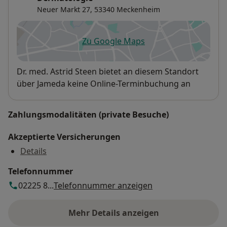
Neuer Markt 27,
53340
Meckenheim
Zu Google Maps
öffnet in einer neuen Registe
Verfügbarkeit
Dr. med. Astrid Steen bietet an diesem Standort
über Jameda keine Online-Terminbuchung an
Zahlungsmodalitäten (private Besuche)
Akzeptierte Versicherungen
Details
Telefonnummer
02225 8...
Telefonnummer anzeigen
Mehr Details anzeigen
über die Adresse