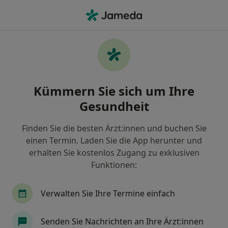
Ha
Augenarzt • Aichach, Bayern
Filter & Sortierung
Zu Google Maps
Augenarzt in Aichach: Termin buchen mit
Kümmern Sie sich um Ihre
jameda
Gesundheit
Finden Sie Augenärzte in Aichach und buchen Sie
online ohne zusätzliche Kosten.
Finden Sie die besten Ärzt:innen und buchen Sie
Wie wir die Suchergebnisse sortieren
einen Termin. Laden Sie die App herunter und
erhalten Sie kostenlos Zugang zu exklusiven
Funktionen:
Verwalten Sie Ihre Termine einfach
Senden Sie Nachrichten an Ihre Ärzt:innen