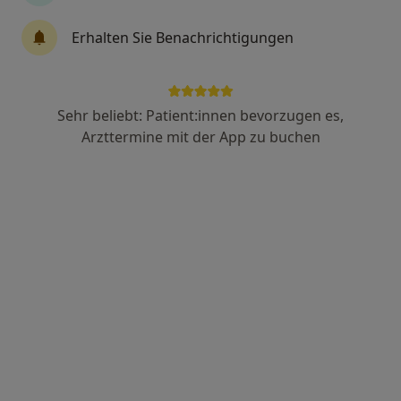
Dr. med. Waltraud Maria Ahr
Erhalten Sie Benachrichtigungen
Augenärztin
94 Bewertungen
Sehr beliebt: Patient:innen bevorzugen es,
Zu Google
Vinzenz-von-Paul-Platz 1, Augsburg
•
Arzttermine mit der App zu buchen
Maps
OSG Augenzentrum Augsburg am Vincentinum K.ö.R
Dieser Arzt bzw. diese Ärztin bietet keine Online-Terminbuchung an diesem Standort an.
Terminanfrage senden