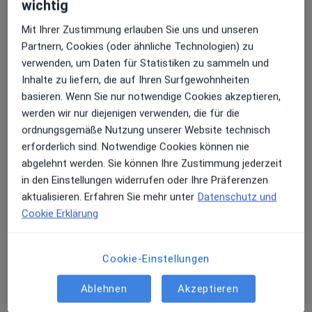
wichtig
Ihrer Suche.
Mit Ihrer Zustimmung erlauben Sie uns und unseren
Partnern, Cookies (oder ähnliche Technologien) zu
verwenden, um Daten für Statistiken zu sammeln und
Inhalte zu liefern, die auf Ihren Surfgewohnheiten
basieren. Wenn Sie nur notwendige Cookies akzeptieren,
werden wir nur diejenigen verwenden, die für die
ordnungsgemäße Nutzung unserer Website technisch
erforderlich sind. Notwendige Cookies können nie
Dr. med. Ulrike Baumgarten -
abgelehnt werden. Sie können Ihre Zustimmung jederzeit
Privatpraxis
in den Einstellungen widerrufen oder Ihre Präferenzen
Augenärztin
aktualisieren. Erfahren Sie mehr unter
Datenschutz und
99 Bewertungen
Cookie Erklärung
Dachauer Str. 4, München
•
Zu Google Maps
Cookie-Einstellungen
Privatpraxis Dr.med. Ulrike Baumgarten Fachärztin für Augenheilkunde
Privatpraxis
Ablehnen
Akzeptieren
Dieser Arzt bzw. diese Ärztin bietet keine Online-Terminbuchung an diesem Standort an.