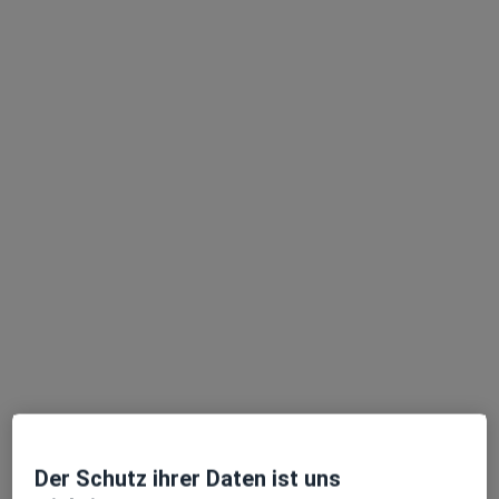
Dr. Michael Vollstedt
Augenarzt
12 Bewertungen
Lenbachplatz 3, Schrobenhausen
•
Zu Google Maps
Praxis Dr.med. Hubert Hutter Facharzt für Augenheilkunde
Dieser Arzt bzw. diese Ärztin bietet keine Online-Terminbuchung an diesem Standort an.
Terminanfrage senden
Ärzte und Heilberufler verfügbar
Diese Ärzte und Heilberufler befinden sich
Der Schutz ihrer Daten ist uns
außerhalb von Aichach, Bayern in Gebieten nahe