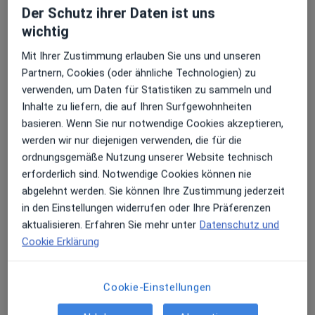
Ärzte und Heilberufler verfügbar
Der Schutz ihrer Daten ist uns
wichtig
Diese Ärzte und Heilberufler befinden sich
außerhalb von Balingen, Baden-Württemberg in
Mit Ihrer Zustimmung erlauben Sie uns und unseren
Gebieten nahe Ihrer Suche.
Partnern, Cookies (oder ähnliche Technologien) zu
verwenden, um Daten für Statistiken zu sammeln und
Inhalte zu liefern, die auf Ihren Surfgewohnheiten
basieren. Wenn Sie nur notwendige Cookies akzeptieren,
werden wir nur diejenigen verwenden, die für die
ordnungsgemäße Nutzung unserer Website technisch
erforderlich sind. Notwendige Cookies können nie
abgelehnt werden. Sie können Ihre Zustimmung jederzeit
in den Einstellungen widerrufen oder Ihre Präferenzen
Prof. Dr. med. Christoph W. Spraul
aktualisieren. Erfahren Sie mehr unter
Datenschutz und
Augenarzt
Cookie Erklärung
476 Bewertungen
Cookie-Einstellungen
Adresse 1
Adresse 2