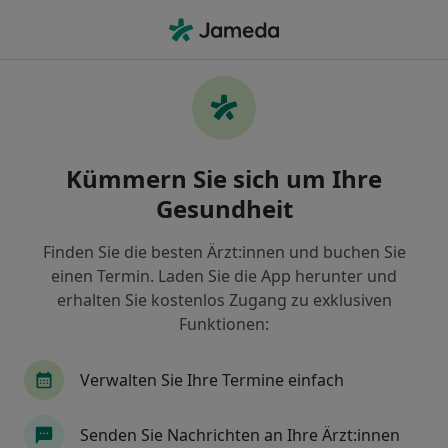
Ha
Augenarzt • Balingen, Baden-Württemberg
Filter & Sortierung
Zu Google Maps
Augenarzt in Balingen: Termin buchen
Kümmern Sie sich um Ihre
mit jameda
Gesundheit
Finden Sie Augenärzte in Balingen und buchen Sie
online ohne zusätzliche Kosten.
Finden Sie die besten Ärzt:innen und buchen Sie
Wie wir die Suchergebnisse sortieren
einen Termin. Laden Sie die App herunter und
erhalten Sie kostenlos Zugang zu exklusiven
Funktionen:
Verwalten Sie Ihre Termine einfach
Senden Sie Nachrichten an Ihre Ärzt:innen