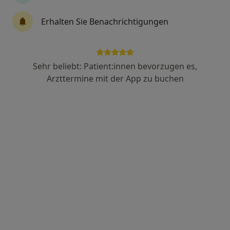
Fadi Aldarwich
Erhalten Sie Benachrichtigungen
Augenarzt
26 Bewertungen
Sehr beliebt: Patient:innen bevorzugen es,
Friedrichstraße 39, Albstadt
•
Zu Google Maps
Arzttermine mit der App zu buchen
Augenarztpraxis Albstadt
Dieser Arzt bzw. diese Ärztin bietet keine Online-Terminbuchung an diesem Standort an.
Terminanfrage senden