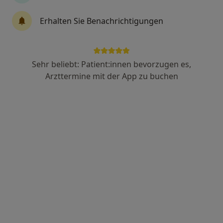
23 Bewertungen
Erhalten Sie Benachrichtigungen
Buger Str. 82, Bamberg
•
Zu Google Maps
OSG Augenzentrum Bamberg
Sehr beliebt: Patient:innen bevorzugen es,
Dieser Arzt bzw. diese Ärztin bietet keine Online-Terminbuchung an diesem Standort an.
Arzttermine mit der App zu buchen
Terminanfrage senden
Dr. Amer Daloul M.Sc, FEBO, FICO
Augenarzt