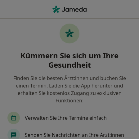
Ha
Augenarzt • Bamberg, Bayern
Filter & Sortierung
• 1
Zu Google Map
Empfohlene Augenärzte für Privat
Kümmern Sie sich um Ihre
versichert in Bamberg
Gesundheit
Wie wir die Suchergebnisse sortieren
Finden Sie die besten Ärzt:innen und buchen Sie
einen Termin. Laden Sie die App herunter und
erhalten Sie kostenlos Zugang zu exklusiven
Funktionen:
Verwalten Sie Ihre Termine einfach
Priv.-Doz. Dr. med. habil. Andrey Zhivov
Senden Sie Nachrichten an Ihre Ärzt:innen
Augenarzt