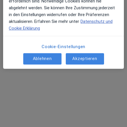
erforderlich sind. Notwendige Cookies können nie
abgelehnt werden. Sie können Ihre Zustimmung jederzeit
in den Einstellungen widerrufen oder Ihre Präferenzen
aktualisieren. Erfahren Sie mehr unter
Datenschutz und
Cookie Erklärung
Dr. med. Stefan El-Gayar
·
Mehr
Augenarzt
32 Bewertungen
Cookie-Einstellungen
Ablehnen
Akzeptieren
Hefnersplatz 1, Nürnberg
•
Zu Google Maps
Augenarztpraxis Dr.med. Stefan El-Gayar Facharzt für Augenheilkunde
Privatpraxis
Dieser Arzt bzw. diese Ärztin bietet keine Online-Terminbuchung an diesem Standort an.
Terminanfrage senden