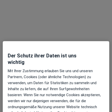
Grüner Markt 15, Bamberg
•
Zu Google Maps
Augenlaserzentrum Fanken
Privatpraxis
Dieser Arzt bzw. diese Ärztin bietet keine Online-Terminbuchung an diesem Standort an.
Terminanfrage senden
Der Schutz ihrer Daten ist uns
wichtig
Ärzte und Heilberufler verfügbar
Mit Ihrer Zustimmung erlauben Sie uns und unseren
Diese Ärzte und Heilberufler befinden sich
Partnern, Cookies (oder ähnliche Technologien) zu
außerhalb von Bamberg, Bayern in Gebieten nahe
verwenden, um Daten für Statistiken zu sammeln und
Ihrer Suche.
Inhalte zu liefern, die auf Ihren Surfgewohnheiten
basieren. Wenn Sie nur notwendige Cookies akzeptieren,
werden wir nur diejenigen verwenden, die für die
ordnungsgemäße Nutzung unserer Website technisch