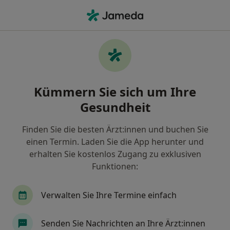
Ha
Augenarzt • Heinersdorf, Berlin, Berlin
Filter & Sortierung
Zu Google Maps
Augenärzte in Berlin, Heinersdorf
Kümmern Sie sich um Ihre
Wie wir die Suchergebnisse sortieren
Gesundheit
Finden Sie die besten Ärzt:innen und buchen Sie
einen Termin. Laden Sie die App herunter und
erhalten Sie kostenlos Zugang zu exklusiven
Funktionen:
Verwalten Sie Ihre Termine einfach
Dott.ssa Maceda Gurabardhi
Augenärztin
Senden Sie Nachrichten an Ihre Ärzt:innen