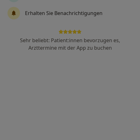
142 Bewertungen
Erhalten Sie Benachrichtigungen
Melanchthonstr. 14, Berlin
•
Zu Google Maps
Augenarztpraxis am Tiergarten -Maceda Gurabardhi Fachärztin für Augenheilkunde
Dieser Arzt bzw. diese Ärztin bietet keine Online-Terminbuchung an diesem Standort an.
Sehr beliebt: Patient:innen bevorzugen es,
Arzttermine mit der App zu buchen
Terminanfrage senden
Priv.-Doz. Dr. med. Daniel Pilger
Augenarzt
2 Bewertungen