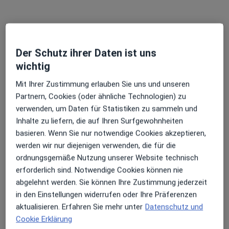
Markgrafenstr. 57, Berlin
•
Zu Google Maps
Smile Eyes Augenärzte Berlin-Gendarmenmarkt
Der Schutz ihrer Daten ist uns
Dieser Arzt bzw. diese Ärztin bietet keine Online-Terminbuchung an diesem Standort an.
wichtig
Terminanfrage senden
Mit Ihrer Zustimmung erlauben Sie uns und unseren
Partnern, Cookies (oder ähnliche Technologien) zu
verwenden, um Daten für Statistiken zu sammeln und
Inhalte zu liefern, die auf Ihren Surfgewohnheiten
basieren. Wenn Sie nur notwendige Cookies akzeptieren,
werden wir nur diejenigen verwenden, die für die
ordnungsgemäße Nutzung unserer Website technisch
erforderlich sind. Notwendige Cookies können nie
abgelehnt werden. Sie können Ihre Zustimmung jederzeit
Smile Eyes Augenärzte Berlin-
in den Einstellungen widerrufen oder Ihre Präferenzen
Gendarmenmarkt
aktualisieren. Erfahren Sie mehr unter
Datenschutz und
Medizinisches Versorgungszentrum
Cookie Erklärung
Augen-Klinik, Augenlaser-Zentrum