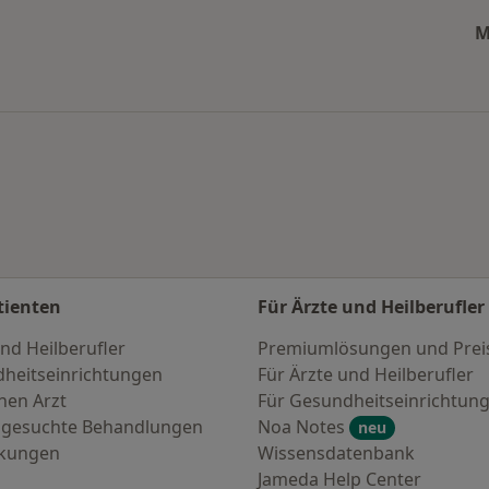
M
 den beliebtesten Städten
tienten
Für Ärzte und Heilberufler
nd Heilberufler
Premiumlösungen und Prei
heitseinrichtungen
Für Ärzte und Heilberufler
nen Arzt
Für Gesundheitseinrichtun
 gesuchte Behandlungen
Noa Notes
neu
nkungen
Wissensdatenbank
Jameda Help Center