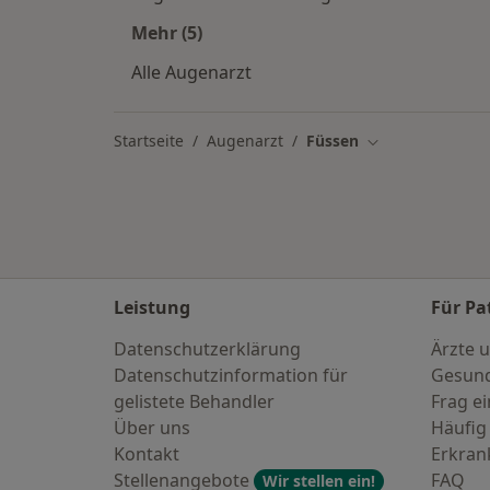
Mehr (5)
Mehr in der Kategorie: Augenärzte in
Alle Augenarzt
Startseite
Augenarzt
Füssen
Stadt ändern
Leistung
Für Pa
Datenschutzerklärung
Ärzte u
Datenschutzinformation für
Gesund
gelistete Behandler
Frag ei
Über uns
Häufig
Kontakt
Erkra
Stellenangebote
FAQ
Wir stellen ein!