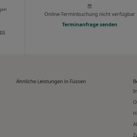
gen
Online-Terminbuchung nicht verfügbar
Terminanfrage senden
ps
Ähnliche Leistungen in Füssen
B
I
O
H
A
Z