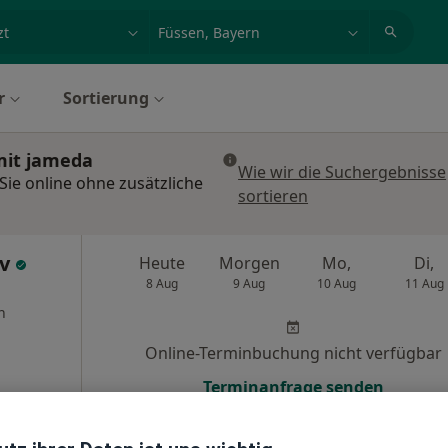
et, Erkrankung, Name
z.B. Berlin
r
Sortierung
mit jameda
Wie wir die Suchergebnisse
ie online ohne zusätzliche
sortieren
ov
Heute
Morgen
Mo,
Di,
8 Aug
9 Aug
10 Aug
11 Aug
n
Online-Terminbuchung nicht verfügbar
Terminanfrage senden