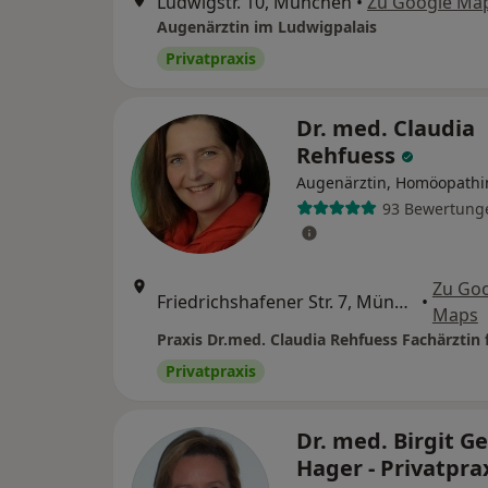
Ludwigstr. 10, München
•
Zu Google Ma
Augenärztin im Ludwigpalais
Privatpraxis
Dr. med. Claudia
Rehfuess
Augenärztin, Homöopathi
93 Bewertung
Zu Go
Friedrichshafener Str. 7, München
•
Maps
Privatpraxis
Dr. med. Birgit G
Hager - Privatpra