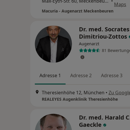
Max-Eyth-Str. 60, Meckenbeuren
•
Maps
Macuria - Augenarzt Meckenbeuren
Dr. med. Socrates
Dimitriou-Zottos
Augenarzt
81 Bewertung
Adresse 1
Adresse 2
Adresse 3
Theresienhöhe 12, München
•
Zu Googl
REALEYES Augenklinik Theresienhöhe
Dr. med. Harald C
Gaeckle