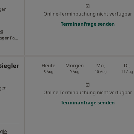
gen
Online-Terminbuchung nicht verfügbar
Terminanfrage senden
ps
Private Augenarztpraxis Dr. Birgit Gensch-Hager Fachärztin für Augenheilkunde
Siegler
Heute
Morgen
Mo,
Di,
8 Aug
9 Aug
10 Aug
11 Aug
gen
Online-Terminbuchung nicht verfügbar
Terminanfrage senden
gle