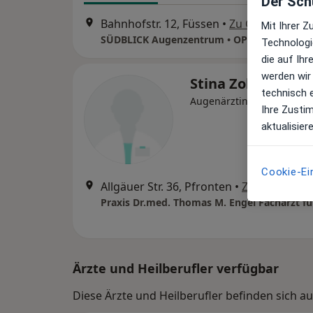
Der Schu
Bahnhofstr. 12, Füssen
•
Zu Google Map
Mit Ihrer 
SÜDBLICK Augenzentrum • OP Füssen
Technologi
die auf Ih
werden wir
Stina Zolotar
technisch 
Augenärztin
Ihre Zusti
aktualisier
Cookie-Ei
Allgäuer Str. 36, Pfronten
•
Zu Google M
Ärzte und Heilberufler verfügbar
Diese Ärzte und Heilberufler befinden sich a