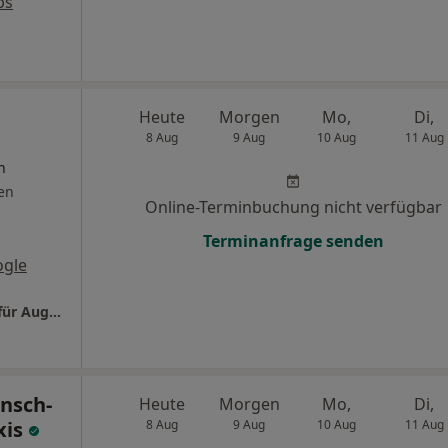
ps
Heute
Morgen
Mo,
Di,
8 Aug
9 Aug
10 Aug
11 Aug
n
en
Online-Terminbuchung nicht verfügbar
Terminanfrage senden
ogle
Praxis Dr.med. Claudia Rehfuess Fachärztin für Augenheilkunde
ensch-
Heute
Morgen
Mo,
Di,
xis
8 Aug
9 Aug
10 Aug
11 Aug