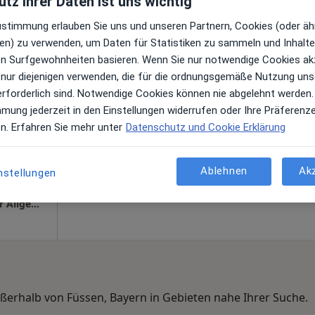
tz ihrer Daten ist uns wichtig
s
Zustimmung erlauben Sie uns und unseren Partnern, Cookies (oder äh
en) zu verwenden, um Daten für Statistiken zu sammeln und Inhalte 
ren Surfgewohnheiten basieren. Wenn Sie nur notwendige Cookies ak
 nur diejenigen verwenden, die für die ordnungsgemäße Nutzung uns
Heute
Morgen
Mo,
Di,
erforderlich sind. Notwendige Cookies können nie abgelehnt werden.
8 Aug
9 Aug
10 Aug
11 Aug
mmung jederzeit in den Einstellungen widerrufen oder Ihre Präferenz
en. Erfahren Sie mehr unter
Datenschutz und Cookie Erklärung
Online-Terminbuchung nicht verfügbar
Terminanfrage senden
Ablehnen
Ak
nstellungen
aps
Praxis Dr.med. Thomas M. Engel Facharzt für Allgemeinmedizin
ußerhalb von Füssen, Bayern in Gebieten nahe Ihrer Suche.