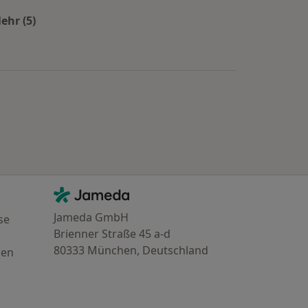
ehr (5)
Mehr in der Kategorie: Beliebte Fachrichtungen in Fü
Kontakt
Jameda - Startseite
Jameda GmbH
se
Brienner Straße 45 a-d
80333 München, Deutschland
gen