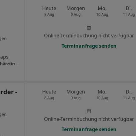
Heute
Morgen
Mo,
Di,
8 Aug
9 Aug
10 Aug
11 Aug
Online-Terminbuchung nicht verfügbar
gen
Terminanfrage senden
Maps
Privatpraxis Dr.med. Ulrike Baumgarten Fachärztin für Augenheilkunde
rder -
Heute
Morgen
Mo,
Di,
8 Aug
9 Aug
10 Aug
11 Aug
gen
Online-Terminbuchung nicht verfügbar
Terminanfrage senden