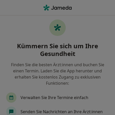
Ha
Augenarzt • Limburg, Hessen
Filter & Sortierung
Zu Google Maps
Augenarzt in Limburg: Termin buchen
Kümmern Sie sich um Ihre
mit jameda
Gesundheit
Finden Sie Augenärzte in Limburg und buchen Sie
online ohne zusätzliche Kosten.
Finden Sie die besten Ärzt:innen und buchen Sie
Wie wir die Suchergebnisse sortieren
einen Termin. Laden Sie die App herunter und
erhalten Sie kostenlos Zugang zu exklusiven
Funktionen:
Verwalten Sie Ihre Termine einfach
Senden Sie Nachrichten an Ihre Ärzt:innen