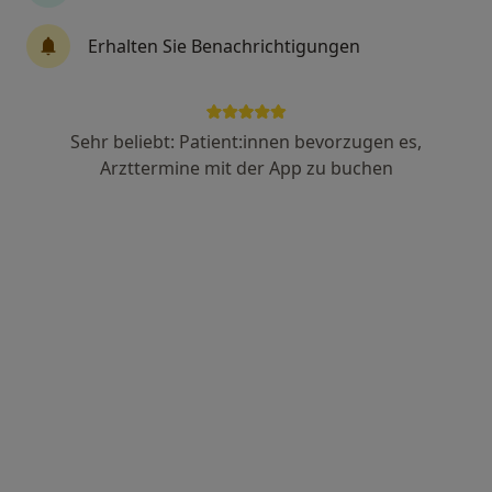
Radwan Yousef
Erhalten Sie Benachrichtigungen
Augenarzt
14 Bewertungen
Sehr beliebt: Patient:innen bevorzugen es,
Beethovenstr. 1 a, Limburg
•
Zu Google Maps
Arzttermine mit der App zu buchen
Praxis Radwan Yousef Facharzt für Augenheilkunde
Dieser Arzt bzw. diese Ärztin bietet keine Online-Terminbuchung an diesem Standort an.
Terminanfrage senden