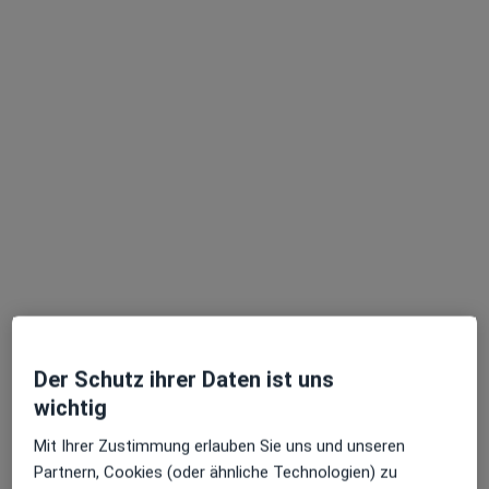
Parviz Rafiezadeh, Doktora-ye-pezeshki
Augenarzt, Augenlaserzentrum
70 Bewertungen
Adresse 1
Adresse 2
Mainzer Landstr. 65, Frankfurt
•
Zu Google Maps
Main Vision
Der Schutz ihrer Daten ist uns
Privatpraxis
wichtig
Dieser Arzt bzw. diese Ärztin bietet keine Online-Terminbuchung an diesem Standort an.
Mit Ihrer Zustimmung erlauben Sie uns und unseren
Partnern, Cookies (oder ähnliche Technologien) zu
Terminanfrage senden