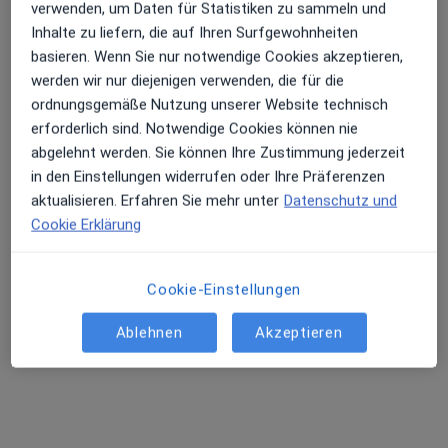
verwenden, um Daten für Statistiken zu sammeln und
Inhalte zu liefern, die auf Ihren Surfgewohnheiten
basieren. Wenn Sie nur notwendige Cookies akzeptieren,
werden wir nur diejenigen verwenden, die für die
ordnungsgemäße Nutzung unserer Website technisch
erforderlich sind. Notwendige Cookies können nie
abgelehnt werden. Sie können Ihre Zustimmung jederzeit
in den Einstellungen widerrufen oder Ihre Präferenzen
aktualisieren. Erfahren Sie mehr unter
Datenschutz und
Dr. med. Jessica Walz
Cookie Erklärung
Augenärztin
268 Bewertungen
Cookie-Einstellungen
Zu Google
Ablehnen
Akzeptieren
Westerbachstr. 23 b, Kronberg im Taunus
•
Maps
Praxis Dr. med. Jessica Walz Fachärztin für Augenheilkunde
Privatpraxis
Dieser Arzt bzw. diese Ärztin bietet keine Online-Terminbuchung an diesem Standort an.