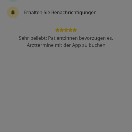
Anzeige
Erhalten Sie Benachrichtigungen
Dr. med. Benedikt Kribus
Augenarzt
36 Bewertungen
Sehr beliebt: Patient:innen bevorzugen es,
Arzttermine mit der App zu buchen
Dolmanstr. 10, Bergisch Gladbach
•
Zu Google Maps
Kribus Augenärzte
Privatpraxis
Dieser Arzt bzw. diese Ärztin bietet keine Online-Terminbuchung an diesem Standort an.
Terminanfrage senden