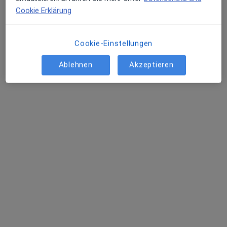
Cookie Erklärung
Cookie-Einstellungen
Ablehnen
Akzeptieren
Dr. Gabriel Petrovici
Augenarzt
20 Bewertungen
Zu Google
Hauptstr. 168 a, Bergisch Gladbach
•
Maps
Ocusalus Augenzentrum Gladbach Dr.med.Gabriel Petrovici
Dieser Arzt bzw. diese Ärztin bietet keine Online-Terminbuchung an diesem Standort an.
Terminanfrage senden