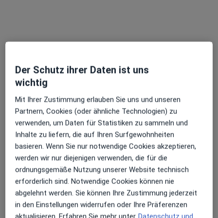
Augenklinik Roth am St. Josef-Hospital
Der Schutz ihrer Daten ist uns
Klinik
wichtig
Augen-Klinik
Mit Ihrer Zustimmung erlauben Sie uns und unseren
117 Bewertungen
Partnern, Cookies (oder ähnliche Technologien) zu
verwenden, um Daten für Statistiken zu sammeln und
Johann-Link-Str. 11, Bonn
•
Zu Google Maps
Inhalte zu liefern, die auf Ihren Surfgewohnheiten
Augenklinik Roth am St. Josef-Hospital
basieren. Wenn Sie nur notwendige Cookies akzeptieren,
Keine Online-Terminbuchung über jameda verfügbar
werden wir nur diejenigen verwenden, die für die
ordnungsgemäße Nutzung unserer Website technisch
Profil anzeigen
erforderlich sind. Notwendige Cookies können nie
abgelehnt werden. Sie können Ihre Zustimmung jederzeit
in den Einstellungen widerrufen oder Ihre Präferenzen
aktualisieren. Erfahren Sie mehr unter
Datenschutz und