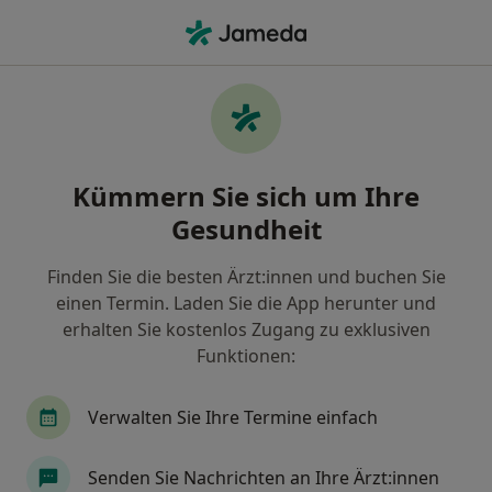
Ha
Augenarzt • Lohmar, Nordrhein-Westfalen
Filter & Sortierung
Zu Google Maps
Augenarzt in Lohmar: Termin buchen mit
Kümmern Sie sich um Ihre
jameda
Gesundheit
Finden Sie Augenärzte in Lohmar und buchen Sie
online ohne zusätzliche Kosten.
Finden Sie die besten Ärzt:innen und buchen Sie
Wie wir die Suchergebnisse sortieren
einen Termin. Laden Sie die App herunter und
erhalten Sie kostenlos Zugang zu exklusiven
Funktionen:
Verwalten Sie Ihre Termine einfach
Senden Sie Nachrichten an Ihre Ärzt:innen