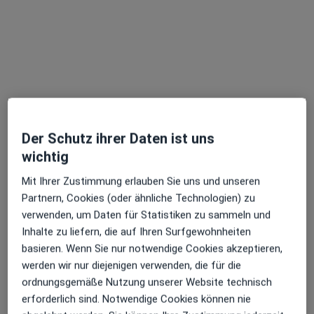
Dr. med. Dr. med. univ. Florian Auerbach
FEBO, MHBA
Der Schutz ihrer Daten ist uns
Augenarzt
315 Bewertungen
wichtig
Mit Ihrer Zustimmung erlauben Sie uns und unseren
Otto-Beck-Straße 36, Mannheim
•
Zu Google Maps
Partnern, Cookies (oder ähnliche Technologien) zu
Privatpraxis für individuelle Augendiagnostik
verwenden, um Daten für Statistiken zu sammeln und
Inhalte zu liefern, die auf Ihren Surfgewohnheiten
Privatpraxis
basieren. Wenn Sie nur notwendige Cookies akzeptieren,
Dieser Arzt bzw. diese Ärztin bietet keine Online-Terminbuchung an diesem Standort an.
werden wir nur diejenigen verwenden, die für die
ordnungsgemäße Nutzung unserer Website technisch
Terminanfrage senden
erforderlich sind. Notwendige Cookies können nie