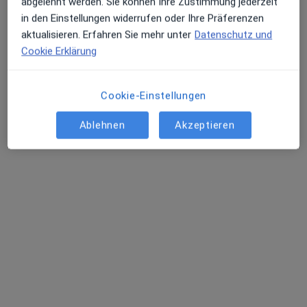
abgelehnt werden. Sie können Ihre Zustimmung jederzeit
in den Einstellungen widerrufen oder Ihre Präferenzen
aktualisieren. Erfahren Sie mehr unter
Datenschutz und
Cookie Erklärung
Cookie-Einstellungen
Ablehnen
Akzeptieren
Prof. Dr. med. Christoph W. Spraul
Augenarzt
476 Bewertungen
Adresse 1
Adresse 2
Basteistr. 37, Ulm
•
Zu Google Maps
Augenärzte im Basteicenter Prof. Dr. Christoph Spraul
Dieser Arzt bzw. diese Ärztin bietet keine Online-Terminbuchung an diesem Standort an.