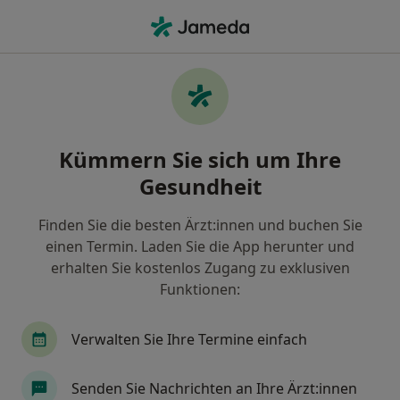
Ha
Augenarzt • Ludwigsburg, Baden-Württemberg
Filter & Sortierung
Zu Google Maps
Augenarzt in Ludwigsburg: Termin
Kümmern Sie sich um Ihre
buchen mit jameda
Gesundheit
Finden Sie Augenärzte in Ludwigsburg und buchen
Sie online ohne zusätzliche Kosten.
Finden Sie die besten Ärzt:innen und buchen Sie
Wie wir die Suchergebnisse sortieren
einen Termin. Laden Sie die App herunter und
erhalten Sie kostenlos Zugang zu exklusiven
Funktionen:
Verwalten Sie Ihre Termine einfach
Senden Sie Nachrichten an Ihre Ärzt:innen