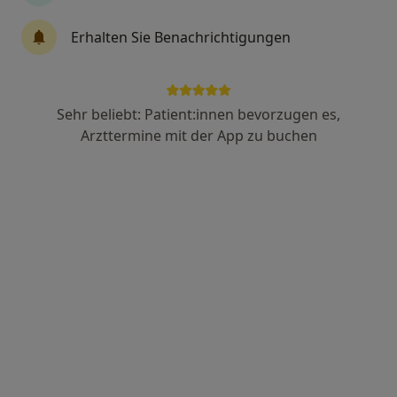
Doctor-medic Liliana Bányai
Erhalten Sie Benachrichtigungen
Augenärztin
68 Bewertungen
Sehr beliebt: Patient:innen bevorzugen es,
Stuttgarter Str. 100, Stuttgart
•
Zu Google Maps
Arzttermine mit der App zu buchen
Augenzentrum Bányai Augenarztpraxis Stuttgart-Feuerbach
Dieser Arzt bzw. diese Ärztin bietet keine Online-Terminbuchung an diesem Standort an.
Terminanfrage senden