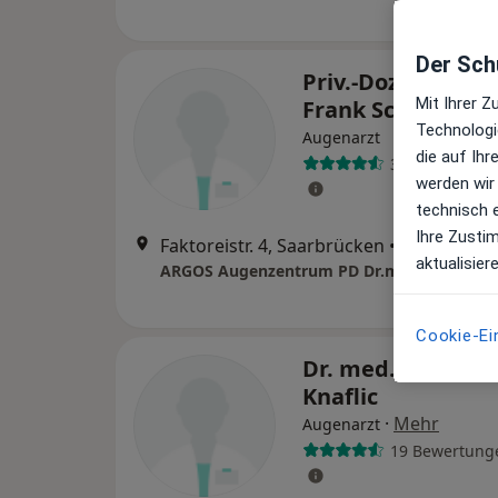
Der Schu
Priv.-Doz. Dr. med
Mit Ihrer 
Frank Schirra
Technologi
Augenarzt
die auf Ih
36 Bewertung
werden wir
technisch 
Ihre Zusti
Faktoreistr. 4, Saarbrücken
•
Zu Google
aktualisier
Cookie-Ei
Dr. med. Dag Pet
Knaflic
·
Mehr
Augenarzt
19 Bewertung