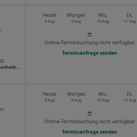
Heute
Morgen
Mo,
Di,
8 Aug
9 Aug
10 Aug
11 Aug
n
Online-Terminbuchung nicht verfügbar
Terminanfrage senden
ps
Augenpraxis Bassel Osman Facharzt für Augenheilkunde
Heute
Morgen
Mo,
Di,
8 Aug
9 Aug
10 Aug
11 Aug
en
Online-Terminbuchung nicht verfügbar
Terminanfrage senden