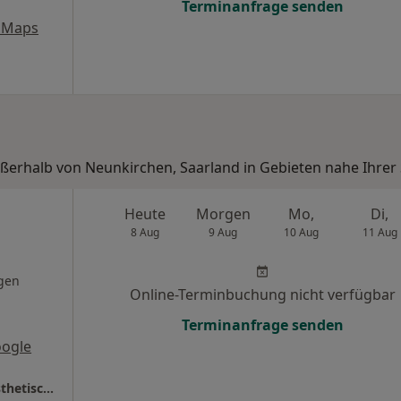
Terminanfrage senden
 Maps
ußerhalb von Neunkirchen, Saarland in Gebieten nahe Ihrer
Heute
Morgen
Mo,
Di,
8 Aug
9 Aug
10 Aug
11 Aug
gen
Online-Terminbuchung nicht verfügbar
Terminanfrage senden
oogle
Ambulante Operationen - Spezialpraxis f. Ästhetische Medizin - Lidchirurgie