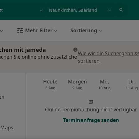
et, Erkrankung, Name
z.B. Berlin
Mehr Filter
Sortierung
uchen mit jameda
Wie wir die Suchergebnis
chen Sie online ohne zusätzliche
sortieren
Heute
Morgen
Mo,
Di,
8 Aug
9 Aug
10 Aug
11 Aug
en
Online-Terminbuchung nicht verfügbar
Terminanfrage senden
 Maps