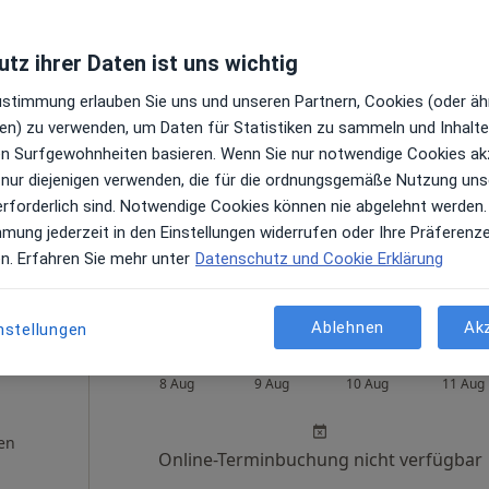
tz ihrer Daten ist uns wichtig
.
Heute
Morgen
Mo,
Di,
Zustimmung erlauben Sie uns und unseren Partnern, Cookies (oder äh
8 Aug
9 Aug
10 Aug
11 Aug
en) zu verwenden, um Daten für Statistiken zu sammeln und Inhalte 
ren Surfgewohnheiten basieren. Wenn Sie nur notwendige Cookies ak
en
Online-Terminbuchung nicht verfügbar
 nur diejenigen verwenden, die für die ordnungsgemäße Nutzung uns
erforderlich sind. Notwendige Cookies können nie abgelehnt werden.
Terminanfrage senden
mmung jederzeit in den Einstellungen widerrufen oder Ihre Präferenz
 Maps
en. Erfahren Sie mehr unter
Datenschutz und Cookie Erklärung
ARGOS Augenzentrum PD Dr.med. Frank Schirra und Elena Khurieva-Sattler
Ablehnen
Ak
nstellungen
er
Heute
Morgen
Mo,
Di,
8 Aug
9 Aug
10 Aug
11 Aug
en
Online-Terminbuchung nicht verfügbar