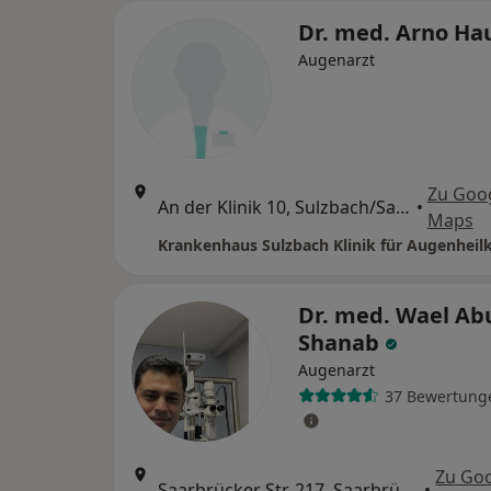
Dr. med. Arno Ha
Augenarzt
Zu Goo
An der Klinik 10, Sulzbach/Saar
•
Maps
Krankenhaus Sulzbach Klinik für Augenheil
Dr. med. Wael Ab
Shanab
Augenarzt
37 Bewertung
Zu Go
Saarbrücker Str. 217, Saarbrücken
•