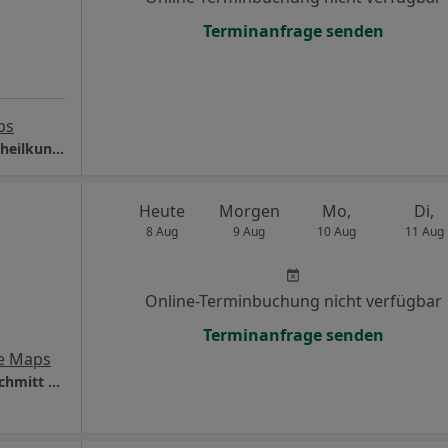
Terminanfrage senden
ps
Praxis Kayed Moslemani Facharzt für Augenheilkunde
Heute
Morgen
Mo,
Di,
8 Aug
9 Aug
10 Aug
11 Aug
Online-Terminbuchung nicht verfügbar
Terminanfrage senden
e Maps
Augenzentrum im Medizeum Dr.med. Ralf Schmitt Facharzt für Augenheilkunde