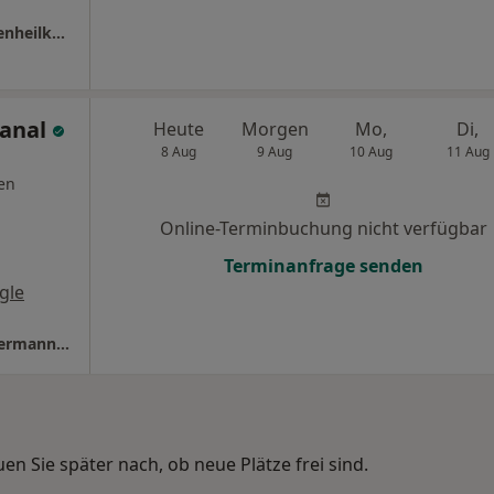
Praxis Dr.med. Jiri Juranek Facharzt für Augenheilkunde
Kanal
Heute
Morgen
Mo,
Di,
8 Aug
9 Aug
10 Aug
11 Aug
en
Online-Terminbuchung nicht verfügbar
Terminanfrage senden
gle
Augenheilzentrum Im Rad Dres. Georg Wellermann und Levent Kanal
n Sie später nach, ob neue Plätze frei sind.