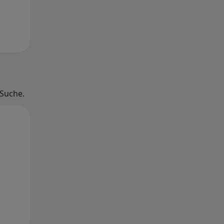
 Suche.
Mi,
Do,
Fr,
12 Aug
13 Aug
14 Aug