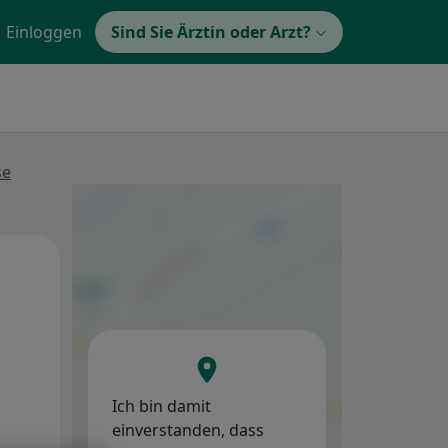
Einloggen
Sind Sie Ärztin oder Arzt?
se
Mi,
Do,
Fr,
12 Aug
13 Aug
14 Aug
Ich bin damit
einverstanden, dass