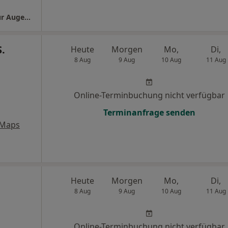
Praxis Dr.med. Wael Abu Shanab Facharzt für Augenheilkunde
.
Heute
Morgen
Mo,
Di,
8 Aug
9 Aug
10 Aug
11 Aug
Online-Terminbuchung nicht verfügbar
Terminanfrage senden
 Maps
Heute
Morgen
Mo,
Di,
8 Aug
9 Aug
10 Aug
11 Aug
Online-Terminbuchung nicht verfügbar