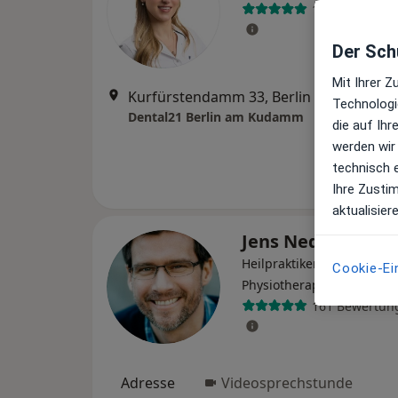
101 Bewertun
Der Schu
Mit Ihrer 
Kurfürstendamm 33, Berlin
•
Zu Google
Technologi
Dental21 Berlin am Kudamm
die auf Ih
werden wir
technisch 
Ihre Zusti
aktualisier
Jens Neddermey
Heilpraktiker, Osteopath,
Cookie-Ei
·
Mehr
Physiotherapeut
161 Bewertun
Adresse
Videosprechstunde