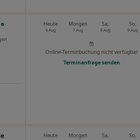
k
Heute
Morgen
Sa,
So,
6 Aug
7 Aug
8 Aug
9 Aug
gen
Online-Terminbuchung nicht verfügbar
Terminanfrage senden
ie
Heute
Morgen
Sa,
So,