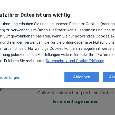
gen
Online-Terminbuchung nicht verfügbar
tz ihrer Daten ist uns wichtig
Terminanfrage senden
Zustimmung erlauben Sie uns und unseren Partnern, Cookies (oder äh
 Maps
en) zu verwenden, um Daten für Statistiken zu sammeln und Inhalte 
ren Surfgewohnheiten basieren. Wenn Sie nur notwendige Cookies ak
 nur diejenigen verwenden, die für die ordnungsgemäße Nutzung uns
erforderlich sind. Notwendige Cookies können nie abgelehnt werden.
mmung jederzeit in den Einstellungen widerrufen oder Ihre Präferenz
en. Erfahren Sie mehr unter
Datenschutz und Cookie Erklärung
er
Heute
Morgen
Sa,
So,
6 Aug
7 Aug
8 Aug
9 Aug
Ablehnen
Ak
nstellungen
gen
Online-Terminbuchung nicht verfügbar
Terminanfrage senden