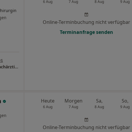
6 Aug
7 Aug
8 Aug
9 Aug
Chirurgin
gen
Online-Terminbuchung nicht verfügbar
Terminanfrage senden
ps
Engel Aesthetics Dr.med. Stephanie Engel Fachärztin für Plastische- und Ästhetische Chirurgie
n
Heute
Morgen
Sa,
So,
6 Aug
7 Aug
8 Aug
9 Aug
gen
Online-Terminbuchung nicht verfügbar