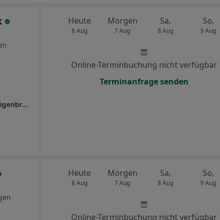
k
Heute
Morgen
Sa,
So,
6 Aug
7 Aug
8 Aug
9 Aug
en
Online-Terminbuchung nicht verfügbar
Terminanfrage senden
s
Zahnarztpraxis am Kreuzberg Dr. Matthias Eigenbrodt Zahnarzt
Heute
Morgen
Sa,
So,
6 Aug
7 Aug
8 Aug
9 Aug
gen
Online-Terminbuchung nicht verfügbar