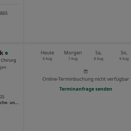
aps
ek
Heute
Morgen
Sa,
So,
6 Aug
7 Aug
8 Aug
9 Aug
r Chirurg
gen
Online-Terminbuchung nicht verfügbar
Terminanfrage senden
ps
Praxis Dr.med.Jiri Blazek Facharzt für Plastische- und Ästethische Chirurgie