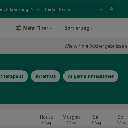
et, Erkrankung, Name
z.B. Berlin
Mehr Filter
Sortierung
Wie wir die Suchergebnisse s
otherapeut
Internist
Allgemeinmediziner
Heute
Morgen
Sa,
So,
6 Aug
7 Aug
8 Aug
9 Aug