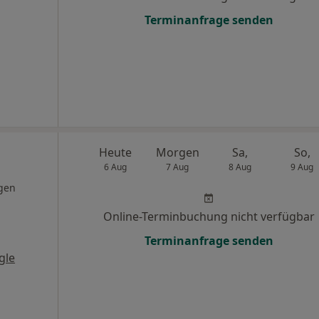
Terminanfrage senden
Heute
Morgen
Sa,
So,
6 Aug
7 Aug
8 Aug
9 Aug
gen
Online-Terminbuchung nicht verfügbar
Terminanfrage senden
gle