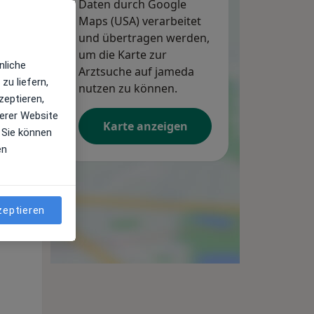
Daten durch Google
Maps (USA) verarbeitet
und übertragen werden,
um die Karte zur
nliche
Arztsuche auf jameda
zu liefern,
nutzen zu können.
zeptieren,
erer Website
Karte anzeigen
 Sie können
en
Mo,
Di,
Mi,
10 Aug
11 Aug
12 Aug
zeptieren