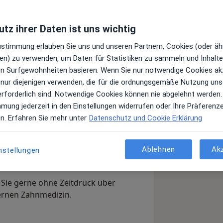
tz ihrer Daten ist uns wichtig
Top 5
Top 20
Zustimmung erlauben Sie uns und unseren Partnern, Cookies (oder äh
Juni 2022
Juni 2022
en) zu verwenden, um Daten für Statistiken zu sammeln und Inhalte 
ren Surfgewohnheiten basieren. Wenn Sie nur notwendige Cookies ak
 nur diejenigen verwenden, die für die ordnungsgemäße Nutzung uns
erforderlich sind. Notwendige Cookies können nie abgelehnt werden.
mmung jederzeit in den Einstellungen widerrufen oder Ihre Präferenz
en. Erfahren Sie mehr unter
Datenschutz und Cookie Erklärung
 jameda-Profil gefunden haben. Hier
ehandlungsschwerpunkte informieren
Ablehnen
Ak
nstellungen
 Sie gerne ohne Zeitdruck über
ernen Zahnmedizin.