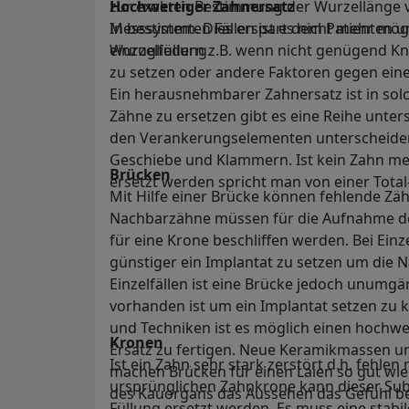
zur exakten Bestimmung der Wurzellänge v
Hochwertiger Zahnersatz
Messsystem. Dies erspart dem Patienten u
In bestimmten Fällen ist es nicht mehr mög
Wurzelfüllung.
einzugliedern z.B. wenn nicht genügend K
zu setzen oder andere Faktoren gegen eine
Ein herausnehmbarer Zahnersatz ist in solc
Zähne zu ersetzen gibt es eine Reihe unters
den Verankerungselementen unterscheiden
Geschiebe und Klammern. Ist kein Zahn m
Brücken
ersetzt werden spricht man von einer Total
Mit Hilfe einer Brücke können fehlende Zä
Nachbarzähne müssen für die Aufnahme d
für eine Krone beschliffen werden. Bei Einz
günstiger ein Implantat zu setzen um die 
Einzelfällen ist eine Brücke jedoch unumg
vorhanden ist um ein Implantat setzen zu 
und Techniken ist es möglich einen hochwe
Kronen
Ersatz zu fertigen. Neue Keramikmassen u
Ist ein Zahn sehr stark zerstört d.h. fehlen 
machen Brücken für einen Laien so gut wie 
ursprünglichen Zahnkrone kann dieser Subs
des Kauorgans das Aussehen das Gefühl b
Füllung ersetzt werden. Es muss eine stab