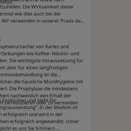
itis).
zuhellen. Die Wirksamkeit dieser
eroxid wie dies auch bei der
 Wir verwenden in unserer Praxis das
g
auptverursacher von Karies und
färbungen wie Kaffee- Nikotin- und
den. Die wichtigste Voraussetzung für
lem aber für einen langfristigen
ontosebehandlung ist die
ches die häusliche Mundhygiene mit
ert. Die Prophylaxe die mindestens
hert nachweislich den Erhalt der
 Englischen und steht für
n zu reduzieren oder zu vermeiden.
ngsaussendung“. In der Medizin ist
n erfolgreich und wird in der
chen erfolgreich angewendet. Unser
glicht es uns Sie Schmerz-