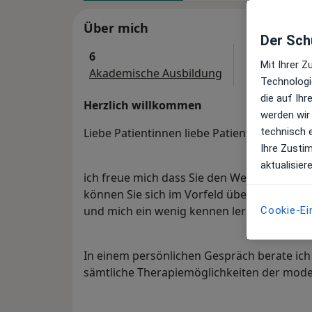
Über mich
Der Schu
6
Mit Ihrer 
Akademische Ausbildung
Technologi
die auf Ih
Herzlich willkommen
werden wir
technisch 
Liebe Patientinnen liebe Patienten
Ihre Zusti
aktualisier
ich freue mich dass Sie den Weg zu meinem
können Sie sich im Vorfeld über meine B
und mich ein wenig kennen lernen.
Cookie-Ei
In einem persönlichen Gespräch berate ich
sämtliche Therapiemöglichkeiten der mod