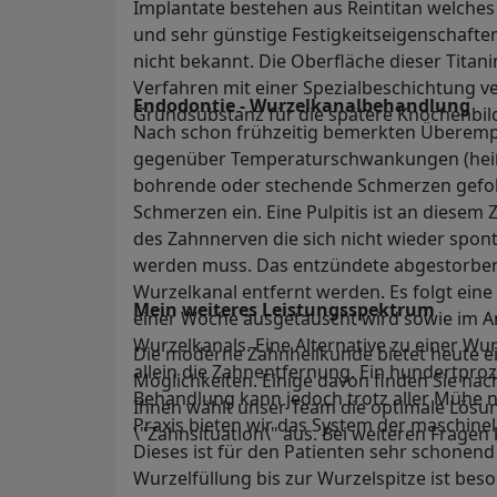
Implantate bestehen aus Reintitan welches 
und sehr günstige Festigkeitseigenschaften 
nicht bekannt. Die Oberfläche dieser Titan
Verfahren mit einer Spezialbeschichtung v
Endodontie - Wurzelkanalbehandlung
Grundsubstanz für die spätere Knochenbild
Nach schon frühzeitig bemerkten Überempf
gegenüber Temperaturschwankungen (heiß/k
bohrende oder stechende Schmerzen gefolg
Schmerzen ein. Eine Pulpitis ist an diesem
des Zahnnerven die sich nicht wieder spon
werden muss. Das entzündete abgestorb
Wurzelkanal entfernt werden. Es folgt ein
Mein weiteres Leistungs­spektrum
einer Woche ausgetauscht wird sowie im A
Wurzelkanals. Eine Alternative zu einer Wu
Die moderne Zahnheilkunde bietet heute ei
allein die Zahnentfernung. Ein hundertproz
Möglichkeiten. Einige davon finden Sie na
Behandlung kann jedoch trotz aller Mühe n
Ihnen wählt unser Team die optimale Lösung
Praxis bieten wir das System der maschine
\"Zahnsituation\" aus. Bei weiteren Fragen
Dieses ist für den Patienten sehr schonend
Wurzelfüllung bis zur Wurzelspitze ist beso