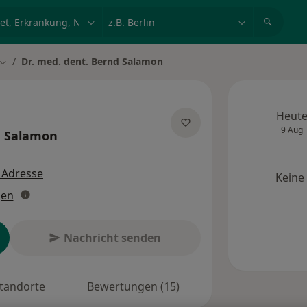
et, Erkrankung, Name
z.B. Berlin
Dr. med. dent. Bernd Salamon
Stadt ändern
Heut
9 Aug
 Salamon
zialisierungen
 Adresse
Keine
gen
Nachricht senden
tandorte
Bewertungen (15)