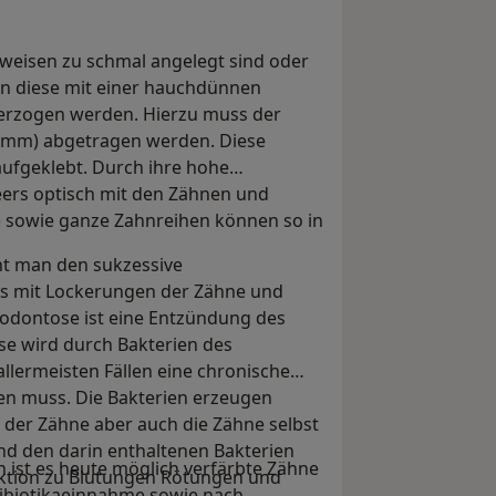
weisen zu schmal angelegt sind oder
en diese mit einer hauchdünnen
erzogen werden. Hierzu muss der
05mm) abgetragen werden. Diese
ufgeklebt. Durch ihre hohe
eers optisch mit den Zähnen und
ne sowie ganze Zahnreihen können so in
ht man den sukzessive
ns mit Lockerungen der Zähne und
rodontose ist eine Entzündung des
se wird durch Bakterien des
llermeisten Fällen eine chronische
n muss. Die Bakterien erzeugen
 der Zähne aber auch die Zähne selbst
nd den darin enthaltenen Bakterien
 ist es heute möglich verfärbte Zähne
ktion zu Blutungen Rötungen und
tibiotikaeinnahme sowie nach