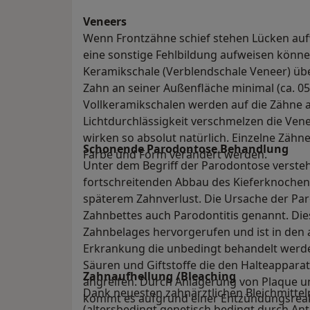
Veneers
Wenn Frontzähne schief stehen Lücken auf
eine sonstige Fehlbildung aufweisen könn
Keramikschale (Verblendschale Veneer) üb
Zahn an seiner Außenfläche minimal (ca. 
Vollkeramikschalen werden auf die Zähne a
Lichtdurchlässigkeit verschmelzen die Ven
wirken so absolut natürlich. Einzelne Zäh
Schonende Parodontose Behandlung
Farbe und Form verändert werden.
Unter dem Begriff der Parodontose verste
fortschreitenden Abbau des Kieferknoche
späterem Zahnverlust. Die Ursache der Pa
Zahnbettes auch Parodontitis genannt. Die
Zahnbelages hervorgerufen und ist in den a
Erkrankung die unbedingt behandelt werde
Säuren und Giftstoffe die den Halteapparat
Zahnaufhellung /Bleaching
angreifen. Durch Anlagerung von Plaque u
Dank neuesten zahnärztlichen Bleichmitteln
kommt es aufgrund einer Entzündungsrea
(altersbedingt genetisch bedingt durch An