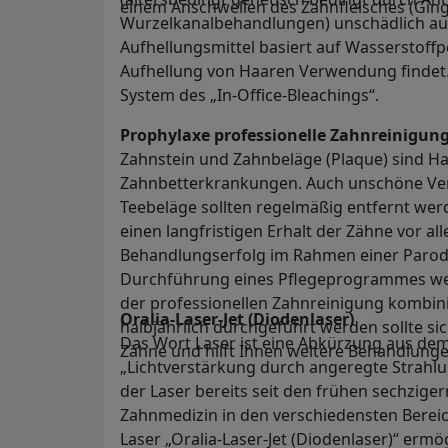
einem Anschwellen des Zahnfleisches (Gingiv
Wurzelkanalbehandlungen) unschädlich auf
Aufhellungsmittel basiert auf Wasserstoffp
Aufhellung von Haaren Verwendung findet.
System des „In-Office-Bleachings“.
Prophylaxe professionelle Zahnreinigun
Zahnstein und Zahnbeläge (Plaque) sind H
Zahnbetterkrankungen. Auch unschöne Ver
Teebeläge sollten regelmäßig entfernt wer
einen langfristigen Erhalt der Zähne vor al
Behandlungserfolg im Rahmen einer Parod
Durchführung eines Pflegeprogrammes wel
der professionellen Zahnreinigung kombini
Oralia-Laser-Jet (Diodenlaser)
halbjährlich durchgeführt werden sollte sic
Das Wort Laser ist eine Abkürzung aus dem
Zähne und hilft Ihnen weitere Behandlunge
„Lichtverstärkung durch angeregte Strahlu
der Laser bereits seit den frühen sechziger
Zahnmedizin in den verschiedensten Berei
Laser „Oralia-Laser-Jet (Diodenlaser)“ ermö