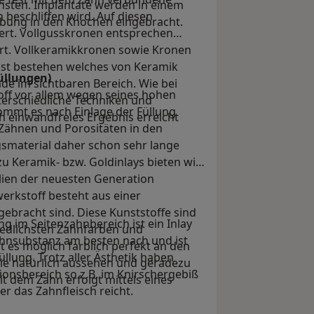
sten. Implantate werden in einem
beschliffen wird. Auf diesen
äubung in den Knochen eingebracht.
ert. Vollgusskronen entsprechen
rt. Vollkeramikkronen sowie Kronen
st bestehen welches von Keramik
üllungen)
de im sichtbaren Bereich. Wie bei
toff vor allem wegen seines hohen
erschiedliche Techniken und
kommt es nach Einlage der Füllung
 einwandfreies Ergebnis erreicht
 Zähnen und Porositäten in den
smaterial daher schon sehr lange
zu Keramik- bzw. Goldinlays bieten wir
lien der neuesten Generation
werkstoff besteht aus einer
gebracht sind. Diese Kunststoffe sind
ung im Seitenzahnbereich ist ein Inlay
hiedlichsten Zahnfarben und
ahnsubstanz am besten nach und ist
t es möglich farblich perfekt an den
üllung. Trotz aller Ästhetik haben
ie natürlich aussehen und geradezu
ionsbereich so z.B. im Knirschergebiß
it dem Zahn erfolgt mittels eines
r das Zahnfleisch reicht.