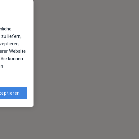
nliche
zu liefern,
zeptieren,
erer Website
 Sie können
en
zeptieren