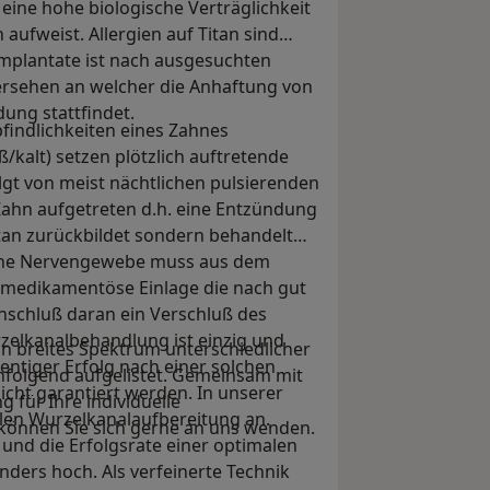
eine hohe biologische Verträglichkeit
aufweist. Allergien auf Titan sind
implantate ist nach ausgesuchten
ersehen an welcher die Anhaftung von
ung stattfindet.
indlichkeiten eines Zahnes
alt) setzen plötzlich auftretende
t von meist nächtlichen pulsierenden
 Zahn aufgetreten d.h. eine Entzündung
tan zurückbildet sondern behandelt
ene Nervengewebe muss aus dem
e medikamentöse Einlage die nach gut
nschluß daran ein Verschluß des
rzelkanalbehandlung ist einzig und
n breites Spektrum unterschiedlicher
entiger Erfolg nach einer solchen
chfolgend aufgelistet. Gemeinsam mit
icht garantiert werden. In unserer
 für Ihre individuelle
llen Wurzelkanalaufbereitung an.
 können Sie sich gerne an uns wenden.
 und die Erfolgsrate einer optimalen
nders hoch. Als verfeinerte Technik