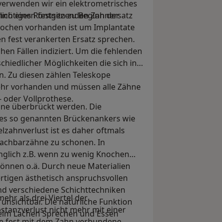
erwenden wir ein elektrometrisches
nnötiges Röntgen zu Beginn der
lich einen festsitzenden Zahnersatz
nochen vorhanden ist um Implantate
n fest verankerten Ersatz sprechen.
hen Fällen indiziert. Um die fehlenden
chiedlicher Möglichkeiten die sich in
. Zu diesen zählen Teleskope
ehr vorhanden und müssen alle Zähne
- oder Vollprothese.
hne überbrückt werden. Die
es so genannten Brückenankers wie
elzahnverlust ist es daher oftmals
Nachbarzähne zu schonen. In
änglich z.B. wenn zu wenig Knochen
können o.ä. Durch neue Materialien
rtigen ästhetisch anspruchsvollen
nd verschiedene Schichttechniken
mehr als drei Viertel der
unsichtbar. Die natürliche Funktion
tanzverlust nicht mehr mit einer
eim Lachen Sprechen und Essen
ile fest mit dem Zahn verbundene