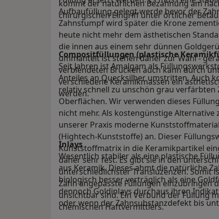
kommt der natürlichen Bezahnung am näch
Aufbaufüllung gelegt werde bevor der Zahn 
chirurgischen Eingriff unter örtlicher Bet
Zahnstumpf wird später die Krone zementi
heute nicht mehr dem ästhetischen Standa
die innen aus einem sehr dünnen Goldgerü
Compositfüllungen (plastische Keramikf
ummantelt ist stehen daher zur Wahl - gera
Seit Jahren ist Amalgam als Füllungswerks
verblendeten Brücken auch kann durch unt
Anteiles an Quecksilber umstritten. Auch 
verschiedene Keramikmassen ein ästhetisch
relativ schnell zu unschön grau verfärbten
werden.
Oberflächen. Wir verwenden dieses Füllung
nicht mehr. Als kostengünstige Alternative 
unserer Praxis moderne Kunststoffmateria
(Hightech-Kunststoffe) an. Dieser Füllungs
Inlays
Kunststoffmatrix in die Keramikpartikel ein
Wesentlich stabiler als eine plastische Füll
daher sehr fest. Es gibt sie in den untersc
aus Keramik. Dieses ahmt die natürliche Z
unterschiedlichster Transluzenzen. Somit is
biologisch besser verträglich als eine Goldf
Zahn angepasste Füllungen einzubringen d
dennoch Goldinlays durchaus ihren Indikat
unsichtbar sind. Ein Verbund der Füllung m
oder wenn der Zahnsubstanzdefekt bis unte
chemischen Haftvermittlers.