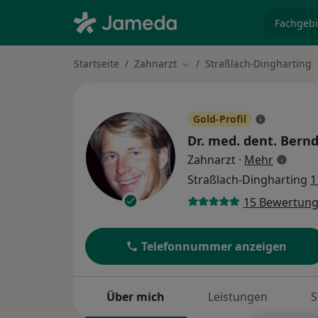
Fachgebi
Startseite
Zahnarzt
Straßlach-Dingharting
Stadt ändern
Gold-Profil
Dr. med. dent.
Bernd
über Spe
Zahnarzt
·
Mehr
Straßlach-Dingharting
1
15 Bewertun
Telefonnummer anzeigen
Über mich
Leistungen
S