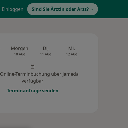
Einloggen
Sind Sie Ärztin oder Arzt?
e
Morgen
Di,
Mi,
Do,
Fr,
10 Aug
11 Aug
12 Aug
13 Aug
14 Au
 Online-Terminbuchung über jameda
verfügbar
Terminanfrage senden