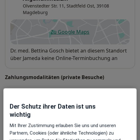
Olvenstedter Str. 11,
Stadtfeld Ost
, 39108
Magdeburg
Zu Google Maps
öffnet in einer neuen Registe
Verfügbarkeit
Dr. med. Bettina Gosch bietet an diesem Standort
über Jameda keine Online-Terminbuchung an
Zahlungsmodalitäten (private Besuche)
Akzeptierte Versicherungen
Details
Der Schutz ihrer Daten ist uns
Telefonnummer
wichtig
0391 73...
Telefonnummer anzeigen
Mit Ihrer Zustimmung erlauben Sie uns und unseren
Partnern, Cookies (oder ähnliche Technologien) zu
Mehr Details anzeigen