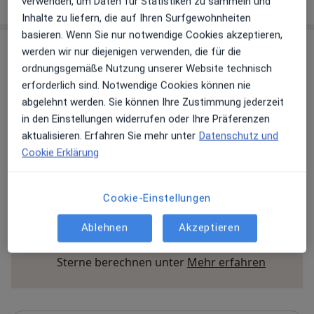
verwenden, um Daten für Statistiken zu sammeln und
über die Adresse
Inhalte zu liefern, die auf Ihren Surfgewohnheiten
basieren. Wenn Sie nur notwendige Cookies akzeptieren,
werden wir nur diejenigen verwenden, die für die
Erfahrungen
ordnungsgemäße Nutzung unserer Website technisch
erforderlich sind. Notwendige Cookies können nie
Bewerten
abgelehnt werden. Sie können Ihre Zustimmung jederzeit
in den Einstellungen widerrufen oder Ihre Präferenzen
aktualisieren. Erfahren Sie mehr unter
Datenschutz und
25 Bewertungen
Cookie Erklärung
Jede einzelne Bewertungen ist wichtig. Wir
Cookie-Einstellungen
prüfen und moderieren Bewertungen
gemäß unserer Richtlinien. Erfahren Sie
Ablehnen
Akzeptieren
mehr über Bewertungen und wie wir
Mehr übe
Sterne berechnen unter
Mehr erfahren