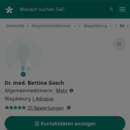
Ha
Wonach suchen Sie?
Startseite
Allgemeinmediziner
Magdeburg
Dr. 
Stadt ändern
Stadt änd
Dr. med.
Bettina Gosch
über Spezialisierungen
Allgemeinmedizinerin
·
Mehr
Magdeburg
1 Adresse
25 Bewertungen
Kontaktdaten anzeigen