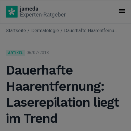
Startseite
Dermatologie
Dauerhafte Haarentfernung: Laserepilation liegt im Trend
KATEGORIEN
Artikel
06/07/2018
ARTIKEL
Fachgebiete
Dauerhafte
Haarentfernung:
Laserepilation liegt
im Trend