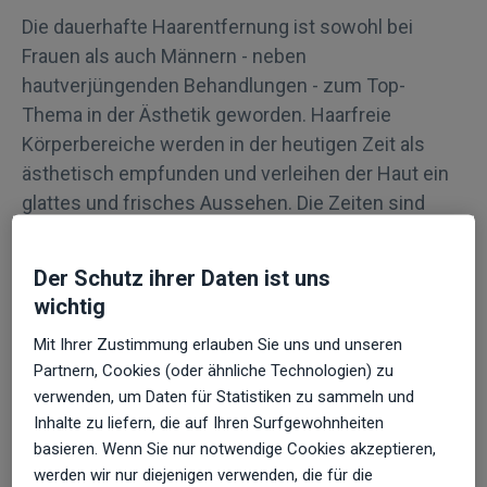
Die dauerhafte Haarentfernung ist sowohl bei
Frauen als auch Männern - neben
hautverjüngenden Behandlungen - zum Top-
Thema in der Ästhetik geworden. Haarfreie
Körperbereiche werden in der heutigen Zeit als
ästhetisch empfunden und verleihen der Haut ein
glattes und frisches Aussehen. Die Zeiten sind
vorbei, in denen die Beine, Achseln oder die
Männerbrust nur im Sommer einer Haarentfernung
Der Schutz ihrer Daten ist uns
unterzogen wurden.
wichtig
Mit Ihrer Zustimmung erlauben Sie uns und unseren
Wie funktioniert die
Partnern, Cookies (oder ähnliche Technologien) zu
Haarentfernung mit
verwenden, um Daten für Statistiken zu sammeln und
Inhalte zu liefern, die auf Ihren Surfgewohnheiten
Laser?
basieren. Wenn Sie nur notwendige Cookies akzeptieren,
werden wir nur diejenigen verwenden, die für die
Am beliebtesten sind Behandlungsmethoden mit