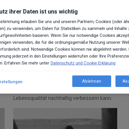
tz ihrer Daten ist uns wichtig
Zustimmung erlauben Sie uns und unseren Partnern, Cookies (oder äh
n) zu verwenden, um Daten für Statistiken zu sammeln und Inhalte zu
Surfgewohnheiten basieren. Wenn Sie nur notwendige Cookies akzept
30/07/2026
ARTIKEL
ejenigen verwenden, die für die ordnungsgemäße Nutzung unserer We
Chronische Migräne & Botox
erforderlich sind. Notwendige Cookies können nie abgelehnt werden.
(PREEMPT-Schema)
mung jederzeit in den Einstellungen widerrufen oder Ihre Präferenze
en. Erfahren Sie mehr unter
Datenschutz und Cookie Erklärung
Leiden Sie unter chronischer Migräne?
nd
Erfahren Sie, wie die Botox-Therapie nach
Ablehnen
Ak
nstellungen
dem PREEMPT-Schema die Anzahl Ihrer
Migränetage reduzieren und Ihre
Lebensqualität nachhaltig verbessern kann.