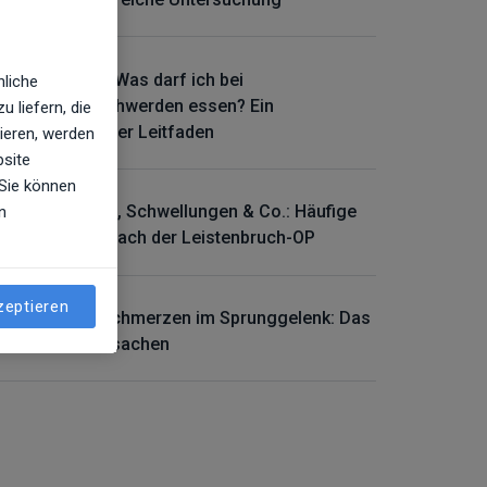
Gallendiät: Was darf ich bei
nliche
Gallenbeschwerden essen? Ein
 liefern, die
umfassender Leitfaden
ieren, werden
bsite
 Sie können
Schmerzen, Schwellungen & Co.: Häufige
n
Probleme nach der Leistenbruch-OP
zeptieren
Plötzlich Schmerzen im Sprunggelenk: Das
sind die Ursachen