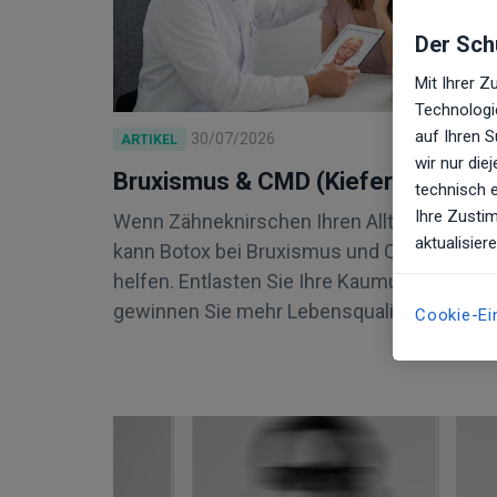
Der Schu
Mit Ihrer 
Technologie
auf Ihren 
30/07/2026
ARTIKEL
wir nur di
Bruxismus & CMD (Kiefergelenk)
technisch 
Ihre Zustim
Wenn Zähneknirschen Ihren Alltag belastet,
aktualisier
kann Botox bei Bruxismus und CMD gezielt
helfen. Entlasten Sie Ihre Kaumuskulatur u
gewinnen Sie mehr Lebensqualität.
Cookie-Ei