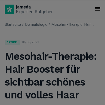
Startseite
Dermatologie
Mesohair-Therapie: Hair Booster für sichtbar schönes und volles Haar
KATEGORIEN
Artikel
10/06/2021
ARTIKEL
Fachgebiete
Mesohair-Therapie:
Hair Booster für
sichtbar schönes
und volles Haar