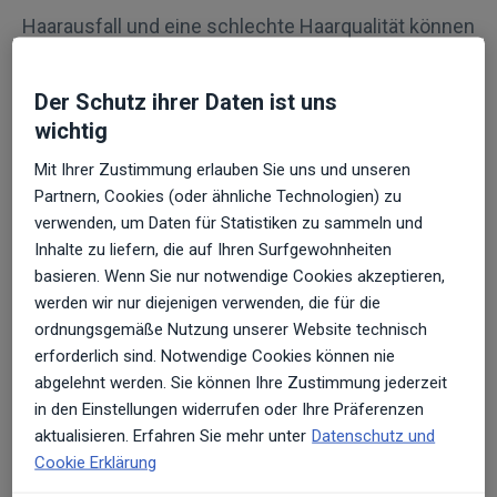
Haarausfall und eine schlechte Haarqualität können
mehrere Ursachen haben und belasten Betroffene
oftmals schwer. Mit der Mesohair-Methode bietet
Der Schutz ihrer Daten ist uns
die medizinische Kosmetik erstmals einen
wichtig
effektiven Behandlungsansatz. Das Prinzip der
Mit Ihrer Zustimmung erlauben Sie uns und unseren
Mesohair-Behandlung: Die Haare werden aus der
Partnern, Cookies (oder ähnliche Technologien) zu
Tiefe der Kopfhaut zum Wachstum angeregt, die
verwenden, um Daten für Statistiken zu sammeln und
Haarstruktur gestärkt und die Haarqualität sichtbar
Inhalte zu liefern, die auf Ihren Surfgewohnheiten
verbessert.
basieren. Wenn Sie nur notwendige Cookies akzeptieren,
werden wir nur diejenigen verwenden, die für die
Ablauf der Mesohair-
ordnungsgemäße Nutzung unserer Website technisch
erforderlich sind. Notwendige Cookies können nie
Behandlung
abgelehnt werden. Sie können Ihre Zustimmung jederzeit
in den Einstellungen widerrufen oder Ihre Präferenzen
In einem ausführlichen, individuellen
aktualisieren. Erfahren Sie mehr unter
Datenschutz und
Beratungsgespräch wird u.a. festgestellt, ob diese
Cookie Erklärung
Behandlung für den Patienten geeignet ist. Danach