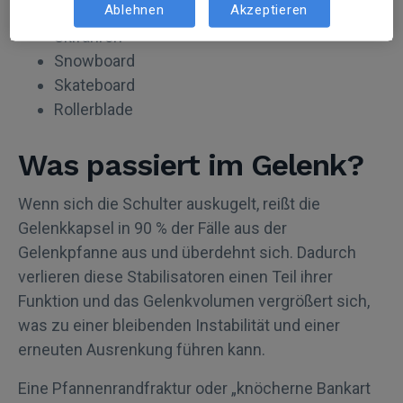
Ablehnen
Akzeptieren
Überkopf- und Wurfsportarten
Skifahren
Snowboard
Skateboard
Rollerblade
Was passiert im Gelenk?
Wenn sich die Schulter auskugelt, reißt die
Gelenkkapsel in 90 % der Fälle aus der
Gelenkpfanne aus und überdehnt sich. Dadurch
verlieren diese Stabilisatoren einen Teil ihrer
Funktion und das Gelenkvolumen vergrößert sich,
was zu einer bleibenden Instabilität und einer
erneuten Ausrenkung führen kann.
Eine Pfannenrandfraktur oder „knöcherne Bankart