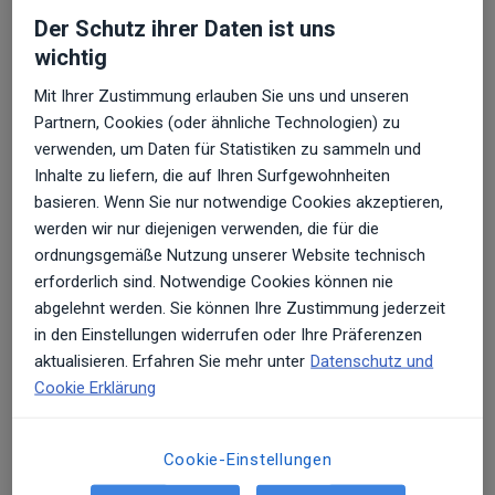
Normalbevölkerung angegeben. Männer sind
Der Schutz ihrer Daten ist uns
dreimal häufiger betroffen als Frauen. Etwa 40 %
wichtig
der Ausrenkungen treten im Alter von bis zu 22
Mit Ihrer Zustimmung erlauben Sie uns und unseren
Jahren auf. Die Rate nimmt mit steigendem Alter
Partnern, Cookies (oder ähnliche Technologien) zu
deutlich ab.
verwenden, um Daten für Statistiken zu sammeln und
Etwa 95 % der Ausrenkungen sind nach vorne und
Inhalte zu liefern, die auf Ihren Surfgewohnheiten
basieren. Wenn Sie nur notwendige Cookies akzeptieren,
unten gerichtet. Lediglich 5 % weisen nach hinten
werden wir nur diejenigen verwenden, die für die
oder unten.
ordnungsgemäße Nutzung unserer Website technisch
Das Risiko, sich erneut die Schulter auszurenken,
erforderlich sind. Notwendige Cookies können nie
abgelehnt werden. Sie können Ihre Zustimmung jederzeit
steigt durch sportliche Aktivität, insbesondere bei
in den Einstellungen widerrufen oder Ihre Präferenzen
Handball
aktualisieren. Erfahren Sie mehr unter
Datenschutz und
Cookie Erklärung
Fußball
Rugby
American Football
Cookie-Einstellungen
verschiedene Kampfsportarten