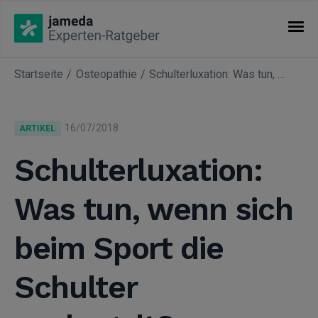
Startseite
Osteopathie
Schulterluxation: Was tun, wenn sich beim Sport die Schulter auskugelt?
KATEGORIEN
Artikel
16/07/2018
ARTIKEL
Fachgebiete
Schulterluxation:
Was tun, wenn sich
beim Sport die
Schulter