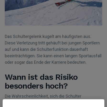
Das Schultergelenk kugelt am häufigsten aus.
Diese Verletzung tritt gehäuft bei jungen Sportlern
auf und kann die Schulterfunktion dauerhaft
beeinträchtigen. Sie kann einen langen Sportausfall
oder sogar das Ende der Karriere bedeuten.
Wann ist das Risiko
besonders hoch?
Die Wahrscheinlichkeit, sich die Schulter
auszukugeln, wird in der Literatur mit ca. 2 % für die