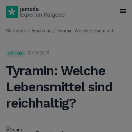
Startseite
Ernährung
Tyramin: Welche Lebensmittel sind reichhaltig?
KATEGORIEN
Artikel
30/08/2018
ARTIKEL
Fachgebiete
Tyramin: Welche
Lebensmittel sind
reichhaltig?