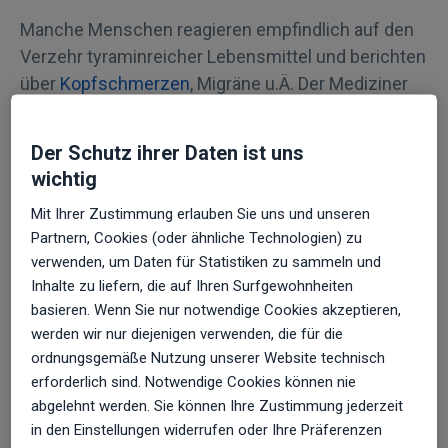
Manche Menschen reagieren empfindlich auf den
Verzehr tyraminreicher Lebensmittel und berichten
über
Kopfschmerzen
, Migräne u.Ä. Der Mediziner
nennt diese Beschwerden pseudoallergische
Intoleranzreaktionen. Auch bei der Einnahme
Der Schutz ihrer Daten ist uns
bestimmter Medikamente (so genannte MAO-
wichtig
Hemmer), kann es erforderlich werden, eine
Mit Ihrer Zustimmung erlauben Sie uns und unseren
tyraminarme Diät einzuhalten.
Partnern, Cookies (oder ähnliche Technologien) zu
verwenden, um Daten für Statistiken zu sammeln und
Diese Lebensmittel
Inhalte zu liefern, die auf Ihren Surfgewohnheiten
enthalten besonders viel
basieren. Wenn Sie nur notwendige Cookies akzeptieren,
werden wir nur diejenigen verwenden, die für die
…
ordnungsgemäße Nutzung unserer Website technisch
erforderlich sind. Notwendige Cookies können nie
Fleisch
abgelehnt werden. Sie können Ihre Zustimmung jederzeit
in den Einstellungen widerrufen oder Ihre Präferenzen
Leber (alle Sorten) und mit Zartmachern