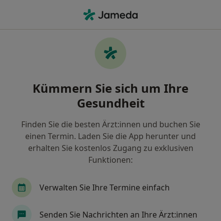
Ha
Wonach suchen Sie?
Startseite
Zahnarzt
Berlin
Boris Shrage
Stadt ändern
Stadt ändern
Kümmern Sie sich um Ihre
Gesundheit
Finden Sie die besten Ärzt:innen und buchen Sie
einen Termin. Laden Sie die App herunter und
Gold Pro-Profil
erhalten Sie kostenlos Zugang zu exklusiven
Boris Shrage
Funktionen:
über Spezialisierungen
Zahnarzt
·
Mehr
Berlin
1 Adresse
Verwalten Sie Ihre Termine einfach
102 Bewertungen
Senden Sie Nachrichten an Ihre Ärzt:innen