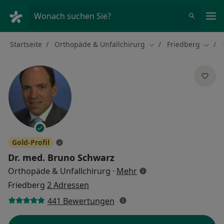
Ha
Wonach suchen Sie?
Startseite
Orthopäde & Unfallchirurg
Friedberg
Stadt ändern
Stadt
Gold-Profil
Dr. med.
Bruno Schwarz
über Spezialisierungen
Orthopäde & Unfallchirurg
·
Mehr
Friedberg
2 Adressen
441 Bewertungen