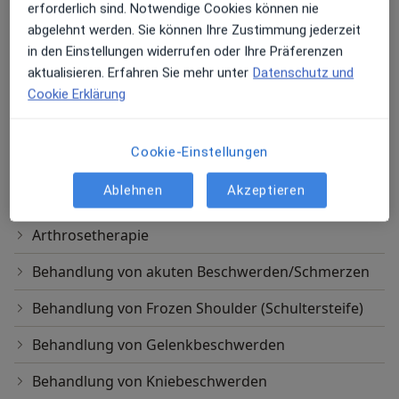
erforderlich sind. Notwendige Cookies können nie
Klinik Vincentinum Augsburg Abt. Orthopädie
Osteologie
abgelehnt werden. Sie können Ihre Zustimmung jederzeit
in den Einstellungen widerrufen oder Ihre Präferenzen
Erstuntersuchung (Neupatient/in)
Diagnostik mit DXA und leitliniengerechte Therapie
aktualisieren. Erfahren Sie mehr unter
Datenschutz und
Sparkassenplatz 1, Friedberg
der Osteoporose.
Cookie Erklärung
Orthopädie Friedberg Dres. Johannes Bauer und
Bruno Schwarz
Cookie-Einstellungen
Zweitmeinung
Andere Leistungen
Ablehnen
Akzeptieren
Arthrose Knie
Beratung und Erörterung bei Fragen über die
Notwendigkeit von orthopädischen Operationen.
Arthrosetherapie
Behandlung von akuten Beschwerden/Schmerzen
Behandlung von Frozen Shoulder (Schultersteife)
Behandlung von Gelenkbeschwerden
Behandlung von Kniebeschwerden