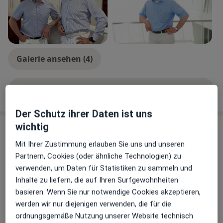
Orthopädie
Diagnostik und konservative Therapie sämtlicher
Erkrankungen des Bewegungsapparates in kollegialer
Galerie ansehen (4)
Zusammenarbeit mit anderen Spezialisten, sofern dies
im Einzelfall erforderlich ist.
Mehr Details anzeigen
über Erfahrungen
- Kniegelenkschirurgie
- Arthroskopie (Schlüssellochoperation)
Der Schutz ihrer Daten ist uns
- Endoprothetik
wichtig
Leistungen & Kosten
Beliebte Leistungen
Mit Ihrer Zustimmung erlauben Sie uns und unseren
Rheumatologie
Allgemeine Sprechstunde
Partnern, Cookies (oder ähnliche Technologien) zu
verwenden, um Daten für Statistiken zu sammeln und
Sparkassenplatz 1, Friedberg
Diagnostik und Therapie (in Zusammenarbeit mit
Inhalte zu liefern, die auf Ihren Surfgewohnheiten
Orthopädie Friedberg Dres. Johannes Bauer und
einem internistisch-rheumatologischen Facharzt) bei
basieren. Wenn Sie nur notwendige Cookies akzeptieren,
Bruno Schwarz
entzündlich-rheumatischen Erkrankungen.
werden wir nur diejenigen verwenden, die für die
ordnungsgemäße Nutzung unserer Website technisch
Franziskanergasse 12, Augsburg