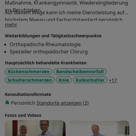
Maßnahme, Krankengymnastik, Wiedereingliederung
ins Berufsleben.
Auf diesem Wege kann ich meine Dienstleistung auf
höchstem Niveau und Facharztstandard persönlich
Über mich
Ihr Dr. Bruno Schwarz
mehr
anbieten.
Weiterbildungen und Tätigkeitsschwerpunkte
Schwerpunktpraxis für Schulterchirurgie
Orthopädische Rheumatologie
Spezieller orthopädischer Chirurg
Diagnostik, konservative und operative Therapie
Hauptsächlich behandelte Krankheiten
sämtlicher Schultererkrankungen unter Bevorzugung
nichtoperativer Behandlungskonzepte
Rückenschmerzen
Bandscheibenvorfall
a11y_sr
Schulterschmerzen
Knie
Kalkschulter
+17
- ca. 2000 ambulante/konservative
Schulterbehandlungen/Jahr
Konsultationsformate
- ca. 300 Schulteroperationen/Jahr u. a. Arthroskopie
Persönlich
Standorte anzeigen (2)
(Schlüssellochoperation), offene
Sehnenrekonstruktionen, Implantation von
Fotos und Videos
Schulterendoprothesen