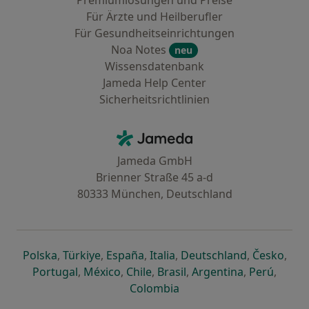
Premiumlösungen und Preise
Für Ärzte und Heilberufler
Für Gesundheitseinrichtungen
Noa Notes
neu
Wissensdatenbank
Jameda Help Center
Sicherheitsrichtlinien
Kontakt
Jameda - Startseite
Jameda GmbH
Brienner Straße 45 a-d
80333 München, Deutschland
öffnet in einer neuen Registerkarte
öffnet in einer neuen Registerkarte
öffnet in einer neuen Registerk
öffnet in einer neuen Reg
öffnet in ei
öffn
Polska
,
Türkiye
,
España
,
Italia
,
Deutschland
,
Česko
,
öffnet in einer neuen Registerkarte
öffnet in einer neuen Registerkarte
öffnet in einer neuen Register
öffnet in einer neuen R
öffnet in ei
öffnet
Portugal
,
México
,
Chile
,
Brasil
,
Argentina
,
Perú
,
öffnet in einer neuen Re
Colombia