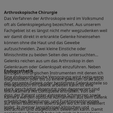
Arthroskopische Chirurgie
Das Verfahren der Arthroskopie wird im Volksmund
oft als Gelenkspiegelung bezeichnet. Aus unserem
Fachgebiet ist es längst nicht mehr wegzudenken weil
wir damit direkt in erkrankte Gelenke hineinsehen
können ohne die Haut und das Gewebe
aufzuschneiden. Zwei kleine Einstiche oder
Minischnitte zu beiden Seiten des untersuchten
Gelenks reichen aus um das Arthroskop in den
Gelenkraum oder Gelenkspalt einzuführen. Neben
Endoprothetik
winzigen chirurgischen Instrumenten mit denen ich
Eine endoprothetische Versorgung wird nötig wenn
diagnostisch oder bis zu einem gewissen Grad auch
das gesamte Gelenk oder bestimmte Gelenkanteile so
therapeutisch im Gelenk arbeiten kann ist eine
stark geschädigt abgenutzt oder degeneriert sind
Mikrokamera mit Lichtquelle enthalten. Von der
dass der Patient unter extremen Schmerzen sowie
Kamera werden optische Aufnahmen aus dem Gelenk
erheblichen Belastungs- und Funktionsstörungen
auf einen Bildschirm übertragen wo ich sie detailliert
leidet. In meiner langjährigen klinischen und
betrachten und diagnostisch bewerten kann. Damit