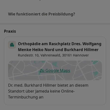
Wie funktioniert die Preisbildung?
Praxis
Orthopädie am Raschplatz Dres. Wolfgang
Menke Heiko Nord und Burkhard Hillmer
Rundestr. 10,
Vahrenwald
, 30161
Hannover
Zu Google Maps
öffnet in einer neuen Registe
Verfügbarkeit
Dr. med. Burkhard Hillmer bietet an diesem
Standort über Jameda keine Online-
Terminbuchung an