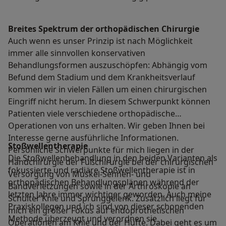
Breites Spektrum der orthopädischen Chirurgie
Auch wenn es unser Prinzip ist nach Möglichkeit
immer alle sinnvollen konservativen
Behandlungsformen auszuschöpfen: Abhängig vom
Befund dem Stadium und dem Krankheitsverlauf
kommen wir in vielen Fällen um einen chirurgischen
Eingriff nicht herum. In diesem Schwerpunkt können
Patienten viele verschiedene orthopädische
Operationen von uns erhalten. Wir geben Ihnen bei
Interesse gerne ausführliche Informationen.
Stoßwellentherapie
Persönliche Schwerpunkte für mich liegen in der
Die Stoßwellenbehandlung in den beiden Varianten als
Handchirurgie der Fußchirurgie bei der chirurgischen
fokussierte und radiäre Stoßwellentherapie ist in
Versorgung von Muskel-Sehnen- und
orthopädischen Behandlungsplänen während der
Bandverletzungen sowie in der Arthroskopie an
letzten Jahre immer wichtiger geworden. Auch meine
Schulter Knie und Sprunggelenk. Zusätzlich liegt für
Praxiskollegen und ich sind von dieser schonenden
mich ein großer Fokus auf endoprothetischen
Methode überzeugt und verordnen sie
Operationen am Knie und der Hüfte. Dabei geht es um