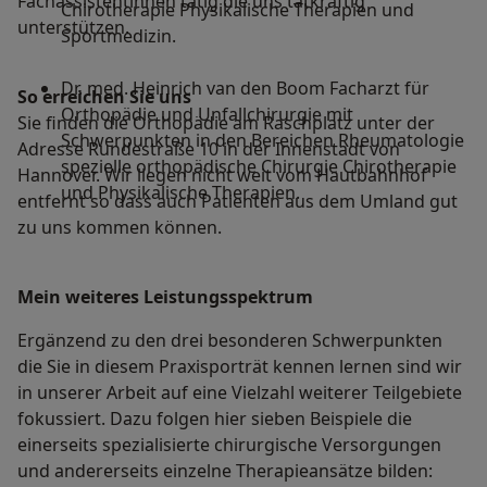
Fachassistentinnen tätig die uns tatkräftig
Chirotherapie Physikalische Therapien und
unterstützen.
Sportmedizin.
Dr. med. Heinrich van den Boom Facharzt für
So erreichen Sie uns
Orthopädie und Unfallchirurgie mit
Sie finden die Orthopädie am Raschplatz unter der
Schwerpunkten in den Bereichen Rheumatologie
Adresse Rundestraße 10 in der Innenstadt von
spezielle orthopädische Chirurgie Chirotherapie
Hannover. Wir liegen nicht weit vom Hautbahnhof
und Physikalische Therapien.
entfernt so dass auch Patienten aus dem Umland gut
zu uns kommen können.
Mein weiteres Leistungs­spektrum
Ergänzend zu den drei besonderen Schwerpunkten
die Sie in diesem Praxisporträt kennen lernen sind wir
in unserer Arbeit auf eine Vielzahl weiterer Teilgebiete
fokussiert. Dazu folgen hier sieben Beispiele die
einerseits spezialisierte chirurgische Versorgungen
und andererseits einzelne Therapieansätze bilden: