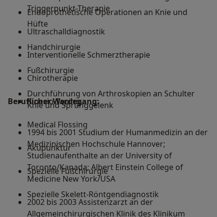
Triggerpunkt-Therapie
Endoprothetische Operationen an Knie und
Hüfte
Ultraschalldiagnostik
Handchirurgie
Interventionelle Schmerztherapie
Fußchirurgie
Chirotherapie
Durchführung von Arthroskopien an Schulter
Beruflicher Werdegang:
Kinesio-Taping
Knie und Sprunggelenk
Medical Flossing
1994 bis 2001 Studium der Humanmedizin an der
Medizinischen Hochschule Hannover;
Akupunktur
Studienaufenthalte an der University of
Toronto/Kanada; Albert Einstein College of
Spezielle Fußchirurgie
Medicine New York/USA
Spezielle Skelett-Röntgendiagnostik
2002 bis 2003 Assistenzarzt an der
Allgemeinchirurgischen Klinik des Klinikum