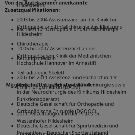
Von der Ärztekammer anerkannte
Hildesheims
Zusatzqualifikationen:
2003 bis 2004 Assistenzarzt an der Klinik für
Orthopädie und Unfallchirurgie des Klinikums
Facharzt für Orthopädie und Unfallchirurgie
Hildesheim
Chirotherapie
2005 bis 2007 Assistenzarzt an der
Orthopädischen Klinik der Medizinischen
Rettungsmedizin
Hochschule Hannover im Annastift
Teilradiologie Skelett
2007 bis 2011 Assistenz- und Facharzt in der
Mitgliedschaften in Berufsverbänden:
Klinik für Orthopädie und Unfallchirurgie sowie
Ernährungsmedizin (DAEM)
in der Neurochirurgie des Klinikums Hildesheim
Funktionsoberarzt
Deutsche Gesellschaft für Orthopädie und
Orthopädische Chirurgie (DGOOC)
2011 Teilzeittätigkeit in der Praxis Dr.
Westenhöfer Hildesheim
Deutsche Gesellschaft für Sportmedizin und
Prävention – Deutscher Sportärztebund