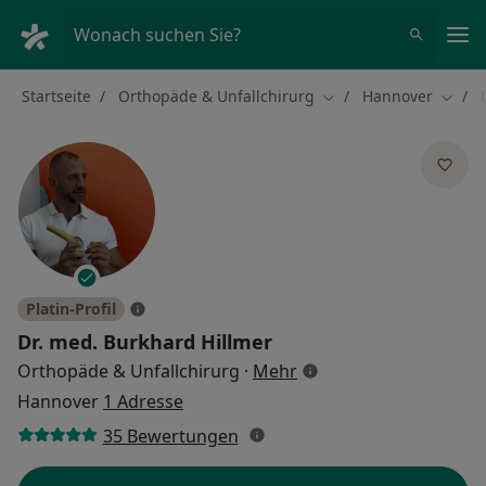
Ha
Wonach suchen Sie?
Startseite
Orthopäde & Unfallchirurg
Hannover
Stadt ändern
Stadt
Platin-Profil
Dr. med.
Burkhard Hillmer
über Spezialisierungen
Orthopäde & Unfallchirurg
·
Mehr
Hannover
1 Adresse
35 Bewertungen