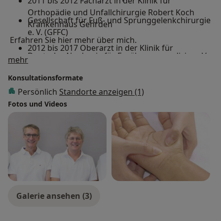
2011 bis 2012 Facharzt in der Klinik für
Orthopädie und Unfallchirurgie Robert Koch
Gesellschaft für Fuß- und Sprunggelenkchirurgie
Krankenhaus Gehrden
e. V. (GFFC)
Erfahren Sie hier mehr über mich.
2012 bis 2017 Oberarzt in der Klinik für
Deutsche Akademie für Ernährungsmedizin e. V.
Über mich
mehr
Orthopädie und Unfallchirurgie Robert Koch
Krankenhaus Gehrden
Konsultationsformate
Persönlich
Standorte anzeigen (1)
2017 bis 2018 Angestellter Facharzt in der
Fotos und Videos
orthopädisch-chirurgischen Praxis Dr. Bartholdt
in Peine
2018 Angestellter Facharzt für Orthopädie und
Unfallchirurgie in der Gemeinschaftspraxis Dr.
Menke Dr. Nord und Dr. van den Boom in
Hannover Belegarzt im Clementinenhaus
Hannover
Galerie ansehen (3)
Ab 2019 Niederlassung in o.g.