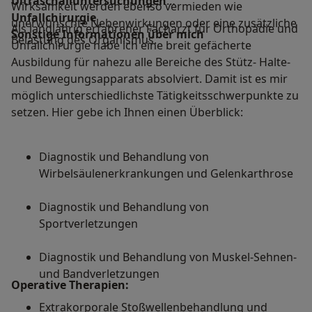
Ultraschalluntersuchungen
Wirksamkeit werden ebenso vermieden wie
Unfallchirurgie
unerwünschte Nebenwirkungen oder eine zusätzliche
Als langjährig erfahrener Facharzt für Orthopädie und
Sonstige Informationen über mich
Belastung des Organismus.
Unfallchirurgie habe ich eine breit gefächerte
Ausbildung für nahezu alle Bereiche des Stütz- Halte-
und Bewegungsapparats absolviert. Damit ist es mir
möglich unterschiedlichste Tätigkeitsschwerpunkte zu
setzen. Hier gebe ich Ihnen einen Überblick:
Diagnostik und Behandlung von
Wirbelsäulenerkrankungen und Gelenkarthrose
Diagnostik und Behandlung von
Sportverletzungen
Diagnostik und Behandlung von Muskel-Sehnen-
und Bandverletzungen
Operative Therapien:
Extrakorporale Stoßwellenbehandlung und