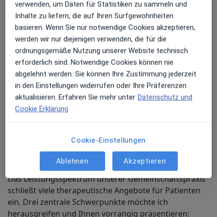
fachliche Expertise reicht von der Abklärung diffuser
verwenden, um Daten für Statistiken zu sammeln und
Schmerzen und Beschwerden versorgen die Knochen
allgemeiner Rücken- und Wirbelsäulenschmerzen bis
Inhalte zu liefern, die auf Ihren Surfgewohnheiten
Gelenke Muskulatur Sehnen Bänder Knorpelschichten
zum großen Schwerpunkt der endoprothetischen
basieren. Wenn Sie nur notwendige Cookies akzeptieren,
und weitere Strukturen am Bewegungsapparat
Operationen für die Implantation von Gelenkersatz.
werden wir nur diejenigen verwenden, die für die
betreffen.
ordnungsgemäße Nutzung unserer Website technisch
erforderlich sind. Notwendige Cookies können nie
Bei allem was wir tun ist uns ein menschlich
abgelehnt werden. Sie können Ihre Zustimmung jederzeit
sympathischer und wertschätzender Ansatz wichtig.
in den Einstellungen widerrufen oder Ihre Präferenzen
Ihre orthopädische Gesundheit liegt uns sehr am
aktualisieren. Erfahren Sie mehr unter
Datenschutz und
Herzen. Ich denke das wird Ihnen schnell positiv
Cookie Erklärung
auffallen wenn Sie bei uns anrufen oder Ihren
Sprechstundentermin wahrnehmen.
Cookie-Einstellungen
Meine Behandlungs­schwerpunkte
Ablehnen
Akzeptieren
Das Leistungsspektrum unserer Gemeinschaftspraxis
schließt viele therapeutische Angebote für Patienten
ein. Drei zentrale Schwerpunkte möchte ich
herausgreifen und Ihnen vorrangig präsentieren: