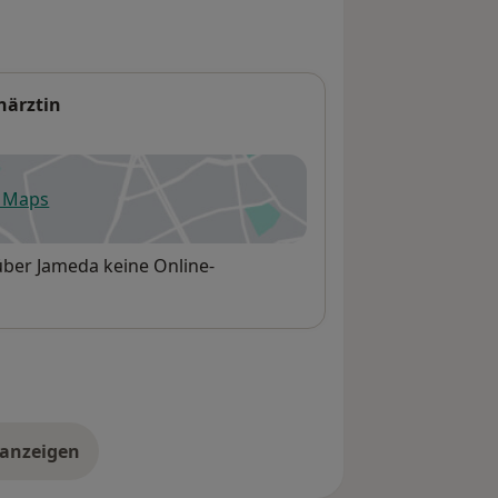
närztin
e Maps
fnet in einer neuen Registerkarte
über Jameda keine Online-
 anzeigen
er die Adresse