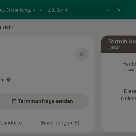
et, Erkrankung, Name
z.B. Berlin
n Flohr
n
Termin b
Inaktiv
pezialisierungen
Heut
8 Aug
en
Diese
Onlin
Terminanfrage senden
Standorte
Bewertungen (5)