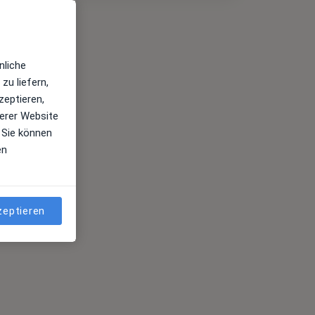
nliche
zu liefern,
zeptieren,
erer Website
 Sie können
en
zeptieren