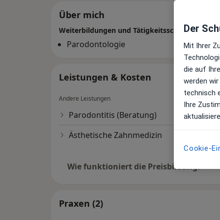
Über mich
Der Schu
Weiterbildungen und Tätigkeitsschwerpunkte
Parodontologie
Mit Ihrer 
Technologi
die auf Ih
Leistungen & Kosten
werden wir
technisch 
Andere Leistungen
Ihre Zusti
Parodontitis (Beratung)
aktualisier
Ästhetische Zahnmedizin
Cookie-Ei
Wie funktioniert die Preisbildung?
Praxen (2)