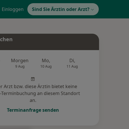
Einloggen
Sind Sie Ärztin oder Arzt?
uchen
e
Morgen
Mo,
Di,
Mi,
Do,
9 Aug
10 Aug
11 Aug
12 Aug
13 Au
r Arzt bzw. diese Ärztin bietet keine
e-Terminbuchung an diesem Standort
an.
Terminanfrage senden