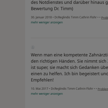
des Notdienstes und darüber hinaus g
Bewertung Dr. Timm)
30. Januar 2018
•
Dr.Reglindis Timm Cathrin Flohr
•
•
Prob
mehr
weniger
anzeigen
Wenn man eine kompetente Zahnärztin 
den richtigen Händen. Sie nimmt sich 
ist super, sie macht sich Gedanken üb
einen zu helfen. Ich bin begeistert un
Empfehlen!
10. Mai 2017
•
Dr.Reglindis Timm Cathrin Flohr
•
•
Proble
mehr
weniger
anzeigen