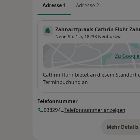
Adresse 1
Adresse 2
Zahnarztpraxis Cathrin Flohr Zah
Neue Str. 1 a,
18233
Neubukow
Zu Googl
öf
Verfügbarkeit
Cathrin Flohr bietet an diesem Standort 
Terminbuchung an
Telefonnummer
038294...
Telefonnummer anzeigen
Mehr Details
üb