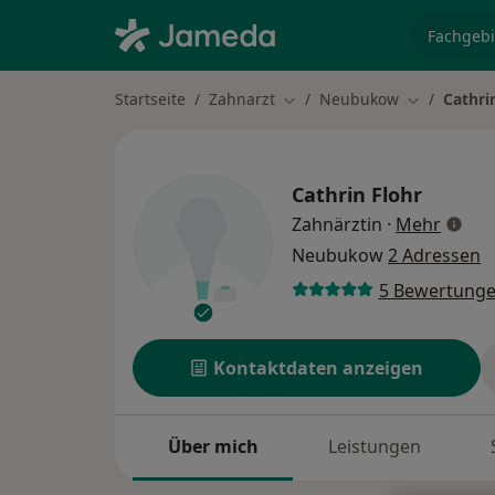
Fachgebi
Startseite
Zahnarzt
Neubukow
Cathri
Stadt ändern
Stadt änder
Cathrin Flohr
über S
Zahnärztin
·
Mehr
Neubukow
2 Adressen
5 Bewertung
Kontaktdaten anzeigen
Über mich
Leistungen