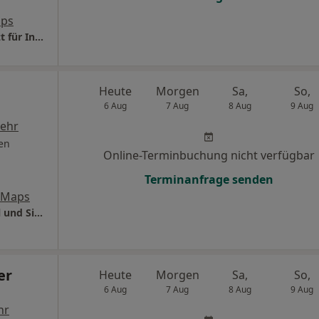
aps
Praxis Dr.med. Christian Strohmaier Facharzt für Innere Medizin
Heute
Morgen
Sa,
So,
6 Aug
7 Aug
8 Aug
9 Aug
ehr
en
Online-Terminbuchung nicht verfügbar
Terminanfrage senden
 Maps
Praxis am Herzogbach Dr.med. Ludwig Liebl und Simone Schmalz
er
Heute
Morgen
Sa,
So,
6 Aug
7 Aug
8 Aug
9 Aug
hr