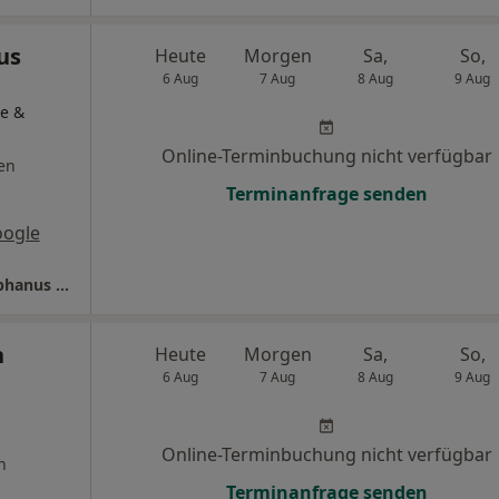
us
Heute
Morgen
Sa,
So,
6 Aug
7 Aug
8 Aug
9 Aug
e &
Online-Terminbuchung nicht verfügbar
en
Terminanfrage senden
oogle
Orthopädie-Vilshofen Dres. Johann Graf Stephanus Saam Stephan Koenig u.w.
n
Heute
Morgen
Sa,
So,
6 Aug
7 Aug
8 Aug
9 Aug
Online-Terminbuchung nicht verfügbar
n
Terminanfrage senden