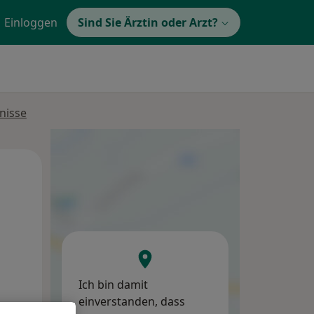
Einloggen
Sind Sie Ärztin oder Arzt?
nisse
Mo,
Di,
Mi,
10 Aug
11 Aug
12 Aug
Ich bin damit
einverstanden, dass