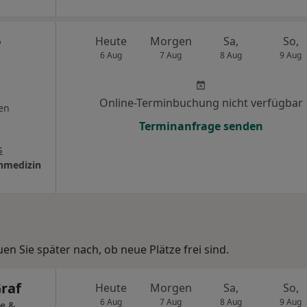
Heute
Morgen
Sa,
So,
6 Aug
7 Aug
8 Aug
9 Aug
Online-Terminbuchung nicht verfügbar
en
Terminanfrage senden
s
inmedizin
n Sie später nach, ob neue Plätze frei sind.
raf
Heute
Morgen
Sa,
So,
6 Aug
7 Aug
8 Aug
9 Aug
e &