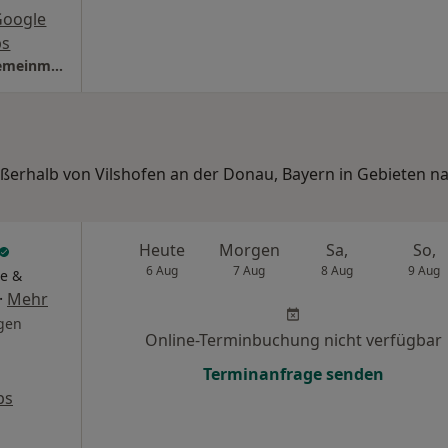
Google
s
Praxis Dr.med. Josef Vöckl Facharzt für Allgemeinmedizin
ußerhalb von Vilshofen an der Donau, Bayern in Gebieten n
Heute
Morgen
Sa,
So,
6 Aug
7 Aug
8 Aug
9 Aug
e &
·
Mehr
gen
Online-Terminbuchung nicht verfügbar
Terminanfrage senden
ps