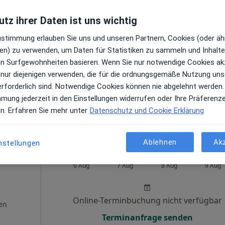
tz ihrer Daten ist uns wichtig
Heute
Morgen
Sa,
So,
6 Aug
7 Aug
8 Aug
9 Aug
ädin &
Zustimmung erlauben Sie uns und unseren Partnern, Cookies (oder äh
in
en) zu verwenden, um Daten für Statistiken zu sammeln und Inhalte 
en
ren Surfgewohnheiten basieren. Wenn Sie nur notwendige Cookies ak
Online-Terminbuchung nicht verfügbar
 nur diejenigen verwenden, die für die ordnungsgemäße Nutzung uns
erforderlich sind. Notwendige Cookies können nie abgelehnt werden.
Terminanfrage senden
mmung jederzeit in den Einstellungen widerrufen oder Ihre Präferenz
 Maps
en. Erfahren Sie mehr unter
Datenschutz und Cookie Erklärung
Orthopädie Plus Gabriela Zank Fachärztin für Orthopädie und Unfallchirurgie
Ablehnen
Ak
nstellungen
ckl
Heute
Morgen
Sa,
So,
6 Aug
7 Aug
8 Aug
9 Aug
Online-Terminbuchung nicht verfügbar
en
Terminanfrage senden