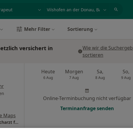
et, Erkrankung, Name
z.B. Berlin
Mehr Filter
Sortierung
tzlich versichert in
Wie wir die Suchergeb
sortieren
Heute
Morgen
Sa,
So,
6 Aug
7 Aug
8 Aug
9 Aug
hr
en
Online-Terminbuchung nicht verfügbar
Terminanfrage senden
e Maps
Hausarzt am Messepark Dr. Lukas Huber Facharzt für Allgemeinmedizin