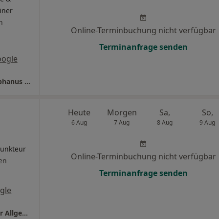
iner
n
Online-Terminbuchung nicht verfügbar
Terminanfrage senden
oogle
Orthopädie-Vilshofen Dres. Johann Graf Stephanus Saam Stephan Koenig u.w.
Heute
Morgen
Sa,
So,
6 Aug
7 Aug
8 Aug
9 Aug
punkteur
Online-Terminbuchung nicht verfügbar
en
Terminanfrage senden
gle
Praxis Dr.med. Hubert Baumann Facharzt für Allgemeinmedizin