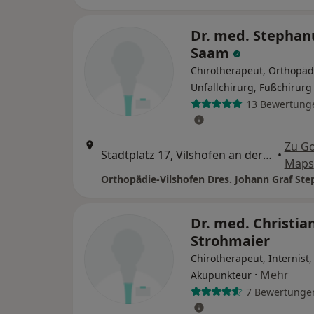
Dr. med. Stephan
Saam
Chirotherapeut, Orthopäd
Unfallchirurg, Fußchirurg
13 Bewertung
Zu G
Stadtplatz 17, Vilshofen an der Donau
•
Maps
Dr. med. Christia
Strohmaier
Chirotherapeut, Internist,
·
Mehr
Akupunkteur
7 Bewertunge