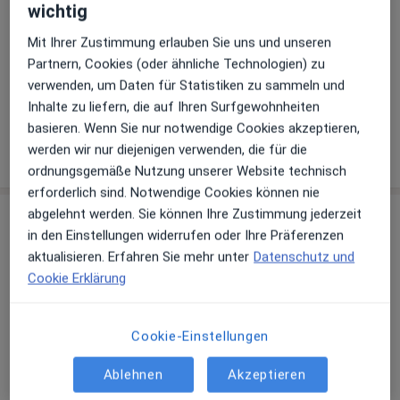
wichtig
Details
Mit Ihrer Zustimmung erlauben Sie uns und unseren
Telefonnummer
Partnern, Cookies (oder ähnliche Technologien) zu
04402...
Telefonnummer anzeigen
verwenden, um Daten für Statistiken zu sammeln und
04402...
Telefonnummer anzeigen
Inhalte zu liefern, die auf Ihren Surfgewohnheiten
basieren. Wenn Sie nur notwendige Cookies akzeptieren,
Mehr Details anzeigen
werden wir nur diejenigen verwenden, die für die
über die Adresse
ordnungsgemäße Nutzung unserer Website technisch
erforderlich sind. Notwendige Cookies können nie
abgelehnt werden. Sie können Ihre Zustimmung jederzeit
Erfahrungen
in den Einstellungen widerrufen oder Ihre Präferenzen
aktualisieren. Erfahren Sie mehr unter
Datenschutz und
Bewerten
Cookie Erklärung
Cookie-Einstellungen
20 Bewertungen
Ablehnen
Akzeptieren