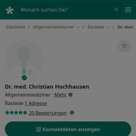
Ha
Wonach suchen Sie?
Startseite
Allgemeinmediziner
Rastede
Dr. med.
Stadt ändern
Stadt ändern
Dr. med.
Christian Hochhausen
über Spezialisierungen
Allgemeinmediziner
·
Mehr
Rastede
1 Adresse
20 Bewertungen
Kontaktdaten anzeigen