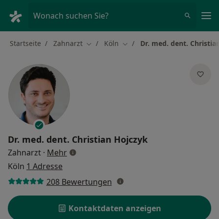
Ha
Wonach suchen Sie?
Startseite
Zahnarzt
Köln
Dr. med. dent. Christia
Stadt ändern
Stadt ändern
Dr. med. dent.
Christian Hojczyk
über Spezialisierungen
Zahnarzt
·
Mehr
Köln
1 Adresse
208 Bewertungen
Kontaktdaten anzeigen