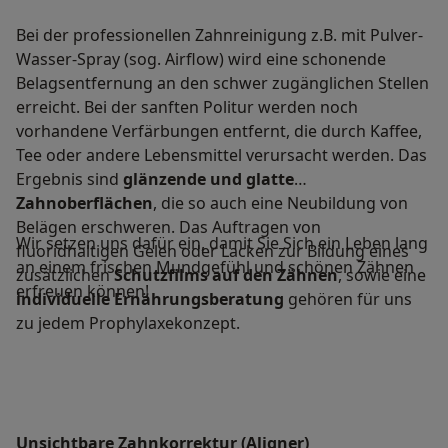
Bei der professionellen Zahnreinigung z.B. mit Pulver-
Wasser-Spray (sog. Airflow) wird eine schonende
Belagsentfernung an den schwer zugänglichen Stellen
erreicht. Bei der sanften Politur werden noch
vorhandene Verfärbungen entfernt, die durch Kaffee,
Tee oder andere Lebensmittel verursacht werden. Das
Ergebnis sind
glänzende und glatte
Zahnoberflächen
, die so auch eine Neubildung von
Belägen erschweren. Das Auftragen von
Wir setzen uns dafür ein, damit Sie Sich ein Leben lang
fluoridhaltigen Gelen oder Lacken zur Bildung eines
an einem frischen Mundgefühl und schönen Zähnen
zusätzlichen
Schutzfilms auf den Zähnen
, sowie eine
erfreuen können!
individuelle Ernährungsberatung
gehören für uns
zu jedem Prophylaxekonzept.
Unsichtbare Zahnkorrektur (Aligner)