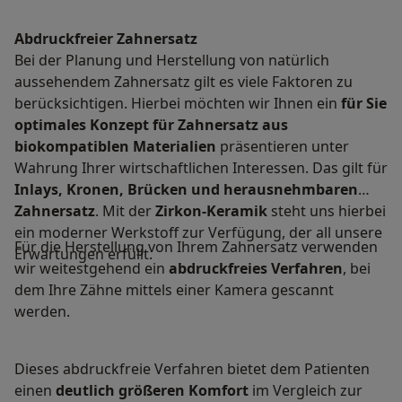
Abdruckfreier Zahnersatz
Bei der Planung und Herstellung von natürlich
aussehendem Zahnersatz gilt es viele Faktoren zu
berücksichtigen. Hierbei möchten wir Ihnen ein
für Sie
optimales Konzept für Zahnersatz
aus
biokompatiblen Materialien
präsentieren unter
Wahrung Ihrer wirtschaftlichen Interessen. Das gilt für
Inlays, Kronen, Brücken und herausnehmbaren
Zahnersatz
. Mit der
Zirkon-Keramik
steht uns hierbei
ein moderner Werkstoff zur Verfügung, der all unsere
Für die Herstellung von Ihrem Zahnersatz verwenden
Erwartungen erfüllt.
wir weitestgehend ein
abdruckfreies Verfahren
, bei
dem Ihre Zähne mittels einer Kamera gescannt
werden.
Dieses abdruckfreie Verfahren bietet dem Patienten
einen
deutlich größeren Komfort
im Vergleich zur