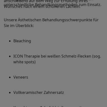
anschließend auf dem Weg zur Erfüllung Ihres
unterschiedliche Behandlungsmethoden zum Einsatz.
Wunsches nach einem schöneren Lächeln.
Unsere Ästhetischen Behandlungsschwerpunkte für
Sie im Überblick:
Bleaching
ICON Therapie bei weißen Schmelz-Flecken (sog.
white spots)
Veneers
Vollkeramischer Zahnersatz