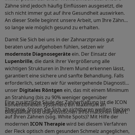
Zähne sind jedoch häufig Einflüssen ausgesetzt, die
sich nicht immer gut auf ihre Gesundheit auswirken.
An dieser Stelle beginnt unsere Arbeit, um Ihre Zähne
so lange wie möglich gesund zu erhalten.
Damit Sie Sich bei uns in der Zahnarztpraxis gut
beraten und aufgehoben fühlen, setzen wir
modernste Diagnosegeräte
ein. Der Einsatz der
Lupenbrille
, die dank ihrer Vergrößerung alle
wichtigen Strukturen in Ihrem Mund erkennen lässt,
garantiert eine sichere und sanfte Behandlung. Falls
erforderlich, setzen wir für weitergehende Diagnostik
unser
Digitales Röntgen
ein, das mit einem Minimum
an Strahlung (bis zu 90% weniger gegenüber
Eine zusätzliche Säule der Zahnerhaltung ist die ICON
konventionellen Systemen) ein Maximum an
Therapie. Stören Sie Sich an sichtbaren weißen Flecken
Bildqualität und diagnostischen Informationen liefert.
auf Ihren Zähnen (sog. White Spots)? Mit Hilfe der
modernen
ICON Therapie
wird bei diesem Verfahren
der Fleck optisch dem gesunden Schmelz angeglichen,