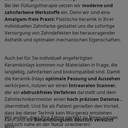
Bei der Füllungstherapie setzen wir
moderne und
zahnfarbene Werkstoffe
ein. Denn wir sind eine
Amalgam-freie Praxis
! Plastische Keramik in Ihrer
individuellen Zahnfarbe gestattet uns die sofortige
Versorgung von Zahndefekten bei herausragender
Ästhetik und optimalen mechanischen Eigenschaften.
Auch bei für Sie individuell angefertigten
Keramikinlays kommen nur Materialien in Frage, die
langlebig, zahnfarben und biokompatibel sind. Damit
die Keramik-Inlays
optimale Passung und Aussehen
verkörpern, nutzen wir einen
Intraoralen Scanner
,
der ein
abdruckfreies Verfahren
darstellt und dem
Zahntechnikermeister einen
hoch präzisen Datensatz
übermittelt. Und Sie als Patient genießen den Vorteil,
dass bei dieser Technik kein Würgereiz entstehen
Wir wollen, dass Ihre Zähne perfekt zu Ihnen passen
kann und die
Behandlungszeit deutlich verkürzt
und sich nahe an der Natur orientieren!
wird.