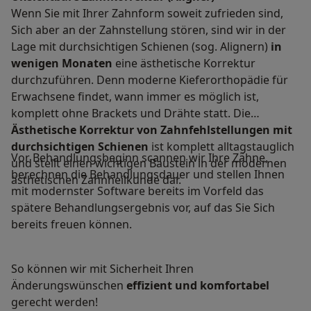
Wenn Sie mit Ihrer Zahnform soweit zufrieden sind,
Sich aber an der Zahnstellung stören, sind wir in der
Lage mit durchsichtigen Schienen (sog. Alignern)
in
wenigen Monaten
eine ästhetische Korrektur
durchzuführen. Denn moderne Kieferorthopädie für
Erwachsene findet, wann immer es möglich ist,
komplett ohne Brackets und Drähte statt. Die
Ästhetische Korrektur von Zahnfehlstellungen mit
durchsichtigen Schienen
ist komplett alltagstauglich
Vor Behandlungsbeginn scannen wir Ihre Zähne,
und stellt einen wichtigen Baustein in der modernen
berechnen die Behandlungsdauer und stellen Ihnen
ästhetischen Zahnheilkunde dar.
mit modernster Software bereits im Vorfeld das
spätere Behandlungsergebnis vor, auf das Sie Sich
bereits freuen können.
So können wir mit Sicherheit Ihren
Änderungswünschen
effizient und komfortabel
gerecht werden!