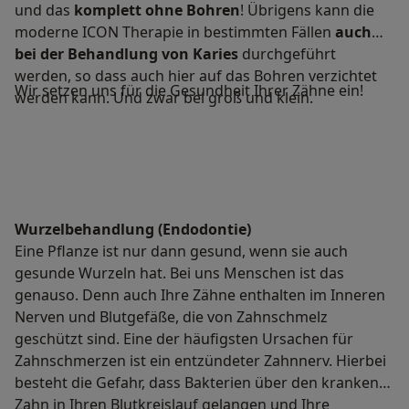
und das
komplett ohne Bohren
! Übrigens kann die
moderne ICON Therapie in bestimmten Fällen
auch
bei der Behandlung von Karies
durchgeführt
werden, so dass auch hier auf das Bohren verzichtet
Wir setzen uns für die Gesundheit Ihrer Zähne ein!
werden kann. Und zwar bei groß und klein.
Wurzelbehandlung (Endodontie)
Eine Pflanze ist nur dann gesund, wenn sie auch
gesunde Wurzeln hat. Bei uns Menschen ist das
genauso. Denn auch Ihre Zähne enthalten im Inneren
Nerven und Blutgefäße, die von Zahnschmelz
geschützt sind. Eine der häufigsten Ursachen für
Zahnschmerzen ist ein entzündeter Zahnnerv. Hierbei
besteht die Gefahr, dass Bakterien über den kranken
Zahn in Ihren Blutkreislauf gelangen und Ihre