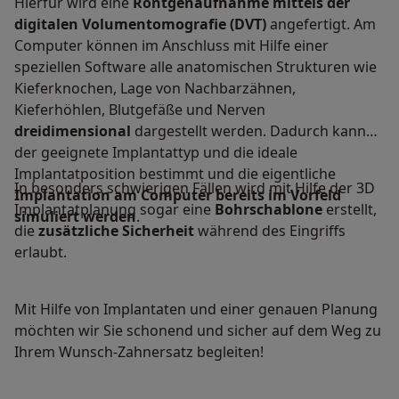
Hierfür wird eine
Röntgenaufnahme
mittels der
digitalen Volumentomografie (DVT)
angefertigt. Am
Computer können im Anschluss mit Hilfe einer
speziellen Software alle anatomischen Strukturen wie
Kieferknochen, Lage von Nachbarzähnen,
Kieferhöhlen, Blutgefäße und Nerven
dreidimensional
dargestellt werden. Dadurch kann
der geeignete Implantattyp und die ideale
Implantatposition bestimmt und die eigentliche
In besonders schwierigen Fällen wird mit Hilfe der 3D
Implantation
am Computer bereits im Vorfeld
Implantatplanung sogar eine
Bohrschablone
erstellt,
simuliert werden
.
die
zusätzliche
Sicherheit
während des Eingriffs
erlaubt.
Mit Hilfe von Implantaten und einer genauen Planung
möchten wir Sie schonend und sicher auf dem Weg zu
Ihrem Wunsch-Zahnersatz begleiten!