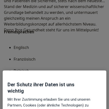
und Patienten die Sicherheit, stets nach dem neuesten
Stand der Medizin und auf sicherer wissenschaftlicher
Grundlage behandelt zu werden, und untermauert
gleichzeitig meinen Anspruch an ein
Weiterbildungskonzept auf allerhöchstem Niveau.
Denn Ihre Gesundheit steht für uns im Mittelpunkt!
Fremdsprachen
Englisch
Französisch
Polnisch
Spanisch
Der Schutz ihrer Daten ist uns
wichtig
Mit Ihrer Zustimmung erlauben Sie uns und unseren
Partnern, Cookies (oder ähnliche Technologien) zu
Mitgliedschaften