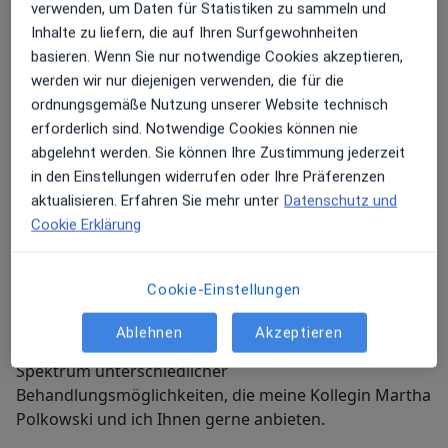
verwenden, um Daten für Statistiken zu sammeln und
Inhalte zu liefern, die auf Ihren Surfgewohnheiten
basieren. Wenn Sie nur notwendige Cookies akzeptieren,
Bundesverband der implantologisch tätigen
werden wir nur diejenigen verwenden, die für die
Zahnärzte in Europa (BDIZ EDI)
ordnungsgemäße Nutzung unserer Website technisch
erforderlich sind. Notwendige Cookies können nie
Deutsche Gesellschaft für Implantologie (DGI)
abgelehnt werden. Sie können Ihre Zustimmung jederzeit
in den Einstellungen widerrufen oder Ihre Präferenzen
Deutsche Gesellschaft für Zahn-, Mund- und
aktualisieren. Erfahren Sie mehr unter
Datenschutz und
Kieferheilkunde (DGZMK)
Cookie Erklärung
Cookie-Einstellungen
Meine Behandlungs­schwerpunkte
Ablehnen
Akzeptieren
Die moderne Zahnheilkunde bietet heute ein breites
Spektrum unterschiedlicher
Behandlungsmöglichkeiten, die meine Kollegin Martha
Polkowski und ich Ihnen gerne anbieten.