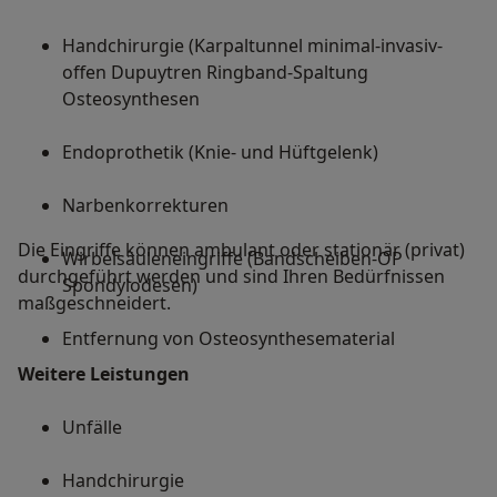
Handchirurgie (Karpaltunnel minimal-invasiv-
offen Dupuytren Ringband-Spaltung
Osteosynthesen
Endoprothetik (Knie- und Hüftgelenk)
Narbenkorrekturen
Die Eingriffe können ambulant oder stationär (privat)
Wirbelsäuleneingriffe (Bandscheiben-OP
durchgeführt werden und sind Ihren Bedürfnissen
Spondylodesen)
maßgeschneidert.
Entfernung von Osteosynthesematerial
Weitere Leistungen
Unfälle
Handchirurgie