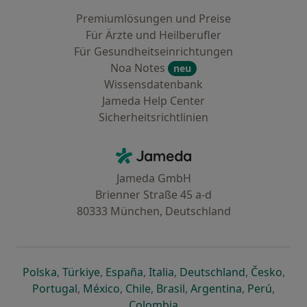
Premiumlösungen und Preise
Für Ärzte und Heilberufler
Für Gesundheitseinrichtungen
Noa Notes
neu
Wissensdatenbank
Jameda Help Center
Sicherheitsrichtlinien
Kontakt
Jameda - Startseite
Jameda GmbH
Brienner Straße 45 a-d
80333 München, Deutschland
öffnet in einer neuen Registerkarte
öffnet in einer neuen Registerkarte
öffnet in einer neuen Registerk
öffnet in einer neuen Reg
öffnet in ei
öffn
Polska
,
Türkiye
,
España
,
Italia
,
Deutschland
,
Česko
,
öffnet in einer neuen Registerkarte
öffnet in einer neuen Registerkarte
öffnet in einer neuen Register
öffnet in einer neuen R
öffnet in ei
öffnet
Portugal
,
México
,
Chile
,
Brasil
,
Argentina
,
Perú
,
öffnet in einer neuen Re
Colombia