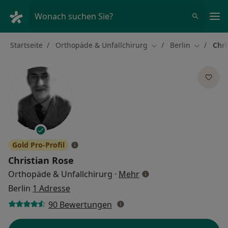
Ha
Wonach suchen Sie?
Startseite
Orthopäde & Unfallchirurg
Berlin
Chri
Stadt ändern
Stadt änd
Gold Pro-Profil
Christian Rose
über Spezialisierungen
Orthopäde & Unfallchirurg
·
Mehr
Berlin
1 Adresse
90 Bewertungen