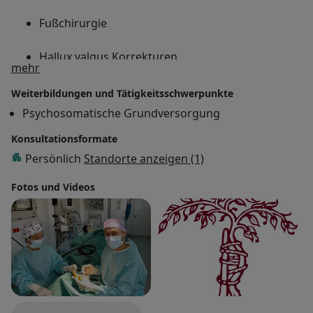
Fußchirurgie
Hallux valgus Korrekturen
Über mich
mehr
Schultergelenkarthroskopie
Weiterbildungen und Tätigkeitsschwerpunkte
Psychosomatische Grundversorgung
Meniscusreparatur
Konsultationsformate
Knorpelregenerationsmethoden
Persönlich
Standorte anzeigen (1)
Fotos und Videos
konservative Behandlung bei Wirbelsäulenleiden
Stosswellentherapie (focussiert und radial)
Akupunktur (A-Diplom)
epidurale Schmerztherapie