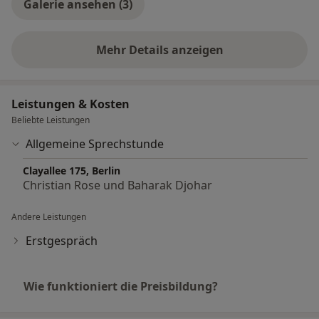
Galerie ansehen (3)
periradiculäre Schmerztherapie
Ultraschall
Mehr Details anzeigen
über Erfahrungen
MRT
Leistungen & Kosten
integrierte Physiotherapie und Haltungsschule
Beliebte Leistungen
Allgemeine Sprechstunde
pulsierende Magnetfeldtherapie
Clayallee 175, Berlin
Ernährungsberatung
Christian Rose und Baharak Djohar
Andere Leistungen
Erstgespräch
Wie funktioniert die Preisbildung?