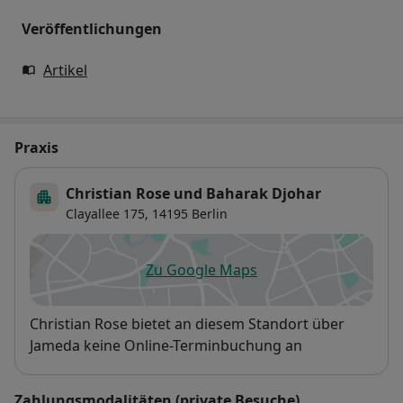
Veröffentlichungen
Artikel
Praxis
Christian Rose und Baharak Djohar
Clayallee 175,
14195
Berlin
Zu Google Maps
öffnet in einer neuen Registe
Verfügbarkeit
Christian Rose bietet an diesem Standort über
Jameda keine Online-Terminbuchung an
Zahlungsmodalitäten (private Besuche)