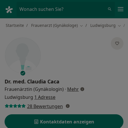
Ha
Wonach suchen Sie?
Startseite
Frauenarzt (Gynäkologe)
Ludwigsburg
Stadt ändern
Stadt
Dr. med.
Claudia Caca
über Spezialisierunge
Frauenärztin (Gynäkologin)
·
Mehr
Ludwigsburg
1 Adresse
28 Bewertungen
Kontaktdaten anzeigen