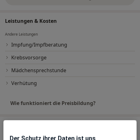
über Erfahrungen
Leistungen & Kosten
Andere Leistungen
Impfung/Impfberatung
Krebsvorsorge
Mädchensprechstunde
Verhütung
Wie funktioniert die Preisbildung?
Praxis
Der Schutz ihrer Daten ist uns