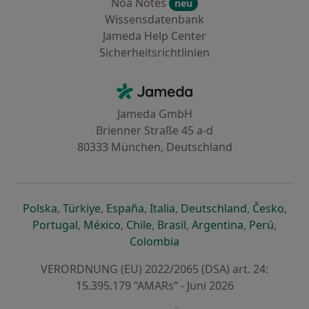
Noa Notes
neu
Wissensdatenbank
Jameda Help Center
Sicherheitsrichtlinien
Kontakt
Jameda - Startseite
Jameda GmbH
Brienner Straße 45 a-d
80333 München, Deutschland
öffnet in einer neuen Registerkarte
öffnet in einer neuen Registerkarte
öffnet in einer neuen Registerk
öffnet in einer neuen Reg
öffnet in ei
öffn
Polska
,
Türkiye
,
España
,
Italia
,
Deutschland
,
Česko
,
öffnet in einer neuen Registerkarte
öffnet in einer neuen Registerkarte
öffnet in einer neuen Register
öffnet in einer neuen R
öffnet in ei
öffnet
Portugal
,
México
,
Chile
,
Brasil
,
Argentina
,
Perú
,
öffnet in einer neuen Re
Colombia
VERORDNUNG (EU) 2022/2065 (DSA) art. 24:
15.395.179 “AMARs” - Juni 2026