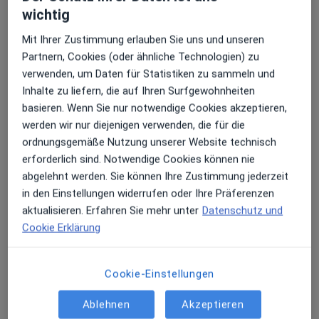
Praxis Dr.med. Claudia Caca Fachärztin für
wichtig
Frauenheilkunde und Geburtshilfe
Seestr. 14,
71638
Ludwigsburg
Mit Ihrer Zustimmung erlauben Sie uns und unseren
Partnern, Cookies (oder ähnliche Technologien) zu
verwenden, um Daten für Statistiken zu sammeln und
Zu Google Maps
öffnet in einer neuen Registe
Inhalte zu liefern, die auf Ihren Surfgewohnheiten
basieren. Wenn Sie nur notwendige Cookies akzeptieren,
Verfügbarkeit
Dr. med. Claudia Caca bietet an diesem Standort
werden wir nur diejenigen verwenden, die für die
über Jameda keine Online-Terminbuchung an
ordnungsgemäße Nutzung unserer Website technisch
erforderlich sind. Notwendige Cookies können nie
abgelehnt werden. Sie können Ihre Zustimmung jederzeit
Zahlungsmodalitäten (private Besuche)
in den Einstellungen widerrufen oder Ihre Präferenzen
aktualisieren. Erfahren Sie mehr unter
Datenschutz und
Akzeptierte Versicherungen
Cookie Erklärung
Details
Telefonnummer
Cookie-Einstellungen
07141 9...
Telefonnummer anzeigen
07141 9...
Telefonnummer anzeigen
Ablehnen
Akzeptieren