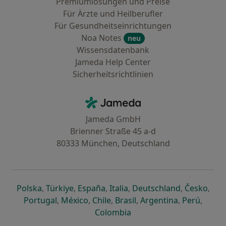
Premiumlösungen und Preise
Für Ärzte und Heilberufler
Für Gesundheitseinrichtungen
Noa Notes
neu
Wissensdatenbank
Jameda Help Center
Sicherheitsrichtlinien
Kontakt
Jameda - Startseite
Jameda GmbH
Brienner Straße 45 a-d
80333 München, Deutschland
öffnet in einer neuen Registerkarte
öffnet in einer neuen Registerkarte
öffnet in einer neuen Registerk
öffnet in einer neuen Reg
öffnet in ei
öffn
Polska
,
Türkiye
,
España
,
Italia
,
Deutschland
,
Česko
,
öffnet in einer neuen Registerkarte
öffnet in einer neuen Registerkarte
öffnet in einer neuen Register
öffnet in einer neuen R
öffnet in ei
öffnet
Portugal
,
México
,
Chile
,
Brasil
,
Argentina
,
Perú
,
öffnet in einer neuen Re
Colombia