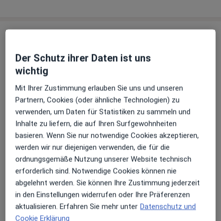
Praxen (2)
Der Schutz ihrer Daten ist uns
Adresse 1
Adresse 2
wichtig
Mit Ihrer Zustimmung erlauben Sie uns und unseren
überörtl. Gem.Praxis Dres. Thomas
Partnern, Cookies (oder ähnliche Technologien) zu
Fischbach und Claudia Kugel
verwenden, um Daten für Statistiken zu sammeln und
Focher Str. 20,
42719
Solingen
Inhalte zu liefern, die auf Ihren Surfgewohnheiten
basieren. Wenn Sie nur notwendige Cookies akzeptieren,
werden wir nur diejenigen verwenden, die für die
Zu Google Maps
öffnet in einer neuen Registe
ordnungsgemäße Nutzung unserer Website technisch
erforderlich sind. Notwendige Cookies können nie
Verfügbarkeit
Dr. med. Claudia Kugel bietet an diesem Standort
abgelehnt werden. Sie können Ihre Zustimmung jederzeit
über Jameda keine Online-Terminbuchung an
in den Einstellungen widerrufen oder Ihre Präferenzen
aktualisieren. Erfahren Sie mehr unter
Datenschutz und
Cookie Erklärung