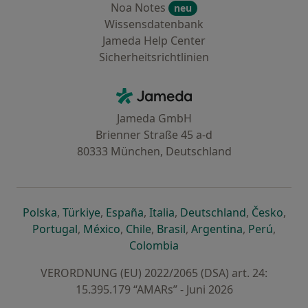
Noa Notes
neu
Wissensdatenbank
Jameda Help Center
Sicherheitsrichtlinien
Kontakt
Jameda - Startseite
Jameda GmbH
Brienner Straße 45 a-d
80333 München, Deutschland
öffnet in einer neuen Registerkarte
öffnet in einer neuen Registerkarte
öffnet in einer neuen Registerk
öffnet in einer neuen Reg
öffnet in ei
öffn
Polska
,
Türkiye
,
España
,
Italia
,
Deutschland
,
Česko
,
öffnet in einer neuen Registerkarte
öffnet in einer neuen Registerkarte
öffnet in einer neuen Register
öffnet in einer neuen R
öffnet in ei
öffnet
Portugal
,
México
,
Chile
,
Brasil
,
Argentina
,
Perú
,
öffnet in einer neuen Re
Colombia
VERORDNUNG (EU) 2022/2065 (DSA) art. 24:
15.395.179 “AMARs” - Juni 2026