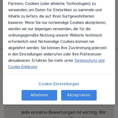
Partnern, Cookies (oder ähnliche Technologien) zu
Telefonnummer
verwenden, um Daten für Statistiken zu sammeln und
030 475...
Telefonnummer anzeigen
Inhalte zu liefern, die auf Ihren Surfgewohnheiten
030 474...
Telefonnummer anzeigen
basieren. Wenn Sie nur notwendige Cookies akzeptieren,
werden wir nur diejenigen verwenden, die für die
ordnungsgemäße Nutzung unserer Website technisch
Mehr Details anzeigen
über die Adresse
erforderlich sind. Notwendige Cookies können nie
abgelehnt werden. Sie können Ihre Zustimmung jederzeit
in den Einstellungen widerrufen oder Ihre Präferenzen
Erfahrungen
aktualisieren. Erfahren Sie mehr unter
Datenschutz und
Cookie Erklärung
Bewerten
Cookie-Einstellungen
24 Bewertungen
Ablehnen
Akzeptieren
Jede einzelne Bewertungen ist wichtig. Wir