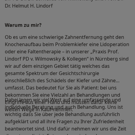
Dr. Helmut H. Lindorf
Warum zu mir?
Ob es um eine schwierige Zahnentfernung geht den
Knochenaufbau beim Problemkiefer eine Lidoperation
oder eine Faltentherapie – in unserer „Praxis Prof.
Lindorf PD v. Wilmowsky & Kollegen“ in Nürnberg sind
wir auf dem einzigen Gebiet tätig welches das
gesamte Spektrum der Gesichtschirurgie
einschließlich des Schädels der Kiefer und Zähne
umfasst. Das bedeutet für Sie als Patient: bei uns
bekommen Sie eine Vielzahl an Behandlungen und
Dabei legen wir viel Wert auf eine umfassende und
Eingriffe aus einer Hand und müssen dafür keine
individuelle Beratung und auch Behandlung. Uns ist
weiten Wege in Kauf nehmen.
wichtig dass Sie über jede Behandlung ausführlich
aufgeklärt und all ihre Fragen zu Ihrer Zufriedenheit
beantwortet sind. Und dafür nehmen wir uns die Zeit