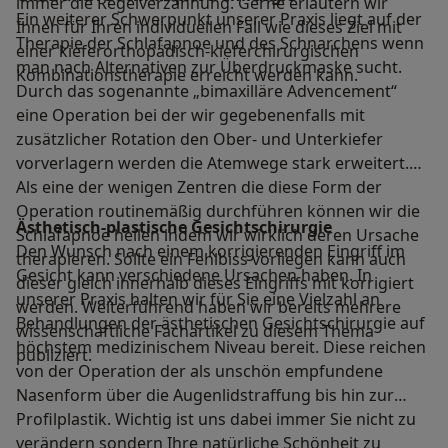
immer die Regelverzahnung. Gerne erläutern wir
Ein weiterer Schwerpunkt unserer Praxis liegt auf der
Ihnen für Ihren individuellen Fall wie dieses Ziel mit
Therapie der Schlafapnoe und des Schnarchens wenn
einer kieferorthopädisch-kieferchirurgischen
man nach Alternativen zur Überdruckmaske sucht.
Kombinationstherapie erreicht werden kann.
Durch das sogenannte „bimaxilläre Advencement“
eine Operation bei der wir gegebenenfalls mit
zusätzlicher Rotation den Ober- und Unterkiefer
vorverlagern werden die Atemwege stark erweitert.
Als eine der wenigen Zentren die diese Form der
Operation routinemäßig durchführen können wir die
Ästhetisch-plastische Gesichtschirurgie
Schlafapnoe heilen indem wir wirklich deren Ursache
Den Wunsch nach einem korrigierenden Eingriff im
therapieren. Sollte ein Fehlbiss vorliegen kann auch
Gesicht kann verschiedene Ursachen haben. In
dieser gleich innerhalb dieses Eingriffs mit korrigiert
unserer Praxis halten wir für Sie eine Vielzahl an
werden. Weiterführend haben wir bereits mehrere
Behandlungen der ästhetischen Gesichtschirurgie auf
wissenschaftliche Fachartikel zu diesem Thema
höchstem medizinischem Niveau bereit. Diese reichen
publiziert.
von der Operation der als unschön empfundene
Nasenform über die Augenlidstraffung bis hin zur
Profilplastik. Wichtig ist uns dabei immer Sie nicht zu
verändern sondern Ihre natürliche Schönheit zu