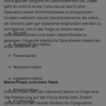
chirurgischer Eingriffe im Gesichtsbereich an. Dabei
geht es nicht in erster Linie darum durch eine
Operation einem Schönheitsideal zu entsprechen.
Sondern vielmehr darum Gesichtsbereiche die selbst
als störend oder gar belastend empfunden werden zu
korrigieren. Um in der Folge zu einem neuen
Stirnlift
Selbstbewusstsein und mehr Lebensfreude zu
gelangen. Folgende plastische Operationen bieten wir
Augen(Lid-)korrektur
unter anderem an:
Tränensäcke
Nasenkorrektur
Lippenkorrektur
Meine Praxis und mein Team
Kinnkorrektur
Unsere Praxis hält seit mehreren Jahren in Folge eine
Top-Platzierung auf der Focus-Ärzte-Liste. Zudem
Profilplastik
zählen wir zu den besten Kliniken für Dysgnathie-