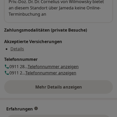
Verfügbarkeit
Priv.-Doz. Dr. Dr. Cornelius von Wilmowsky bietet
Experte der Implantologie (DGOI)
an diesem Standort über Jameda keine Online-
Terminbuchung an
Internationalteam for Implantology ITI (Sektion
Deutschland)
Zahlungsmodalitäten (private Besuche)
„Die führenden Medizinforscher – Who’s who der
Akzeptierte Versicherungen
deutschen Medizin“ herausgegeben von
Details
Siegfried Lehrl Universität Erlangen – Nürnberg
Telefonnummer
"Kürschners Deutscher Gelehrten-Kalender"
0911 28...
Telefonnummer anzeigen
K.G.Saur - Verlag München
0911 2...
Telefonnummer anzeigen
"Wer ist wer?" Schmidt-Römhild - Verlag Lübeck
Mehr Details anzeigen
über die Adresse
"Who´s who" Intercontinental Book and
Publishing - Berlin - Montreal - Singapore - Vienn
Erfahrungen
Liste der besten Implantologen Deutschland -