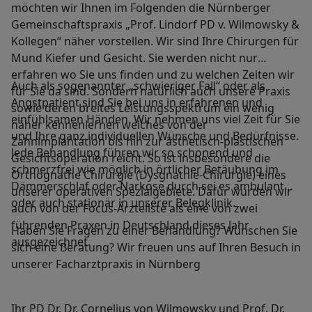
möchten wir Ihnen im Folgenden die Nürnberger
Gemeinschaftspraxis „Prof. Lindorf PD v. Wilmowsky &
Kollegen“ näher vorstellen. Wir sind Ihre Chirurgen für
Mund Kiefer und Gesicht. Sie werden nicht nur
erfahren wo Sie uns finden und zu welchen Zeiten wir
Auch als sogenannter „schwieriger Fall“ oder als
für Sie da sind. Sondern natürlich auch unsere Praxis
Angstpatient sind Sie bei uns in erfahrenen und
sowie deren breites Leistungsspektrum ein wenig
einfühlsamen Händen. Wir nehmen uns viel Zeit für Sie
näher kennenlernen welches von der
und Ihre ganz individuellen Wünsche und Bedürfnisse.
Zahnimplantation bis hin zur ästhetisch-plastischen
Jede Behandlung führen wir so schonend und
Gesichtsoperation reicht. So ist insbesondere die
schmerzfrei wie möglich in örtlicher Betäubung im
Orthognathe Chirurgie (Dysgnathie-Chirurgie) eines
Dämmerschlaf oder Narkose durch sei es ambulant
unserer operativen Spezialgebiete. Dafür wurden wir
oder auch stationär in unserer Belegklinik.
auch von der Focus-Ärzteliste als eine von zwei
führenden Praxen in Deutschland dieses Jahr
Haben Sie Fragen zu einer Behandlung? Wünschen Sie
ausgezeichnet.
sich eine Beratung? Wir freuen uns auf Ihren Besuch in
unserer Facharztpraxis in Nürnberg
Ihr PD Dr. Dr. Cornelius von Wilmowsky und Prof. Dr.