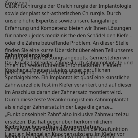
erreichen.
Gesichtschirurgie der Oralchirurgie der Implantologie
sowie der plastisch-ästhetischen Chirurgie. Durch
unsere hohe Expertise sowie unsere langjährige
Erfahrung und Kompetenz bieten wir Ihnen Lösungen
für nahezu jedes medizinische den Schädel den Kiefer
oder die Zähne betreffende Problem. An dieser Stelle
finden Sie eine kurze Übersicht über einen Teil unseres
Zahnimplantologie
umfangreichen Leistungsangebots. Gerne stehen wir
Der Ersatz fehlender Zähne durch Zahnimplantate und
Ihnen für weiterführende Informationen in einem
Knochenaufbauten ist eins unser beruflichen
persönlichen Gespräch zur Verfügung.
Spezialgebiete. Ein Implantat ist quasi eine künstliche
Zahnwurzel die fest im Kiefer verankert und auf dieser
im Anschluss daran der Zahnersatz montiert wird.
Durch diese feste Verankerung ist ein Zahnimplantat
als einziger Zahnersatz in der Lage die ganze
„Funktionseinheit Zahn“ also inklusive Zahnwurzel zu
ersetzen. Das hat gegenüber herkömmlichem
Kieferknochenaufbau / Augmentation
Zahnersatz den Vorteil dass so auch die Kaufunktion
Liegt ein Mangel an Knochensubstanz im Kiefer vor
wieder optimal hergestellt werden kann. Gerne