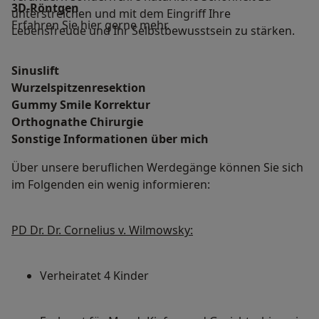
3D-Röntgen
unterstreichen und mit dem Eingriff Ihre
Erfahren Sie hier gerne mehr.
Lebensfreude und Ihr Selbstbewusstsein zu stärken.
Sinuslift
Wurzelspitzenresektion
Gummy Smile Korrektur
Orthognathe Chirurgie
Sonstige Informationen über mich
Über unsere beruflichen Werdegänge können Sie sich
im Folgenden ein wenig informieren:
PD Dr. Dr. Cornelius v. Wilmowsky:
Verheiratet 4 Kinder