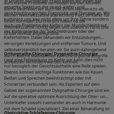
In unserer Nürnberger Praxis bieten wir Ihnen das
auftretende Probleme vermieden werden können.
gesamte Spektrum der mund- kiefer- und
Gerne beurteilen wir auch bei Ihrem Nachwuchs ob
gesichtschirurgischen Diagnostik und Therapie an. Wir
dessen Weisheitszähne ausreichend Platz im Kiefer für
kümmern uns also nicht allein um Ihre Zähne sondern
einen normalen Durchbruch haben ob die
auch um Probleme des Kiefers der Mundschleimhaut
Weisheitszähne richtig liegen und sowohl in Form und
der Kiefergelenke der Speicheldrüsen oder der
Größe normal angelegt sind.
Kieferhöhlen. Dabei behandeln wir Entzündungen
versorgen Verletzungen und entfernen Tumore. Und
selbstverständlich beraten wir Sie auch dahingehend
Orthognathe Chirurgie/ Dysgnathie-Chirurgie
durch welche Maßnahmen zahnchirurgische Eingriffe
Liegt eine Fehlstellung im Kiefer vor kann dies nicht
am besten verhindert werden können.
nur bezüglich der Gesichtsästhetik eine Rolle spielen.
Ebenso können wichtige Funktionen wie das Kauen
Beißen und Sprechen beeinträchtigt oder mit
Schmerzen verbunden sein. Als Experten auf dem
Gebiet der sogenannten Dysgnathie-Chirurgie sind wir
auf die operative optimale Ausrichtung der Ober- und
Unterkiefer sowohl zueinander als auch in Harmonie
mit dem Schädel spezialisiert. Ziel einer Behandlung ist
Obstruktive Schlafapnoe-Chirurgie