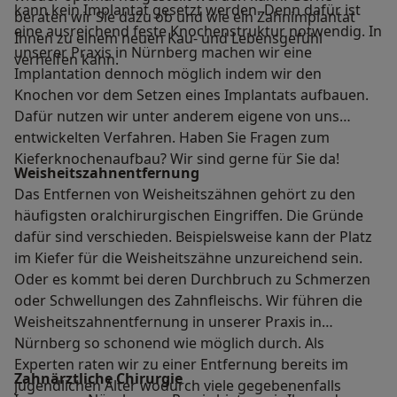
kann kein Implantat gesetzt werden. Denn dafür ist
beraten wir Sie dazu ob und wie ein Zahnimplantat
eine ausreichend feste Knochenstruktur notwendig. In
Ihnen zu einem neuen Kau- und Lebensgefühl
unserer Praxis in Nürnberg machen wir eine
verhelfen kann.
Implantation dennoch möglich indem wir den
Knochen vor dem Setzen eines Implantats aufbauen.
Dafür nutzen wir unter anderem eigene von uns
entwickelten Verfahren. Haben Sie Fragen zum
Kieferknochenaufbau? Wir sind gerne für Sie da!
Weisheitszahnentfernung
Das Entfernen von Weisheitszähnen gehört zu den
häufigsten oralchirurgischen Eingriffen. Die Gründe
dafür sind verschieden. Beispielsweise kann der Platz
im Kiefer für die Weisheitszähne unzureichend sein.
Oder es kommt bei deren Durchbruch zu Schmerzen
oder Schwellungen des Zahnfleischs. Wir führen die
Weisheitszahnentfernung in unserer Praxis in
Nürnberg so schonend wie möglich durch. Als
Experten raten wir zu einer Entfernung bereits im
Zahnärztliche Chirurgie
jugendlichen Alter wodurch viele gegebenenfalls