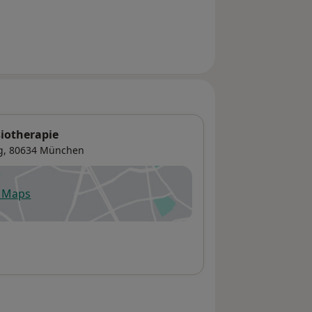
iotherapie
g
, 80634
München
e Maps
fnet in einer neuen Registerkarte