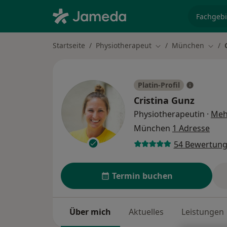
Fachgebi
Startseite
Physiotherapeut
München
Stadt ändern
Stadt
Platin-Profil
Cristina Gunz
Physiotherapeutin
·
Meh
München
1 Adresse
54 Bewertun
Termin buchen
Über mich
Aktuelles
Leistungen