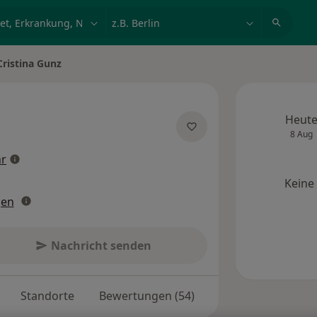
et, Erkrankung, Name
z.B. Berlin
Cristina Gunz
 ändern
Heut
8 Aug
über Spezialisierungen
r
Keine
gen
Nachricht senden
Standorte
Bewertungen (54)