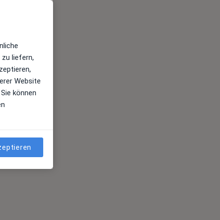
nliche
zu liefern,
zeptieren,
erer Website
 Sie können
en
zeptieren