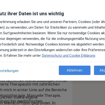
tz ihrer Daten ist uns wichtig
Zustimmung erlauben Sie uns und unseren Partnern, Cookies (oder äh
en) zu verwenden, um Daten für Statistiken zu sammeln und Inhalte 
ren Surfgewohnheiten basieren. Wenn Sie nur notwendige Cookies ak
 nur diejenigen verwenden, die für die ordnungsgemäße Nutzung uns
erforderlich sind. Notwendige Cookies können nie abgelehnt werden.
mmung jederzeit in den Einstellungen widerrufen oder Ihre Präferenz
en bewusst, dass Sport, Bewegung und
en. Erfahren Sie mehr unter
Datenschutz und Cookie Erklärung
nschen eine enorme Faszination für
ruf der Physiotherapeutin zu erlernen.
 staatlich geprüften
Ablehnen
Ak
nstellungen
ieser Zeit beruflich tätig und habe
und fachlichen Weiterbildungen immer
izierte Therapeutin mit zahlreichen
 mich in erster Linie auf die Bereiche
hysiotherapie, Manuelle Therapie,
München meine eigene
itung bei medizinischen
en MonacoPhysio gegründet. In