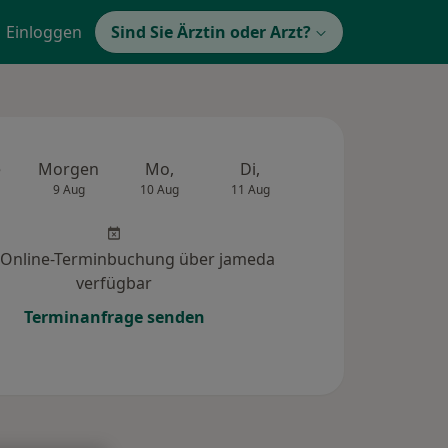
Einloggen
Sind Sie Ärztin oder Arzt?
e
Morgen
Mo,
Di,
Mi,
Do,
9 Aug
10 Aug
11 Aug
12 Aug
13 Au
 Online-Terminbuchung über jameda
verfügbar
Terminanfrage senden