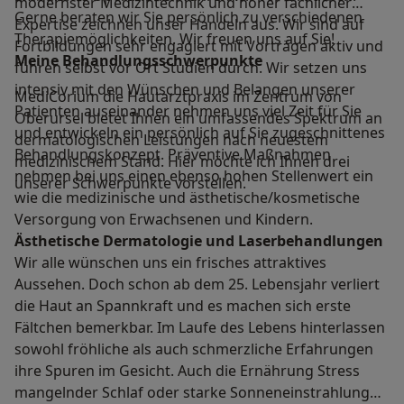
modernster Medizintechnik und hoher fachlicher
Gerne beraten wir Sie persönlich zu verschiedenen
Expertise zeichnen unser Handeln aus. Wir sind auf
Therapiemöglichkeiten. Wir freuen uns auf Sie!
Fortbildungen sehr engagiert mit Vorträgen aktiv und
Meine Behandlungs­schwerpunkte
führen selbst vor Ort Studien durch. Wir setzen uns
intensiv mit den Wünschen und Belangen unserer
MediCorium die Hautarztpraxis im Zentrum von
Patienten auseinander nehmen uns viel Zeit für Sie
Oberursel bietet Ihnen ein umfassendes Spektrum an
und entwickeln ein persönlich auf Sie zugeschnittenes
dermatologischen Leistungen nach neuestem
Behandlungskonzept. Präventive Maßnahmen
medizinischem Stand. Hier möchte ich Ihnen drei
nehmen bei uns einen ebenso hohen Stellenwert ein
unserer Schwerpunkte vorstellen.
wie die medizinische und ästhetische/kosmetische
Versorgung von Erwachsenen und Kindern.
Ästhetische Dermatologie und Laserbehandlungen
Wir alle wünschen uns ein frisches attraktives
Aussehen. Doch schon ab dem 25. Lebensjahr verliert
die Haut an Spannkraft und es machen sich erste
Fältchen bemerkbar. Im Laufe des Lebens hinterlassen
sowohl fröhliche als auch schmerzliche Erfahrungen
ihre Spuren im Gesicht. Auch die Ernährung Stress
mangelnder Schlaf oder starke Sonneneinstrahlung