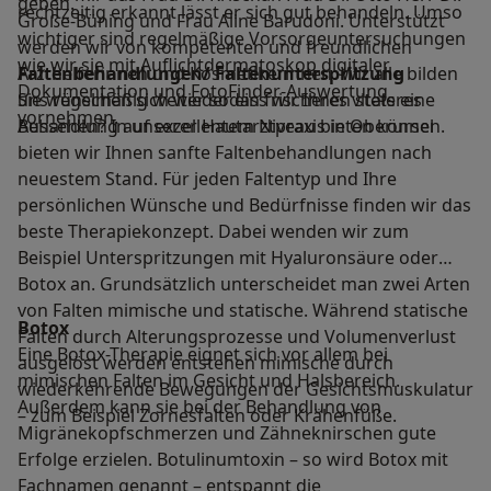
geben.
rechtzeitig erkannt lässt er sich gut behandeln. Umso
Große-Büning und Frau Aline Barudoni. Unterstützt
wichtiger sind regelmäßige Vorsorgeuntersuchungen
werden wir von kompetenten und freundlichen
wie wir sie mit Auflichtdermatoskop digitaler
Arzthelferinnen und Kosmetikerinnen. Wir alle bilden
Faltenbehandlungen/ Faltenunterspritzung
Dokumentation und FotoFinder-Auswertung
uns regelmäßig weiter sodass wir Ihnen stets eine
Sie wünschen sich wieder ein frischeres vitaleres
vornehmen.
Behandlung auf exzellentem Niveau bieten können.
Aussehen? In unserer Hautarztpraxis in Oberursel
bieten wir Ihnen sanfte Faltenbehandlungen nach
neuestem Stand. Für jeden Faltentyp und Ihre
persönlichen Wünsche und Bedürfnisse finden wir das
beste Therapiekonzept. Dabei wenden wir zum
Beispiel Unterspritzungen mit Hyaluronsäure oder
Botox an. Grundsätzlich unterscheidet man zwei Arten
von Falten mimische und statische. Während statische
Botox
Falten durch Alterungsprozesse und Volumenverlust
Eine Botox-Therapie eignet sich vor allem bei
ausgelöst werden entstehen mimische durch
mimischen Falten im Gesicht und Halsbereich.
wiederkehrende Bewegungen der Gesichtsmuskulatur
Außerdem kann sie bei der Behandlung von
– zum Beispiel Zornesfalten oder Krähenfüße.
Migränekopfschmerzen und Zähneknirschen gute
Erfolge erzielen. Botulinumtoxin – so wird Botox mit
Fachnamen genannt – entspannt die