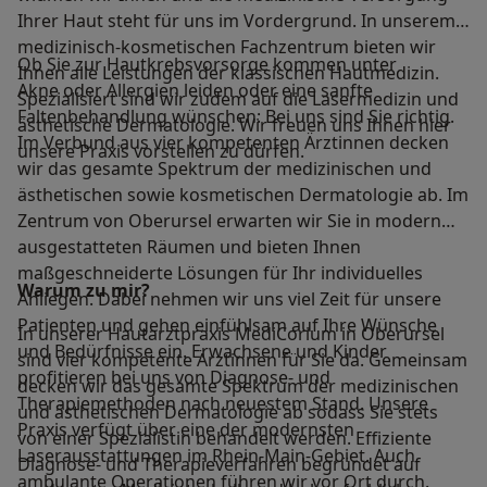
Ihrer Haut steht für uns im Vordergrund. In unserem
medizinisch-kosmetischen Fachzentrum bieten wir
Ob Sie zur Hautkrebsvorsorge kommen unter
Ihnen alle Leistungen der klassischen Hautmedizin.
Akne oder Allergien leiden oder eine sanfte
Spezialisiert sind wir zudem auf die Lasermedizin und
Faltenbehandlung wünschen: Bei uns sind Sie richtig.
ästhetische Dermatologie. Wir freuen uns Ihnen hier
Im Verbund aus vier kompetenten Ärztinnen decken
unsere Praxis vorstellen zu dürfen.
wir das gesamte Spektrum der medizinischen und
ästhetischen sowie kosmetischen Dermatologie ab. Im
Zentrum von Oberursel erwarten wir Sie in modern
ausgestatteten Räumen und bieten Ihnen
maßgeschneiderte Lösungen für Ihr individuelles
Warum zu mir?
Anliegen. Dabei nehmen wir uns viel Zeit für unsere
Patienten und gehen einfühlsam auf Ihre Wünsche
In unserer Hautarztpraxis MediCorium in Oberursel
und Bedürfnisse ein. Erwachsene und Kinder
sind vier kompetente Ärztinnen für Sie da. Gemeinsam
profitieren bei uns von Diagnose- und
decken wir das gesamte Spektrum der medizinischen
Therapiemethoden nach neuestem Stand. Unsere
und ästhetischen Dermatologie ab sodass Sie stets
Praxis verfügt über eine der modernsten
von einer Spezialistin behandelt werden. Effiziente
Laserausstattungen im Rhein-Main-Gebiet. Auch
Diagnose- und Therapieverfahren begründet auf
ambulante Operationen führen wir vor Ort durch.