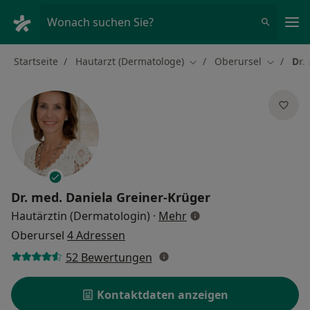
Ha
Wonach suchen Sie?
Startseite
Hautarzt (Dermatologe)
Oberursel
Dr.
Stadt ändern
Stadt än
Dr. med.
Daniela Greiner-Krüger
über Spezialisierungen
Hautärztin (Dermatologin)
·
Mehr
Oberursel
4 Adressen
52 Bewertungen
Kontaktdaten anzeigen