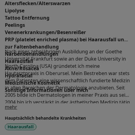
Altersflecken/Alterswarzen
Lipolyse
Tattoo Entfernung
Peelings
Venenerkrankungen/Besenreißer
PRP (platelet enriched plasma) bei Haarausfall und
zur Faltenbehandlung
Nach einer zehnjährigen Ausbildung an der Goethe
Narbenbehandlungen
Universität Frankfurt sowie an der Duke University in
Haarausfall
North Carolina (USA) gründetet ich meine
Akne/Rosacea
Hautarztpraxis in Oberursel. Mein Bestreben war stets
Hydrafacial
dem Patienten eine wissenschaftlich fundierte Medizin
Medizinische Kosmetik
in allen Bereichen der Dermatologie anzubieten. Seit
Sonstige Informationen über mich
2005 bilde ich Dermatologen in meiner Praxis aus seit
2004 bin ich verstärkt in der ästhetischen Medizin tätig
Über mich
mehr
und wurde auf Grund meiner Fachkenntnisse und
Expertise in diesem Bereich zum Local Amassador
Hauptsächlich behandelte Krankheiten
(LCA) der Firma Allergan ernannt. Durch
Haarausfall
Trainingsseminare für Ärzte Fachvorträge auf