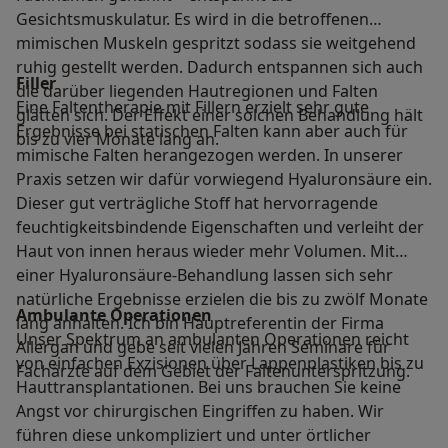
Gesichtsmuskulatur. Es wird in die betroffenen
mimischen Muskeln gespritzt sodass sie weitgehend
ruhig gestellt werden. Dadurch entspannen sich auch
Filler
die darüber liegenden Hautregionen und Falten
Eine Faltentherapie mit Fillern erzielt sehr gute
glätten sich. Der Effekt einer solchen Behandlung hält
Ergebnisse bei statischen Falten kann aber auch für
bis zu vier Monate lang an.
mimische Falten herangezogen werden. In unserer
Praxis setzen wir dafür vorwiegend Hyaluronsäure ein.
Dieser gut verträgliche Stoff hat hervorragende
feuchtigkeitsbindende Eigenschaften und verleiht der
Haut von innen heraus wieder mehr Volumen. Mit
einer Hyaluronsäure-Behandlung lassen sich sehr
natürliche Ergebnisse erzielen die bis zu zwölf Monate
Ambulante Operationen
lang anhalten. Ich bin Hauptreferentin der Firma
Unser Spektrum an ambulanten Operationen reicht
Allergan und gebe seit vielen Jahren Seminare für
von einfachen Exzisionen über Lappenplastiken bis zu
Fachärzte auf dem Gebiet der Faltenunterspritzung.
Hauttransplantationen. Bei uns brauchen Sie keine
Angst vor chirurgischen Eingriffen zu haben. Wir
führen diese unkompliziert und unter örtlicher