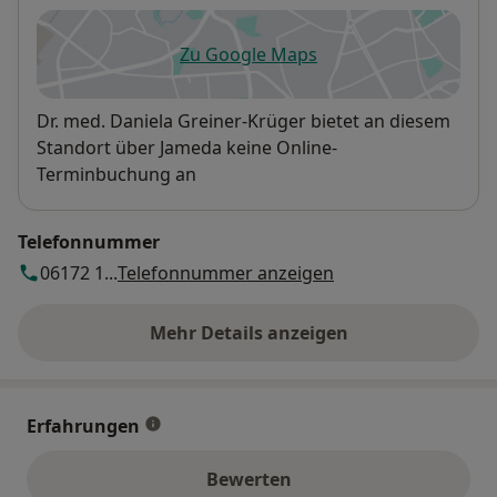
Zu Google Maps
öffnet in einer neuen Registe
Verfügbarkeit
Dr. med. Daniela Greiner-Krüger bietet an diesem
Standort über Jameda keine Online-
Terminbuchung an
Telefonnummer
06172 1...
Telefonnummer anzeigen
Mehr Details anzeigen
über die Adresse
Erfahrungen
Bewerten