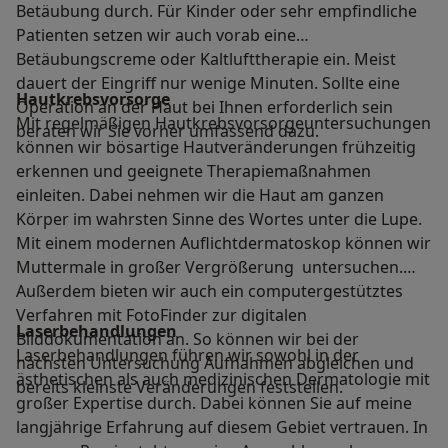
Betäubung durch. Für Kinder oder sehr empfindliche
Patienten setzen wir auch vorab eine
Betäubungscreme oder Kaltlufttherapie ein. Meist
dauert der Eingriff nur wenige Minuten. Sollte eine
Hautkrebsvorsorge
Operation an der Haut bei Ihnen erforderlich sein
Mit regelmäßigen Hautkrebsvorsorgeuntersuchungen
beraten wir Sie vorher umfassend dazu.
können wir bösartige Hautveränderungen frühzeitig
erkennen und geeignete Therapiemaßnahmen
einleiten. Dabei nehmen wir die Haut am ganzen
Körper im wahrsten Sinne des Wortes unter die Lupe.
Mit einem modernen Auflichtdermatoskop können wir
Muttermale in großer Vergrößerung untersuchen.
Außerdem bieten wir auch ein computergestütztes
Verfahren mit FotoFinder zur digitalen
Laserbehandlungen
Bilddokumentation an. So können wir bei der
Laserbehandlungen führen wir sowohl in der
nächsten Untersuchung Aufnahmen abgleichen und
ästhetischen als auch medizinischen Dermatologie mit
bereits kleinste Veränderungen feststellen.
großer Expertise durch. Dabei können Sie auf meine
langjährige Erfahrung auf diesem Gebiet vertrauen. In