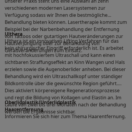
unserer Praxis steht uns eine Auswahl an zehn
verschiedenen modernen Lasersystemen zur
Verfügung sodass wir Ihnen die bestmögliche
Behandlung bieten können. Lasertherapie kommt zum
Beispiel bei der Narbenbehandlung der Entfernung
Ulthera
von Tattoos oder gutartigen Hautveränderungen zur
Ulthera ist ein innovatives Lifting Verfahren für das
Hautverjüngung oder zur Behandlung von
kein chirurgischer Eingriff erforderlich ist. Es arbeitet
Gefäßveränderungen zum Einsatz.
mit hochfokussiertem Ultraschall und kann einen
sichtbaren Straffungseffekt an Kinn Wangen und Hals
erzielen sowie die Augenoberlider anheben. Bei dieser
Behandlung wird ein Ultraschallkopf unter ständiger
Bildkontrolle über die gewünschte Region geführt.
Dies aktiviert körpereigene Regenerationsprozesse
und regt die Bildung von Kollagen und Elastin an. Im
Oberlidplastik/Unterlidplastik
Laufe von zwei bis drei Monaten nach der Behandlung
Haarentfernung
werden die Ergebnisse sichtbar.
Informieren Sie sich hier zum Thema Haarentfernung.