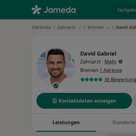
Fachgebi
Startseite
Zahnarzt
Bremen
David Gab
Stadt ändern
Stadt ändern
David Gabriel
über Spe
Zahnarzt
·
Mehr
Bremen
1 Adresse
36 Bewertun
Kontaktdaten anzeigen
Leistungen
Standorte