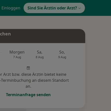
Einloggen
Sind Sie Ärztin oder Arzt?
uchen
e
Morgen
Sa,
So,
Mo,
Di,
7 Aug
8 Aug
9 Aug
10 Aug
11 Au
r Arzt bzw. diese Ärztin bietet keine
e-Terminbuchung an diesem Standort
an.
Terminanfrage senden