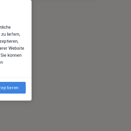
nliche
zu liefern,
zeptieren,
erer Website
 Sie können
en
zeptieren