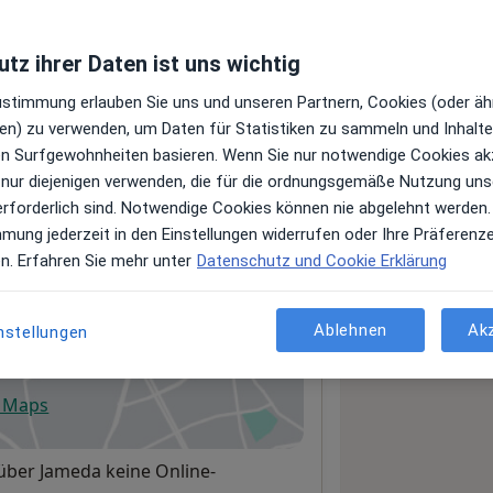
tz ihrer Daten ist uns wichtig
Leistungen und Kosten
Zustimmung erlauben Sie uns und unseren Partnern, Cookies (oder äh
e Informationen über Leistungen
en) zu verwenden, um Daten für Statistiken zu sammeln und Inhalte 
ügt.
ren Surfgewohnheiten basieren. Wenn Sie nur notwendige Cookies ak
 nur diejenigen verwenden, die für die ordnungsgemäße Nutzung uns
erforderlich sind. Notwendige Cookies können nie abgelehnt werden.
mmung jederzeit in den Einstellungen widerrufen oder Ihre Präferenz
en. Erfahren Sie mehr unter
Datenschutz und Cookie Erklärung
Ablehnen
Ak
nstellungen
remen
e Maps
fnet in einer neuen Registerkarte
 über Jameda keine Online-