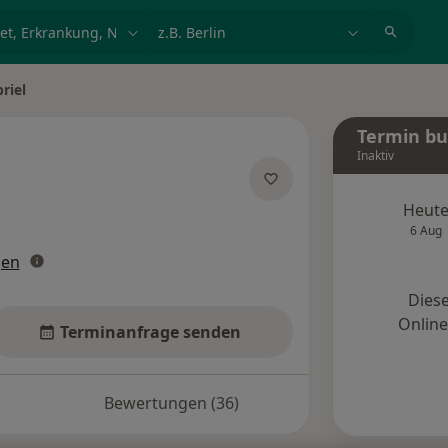
et, Erkrankung, Name
z.B. Berlin
riel
Termin b
Inaktiv
zialisierungen
Heut
6 Aug
gen
Diese
Onlin
Terminanfrage senden
Bewertungen (36)