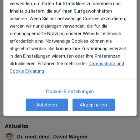
Durch eine Restauration kann auch hier eine deutliche
Konsultationsformate
verwenden, um Daten für Statistiken zu sammeln und
Verbesserung der Funktion und Ästhetik erzielt
Persönlich
Standorte anzeigen (1)
Inhalte zu liefern, die auf Ihren Surfgewohnheiten
werden. Mit den sogenannten „Non-Prep Veneers“ ist
basieren. Wenn Sie nur notwendige Cookies akzeptieren,
Fotos und Videos
es möglich Farb- und Formveränderung zu realisieren
werden wir nur diejenigen verwenden, die für die
ohne die Zähne zu präparieren. Die eigene Zahn wird
ordnungsgemäße Nutzung unserer Website technisch
dabei nicht beschliffen bzw. angegriffen. Die
erforderlich sind. Notwendige Cookies können nie
Behandlung mit Non-Prep-Veneers ist schmerzfrei und
abgelehnt werden. Sie können Ihre Zustimmung jederzeit
die eigenen Zahnstrukturen werden geschont. Das
in den Einstellungen widerrufen oder Ihre Präferenzen
Aufhellen (Bleaching) einzelner verfärbter Zähne (z.B.
aktualisieren. Erfahren Sie mehr unter
Datenschutz und
nach Wurzelkanalbehandlung) oder das Bleichen
Cookie Erklärung
gesunder Zähne gehört ebenfalls zu unserem
Galerie ansehen (5)
Behandlungsspektrum.
Cookie-Einstellungen
Mikroskopgestützte Endodontologie
Mehr Details anzeigen
Ablehnen
Akzeptieren
über Erfahrungen
Unter Endodontie versteht man den Teilbereich der
Zahnheilkunde, welcher sich mit der Behandlung des
Aktuelles
erkrankten Zahnnervs und der angrenzenden Gewebe
Dr. med. dent. David Wagner
beschäftigt. Allgemein wir dies als