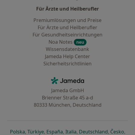
Für Ärzte und Heilberufler
Premiumlösungen und Preise
Für Ärzte und Heilberufler
Für Gesundheitseinrichtungen
Noa Notes
neu
Wissensdatenbank
Jameda Help Center
Sicherheitsrichtlinien
Kontakt
Jameda - Startseite
Jameda GmbH
Brienner Straße 45 a-d
80333 München, Deutschland
öffnet in einer neuen Registerkarte
öffnet in einer neuen Registerkarte
öffnet in einer neuen Registerk
öffnet in einer neuen Reg
öffnet in ei
öffn
Polska
,
Türkiye
,
España
,
Italia
,
Deutschland
,
Česko
,