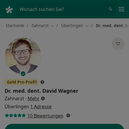
Ha
Wonach suchen Sie?
Startseite
Zahnarzt
Überlingen
Dr. med. dent. 
Stadt ändern
Stadt ändern
Gold Pro-Profil
Dr. med. dent.
David Wagner
über Spezialisierungen
Zahnarzt
·
Mehr
Überlingen
1 Adresse
10 Bewertungen