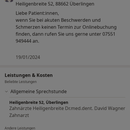
Heiligenbreite 52, 88662 Überlingen
“Wurzelbehandlung” bezeichnet. Im Inneren eines
Zahnes befindet sich in einem feinen weit verzweigten
Liebe Patient:innen,
Kanalsystem ein Geflecht aus Blut- und Lymphgefäßen
wenn Sie bei akuten Beschwerden und
sowie Nervenfasern. Dieses Gewebe kann sich durch
Schmerzen keinen Termin zur Onlinebuchung
Kariesbakterien aber auch durch Unfälle,
finden, dann rufen Sie uns gerne unter 07551
zahnmedizinische oder kieferorthopädische
949444 an.
Behandlungen entzünden. Ist der Nerv entzündet,
kann dies sehr schmerzhaft sein. In manchen Fällen
19/01/2024
kann diese Entzündung aber auch ohne Symptome
voranschreiten. Bei einer Wurzelkanalbehandlung
wird das Kanalsystem möglichst vollständig von
Leistungen & Kosten
infiziertem Gewebe und Bakterien gereinigt und
Beliebte Leistungen
anschließend wieder so dicht verschlossen, dass keine
Allgemeine Sprechstunde
neuen Bakterien eindringen können. Sämtliche
Behandlungsschritte werden dabei unter einem
Heiligenbreite 52, Überlingen
Zahnärzte Heiligenbreite Dr.med.dent. David Wagner
Mikroskop durchgeführt. Damit sind Strukturen
Zahnarzt
erkennbar und behandelbar die sonst mit dem bloßen
Auge oder auch mit einer Lupenbrille nicht zu
Andere Leistungen