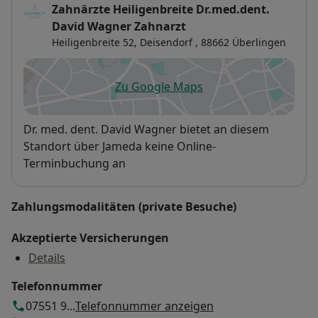
Zahnärzte Heiligenbreite Dr.med.dent.
David Wagner Zahnarzt
Heiligenbreite 52,
Deisendorf
, 88662
Überlingen
Zu Google Maps
öffnet in einer neuen Registe
Verfügbarkeit
Dr. med. dent. David Wagner bietet an diesem
Standort über Jameda keine Online-
Terminbuchung an
Zahlungsmodalitäten (private Besuche)
Akzeptierte Versicherungen
Details
Telefonnummer
07551 9...
Telefonnummer anzeigen