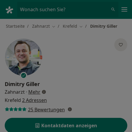
Ha
Wonach suchen Sie?
Startseite
Zahnarzt
Krefeld
Dimitry Giller
Stadt ändern
Stadt ändern
Dimitry Giller
über Spezialisierungen
Zahnarzt
·
Mehr
Krefeld
2 Adressen
25 Bewertungen
Kontaktdaten anzeigen