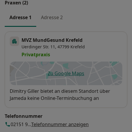
Praxen (2)
Adresse 1
Adresse 2
MVZ MundGesund Krefeld
Uerdinger Str. 11,
47799
Krefeld
Privatpraxis
Zu Google Maps
öffnet in einer neuen Registe
Verfügbarkeit
Dimitry Giller bietet an diesem Standort über
Jameda keine Online-Terminbuchung an
Telefonnummer
02151 9...
Telefonnummer anzeigen