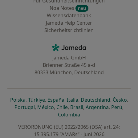
Für Gesundheitseinrichtungen
Noa Notes
neu
Wissensdatenbank
Jameda Help Center
Sicherheitsrichtlinien
Kontakt
Jameda - Startseite
Jameda GmbH
Brienner Straße 45 a-d
80333 München, Deutschland
öffnet in einer neuen Registerkarte
öffnet in einer neuen Registerkarte
öffnet in einer neuen Registerk
öffnet in einer neuen Reg
öffnet in ei
öffn
Polska
,
Türkiye
,
España
,
Italia
,
Deutschland
,
Česko
,
öffnet in einer neuen Registerkarte
öffnet in einer neuen Registerkarte
öffnet in einer neuen Register
öffnet in einer neuen R
öffnet in ei
öffnet
Portugal
,
México
,
Chile
,
Brasil
,
Argentina
,
Perú
,
öffnet in einer neuen Re
Colombia
VERORDNUNG (EU) 2022/2065 (DSA) art. 24:
15.395.179 “AMARs” - Juni 2026