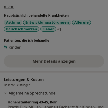
Über mich
mehr
Hauptsächlich behandelte Krankheiten
Asthma
Entwicklungsstörungen
Allergie
a11y_sr_more_diseases
Bauchschmerzen
Fieber
+1
Patienten, die ich behandle
Kinder
Mehr Details anzeigen
über Erfahrungen
Leistungen & Kosten
Beliebte Leistungen
Allgemeine Sprechstunde
Hohenstaufenring 43-45, Köln
Praxis Dirk Müller-Liebenau Facharzt für Kinder- und