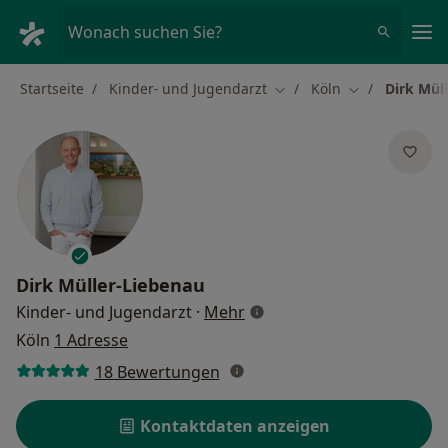
Ha
Wonach suchen Sie?
Startseite
Kinder- und Jugendarzt
Köln
Dirk Mül
Stadt ändern
Stadt ändern
Dirk Müller-Liebenau
über Spezialisierungen
Kinder- und Jugendarzt
·
Mehr
Köln
1 Adresse
18 Bewertungen
Kontaktdaten anzeigen