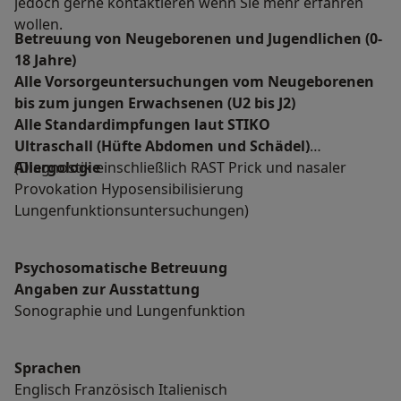
jedoch gerne kontaktieren wenn Sie mehr erfahren
wollen.
Betreuung von Neugeborenen und Jugendlichen (0-
18 Jahre)
Alle Vorsorgeuntersuchungen vom Neugeborenen
bis zum jungen Erwachsenen (U2 bis J2)
Alle Standardimpfungen laut STIKO
Ultraschall (Hüfte Abdomen und Schädel)
Allergologie
(Diagnostik einschließlich RAST Prick und nasaler
Provokation Hyposensibilisierung
Lungenfunktionsuntersuchungen)
Psychosomatische Betreuung
Angaben zur Ausstattung
Sonographie und Lungenfunktion
Sprachen
Englisch Französisch Italienisch