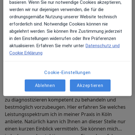
basieren. Wenn Sie nur notwendige Cookies akzeptieren,
werden wir nur diejenigen verwenden, die für die
Meine Behandlungs­schwerpunkte
ordnungsgemäße Nutzung unserer Website technisch
erforderlich sind. Notwendige Cookies können nie
Ich freue mich Ihnen nachfolgend die Fachgebiete
abgelehnt werden. Sie können Ihre Zustimmung jederzeit
aufzulisten auf die ich mich spezialisiert habe. Für
in den Einstellungen widerrufen oder Ihre Präferenzen
Rückfragen sind wir natürlich gerne persönlich oder
aktualisieren. Erfahren Sie mehr unter
Datenschutz und
telefonisch für Sie da.
Cookie Erklärung
Kinder- und Jugendmedizin
Cookie-Einstellungen
Mein weiteres Leistungs­spektrum
Der modernen Medizin stehen unterschiedlichste
Ablehnen
Akzeptieren
Verfahren zur Verfügung um Krankheiten frühzeitig
zu diagnostizieren kompetent zu behandeln und
bestmöglich vorzubeugen. Hier erfahren Sie welches
Leistungsspektrum ich in meiner Praxis in Köln
anbiete. Natürlich kann ich Ihnen an dieser Stelle nur
einen kurzen Einblick vermitteln. Sie können mich