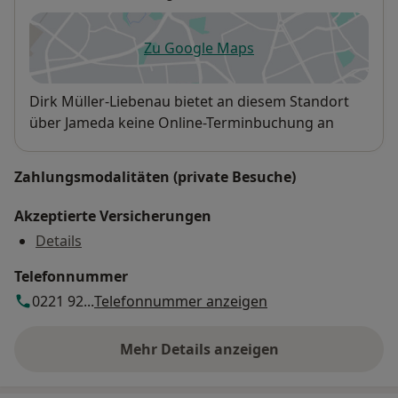
Zu Google Maps
öffnet in einer neuen Registe
Verfügbarkeit
Dirk Müller-Liebenau bietet an diesem Standort
über Jameda keine Online-Terminbuchung an
Zahlungsmodalitäten (private Besuche)
Akzeptierte Versicherungen
Details
Telefonnummer
0221 92...
Telefonnummer anzeigen
Mehr Details anzeigen
über die Adresse