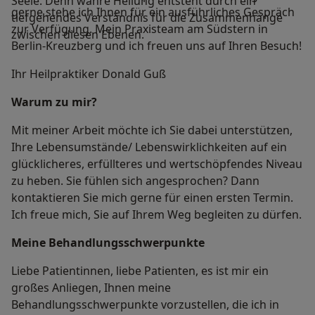
Seele. Denn wahre Heilung entsteht durch ein
gerne stehe ich Ihnen für ein ausführliches Gespräch
tiefgehendes Verständnis für die Zusammenhänge
zur Verfügung. Mein Praxisteam am Südstern in
zwischen diesen Ebenen.
Berlin-Kreuzberg und ich freuen uns auf Ihren Besuch!
Ihr Heilpraktiker Donald Guß
Warum zu mir?
Mit meiner Arbeit möchte ich Sie dabei unterstützen,
Ihre Lebensumstände/ Lebenswirklichkeiten auf ein
glücklicheres, erfüllteres und wertschöpfendes Niveau
zu heben. Sie fühlen sich angesprochen? Dann
kontaktieren Sie mich gerne für einen ersten Termin.
Ich freue mich, Sie auf Ihrem Weg begleiten zu dürfen.
Meine Behandlungs­schwerpunkte
Liebe Patientinnen, liebe Patienten, es ist mir ein
großes Anliegen, Ihnen meine
Behandlungsschwerpunkte vorzustellen, die ich in