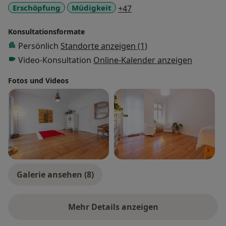
Naturheilpraxis mit den Schwerpunkten:
a11y_sr_more_diseases
Erschöpfung
Müdigkeit
+47
Psychotherapie, Homöopathie, Schamanismus,
Familienaufstellung. Außerhalb meiner Praxis bin ich
Konsultationsformate
Dozent und Prozessorientierter Coach für Klein-,
Persönlich
Standorte anzeigen (1)
Mittel- und Großkunden. So wie Trainer für Haka-Ha.
Video-Konsultation
Online-Kalender anzeigen
Fotos und Videos
Galerie ansehen (8)
Mehr Details anzeigen
über Erfahrungen