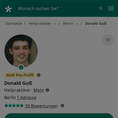
Ha
Wonach suchen Sie?
Startseite
Heilpraktiker
Berlin
Donald Guß
Stadt ändern
Stadt ändern
Gold Pro-Profil
Donald Guß
über Spezialisierungen
Heilpraktiker
·
Mehr
Berlin
1 Adresse
39 Bewertungen