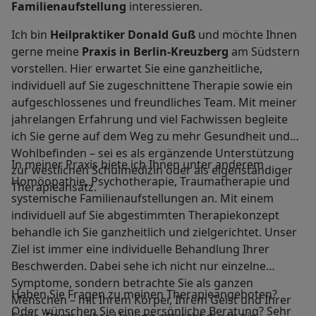
Familienaufstellung
interessieren.
Ich bin
Heilpraktiker Donald Guß
und möchte Ihnen
gerne meine
Praxis in Berlin-Kreuzberg
am Südstern
vorstellen. Hier erwartet Sie eine ganzheitliche,
individuell auf Sie zugeschnittene Therapie sowie ein
aufgeschlossenes und freundliches Team. Mit meiner
jahrelangen Erfahrung und viel Fachwissen begleite
ich Sie gerne auf dem Weg zu mehr Gesundheit und
Wohlbefinden – sei es als ergänzende Unterstützung
In meiner Praxis biete ich Ihnen unter anderem
zur westlichen Schulmedizin oder als eigenständiger
Homöopathie, Psychotherapie, Traumatherapie und
Therapieansatz.
systemische Familienaufstellungen an. Mit einem
individuell auf Sie abgestimmten Therapiekonzept
behandle ich Sie ganzheitlich und zielgerichtet. Unser
Ziel ist immer eine individuelle Behandlung Ihrer
Beschwerden. Dabei sehe ich nicht nur einzelne
Symptome, sondern betrachte Sie als ganzen
Haben Sie Fragen zu meinen Therapieangeboten?
Menschen – mit Ihrem Körper, Ihrem Geist und Ihrer
Oder wünschen Sie eine persönliche Beratung? Sehr