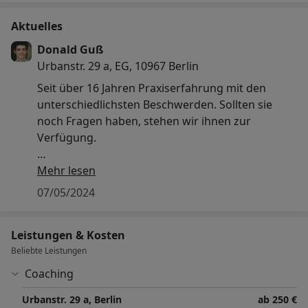
Aktuelles
Donald Guß
Urbanstr. 29 a, EG, 10967 Berlin
Seit über 16 Jahren Praxiserfahrung mit den
unterschiedlichsten Beschwerden. Sollten sie
noch Fragen haben, stehen wir ihnen zur
Verfügung.
Wenn sie noch Selbstzahler sind und die Kosten
Mehr lesen
zu 80–100 % erstattet bekommen möchten,
07/05/2024
sprechen sie uns gerne darauf an. Dies ist ein
kostenfreier Service.
Leistungen & Kosten
Beliebte Leistungen
Coaching
Urbanstr. 29 a, Berlin
ab 250 €