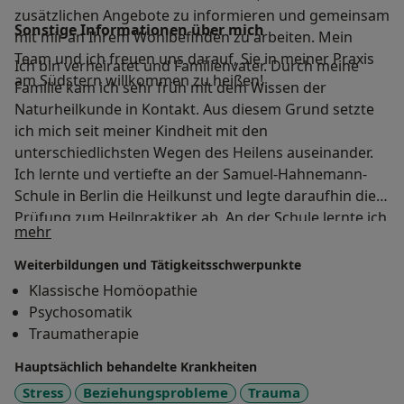
zusätzlichen Angebote zu informieren und gemeinsam
Sonstige Informationen über mich
mit mir an Ihrem Wohlbefinden zu arbeiten. Mein
Team und ich freuen uns darauf, Sie in meiner Praxis
Ich bin verheiratet und Familienvater. Durch meine
am Südstern willkommen zu heißen!
Familie kam ich sehr früh mit dem Wissen der
Naturheilkunde in Kontakt. Aus diesem Grund setzte
ich mich seit meiner Kindheit mit den
unterschiedlichsten Wegen des Heilens auseinander.
Ich lernte und vertiefte an der Samuel-Hahnemann-
Schule in Berlin die Heilkunst und legte daraufhin die
Prüfung zum Heilpraktiker ab. An der Schule lernte ich
Über mich
mehr
sechs Jahre Homöopathie und schamanische
Heilweisen. Ich lernte und erlebte zwei Jahre einen
Weiterbildungen und Tätigkeitsschwerpunkte
mich zutiefst verwandelnden Weg: Das Familienstellen
Klassische Homöopathie
nach Bärbel Prenzel-Hermansen. Später reiste ich
Psychosomatik
nach Nordamerika und kam in Kontakt mit den
Traumatherapie
dortigen Native Americans. Seither verbringe ich jedes
Hauptsächlich behandelte Krankheiten
Jahr bis zu drei Monate dort. Lebe und lerne von ihnen
den “Weg des Helfens”. Heute arbeite ich in meiner
Stress
Beziehungsprobleme
Trauma