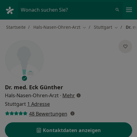
Ha
Wonach suchen Sie?
Startseite
Hals-Nasen-Ohren-Arzt
Stuttgart
Dr. m
Stadt ändern
Stadt ände
Dr. med.
Eck Günther
über Spezialisierungen
Hals-Nasen-Ohren-Arzt
·
Mehr
Stuttgart
1 Adresse
48 Bewertungen
Kontaktdaten anzeigen