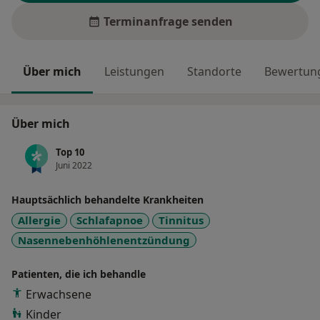
Terminanfrage senden
Über mich
Leistungen
Standorte
Bewertung
Über mich
Top 10
Juni 2022
Hauptsächlich behandelte Krankheiten
Allergie
Schlafapnoe
Tinnitus
Nasennebenhöhlenentzündung
Patienten, die ich behandle
Erwachsene
Kinder