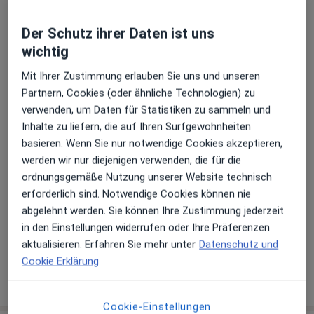
Der Schutz ihrer Daten ist uns
Zu Google Maps
öffnet in einer neuen Registe
wichtig
Mit Ihrer Zustimmung erlauben Sie uns und unseren
Verfügbarkeit
Dr. med. Eck Günther bietet an diesem Standort
Partnern, Cookies (oder ähnliche Technologien) zu
über Jameda keine Online-Terminbuchung an
verwenden, um Daten für Statistiken zu sammeln und
Inhalte zu liefern, die auf Ihren Surfgewohnheiten
Zahlungsmodalitäten (private Besuche)
basieren. Wenn Sie nur notwendige Cookies akzeptieren,
werden wir nur diejenigen verwenden, die für die
Akzeptierte Versicherungen
ordnungsgemäße Nutzung unserer Website technisch
Details
erforderlich sind. Notwendige Cookies können nie
abgelehnt werden. Sie können Ihre Zustimmung jederzeit
Telefonnummer
in den Einstellungen widerrufen oder Ihre Präferenzen
0711 2...
Telefonnummer anzeigen
aktualisieren. Erfahren Sie mehr unter
Datenschutz und
Cookie Erklärung
Mehr Details anzeigen
über die Adresse
Cookie-Einstellungen