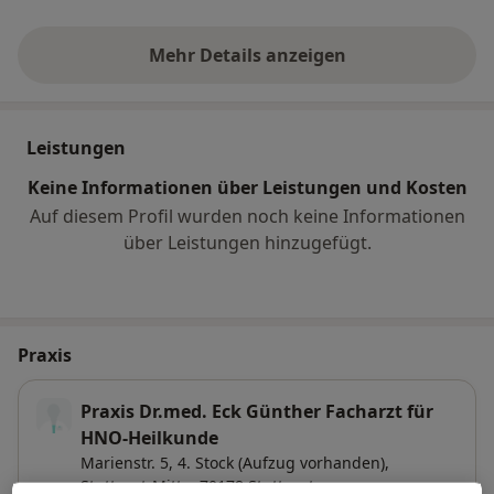
Mehr Details anzeigen
über Erfahrungen
Leistungen
Keine Informationen über Leistungen und Kosten
Auf diesem Profil wurden noch keine Informationen
über Leistungen hinzugefügt.
Praxis
Praxis Dr.med. Eck Günther Facharzt für
HNO-Heilkunde
Marienstr. 5,
4. Stock (Aufzug vorhanden),
Stuttgart-Mitte
, 70178
Stuttgart