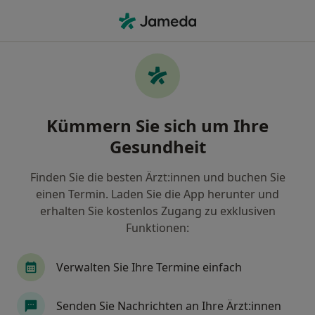
Ha
Endokrinologe & Diabetologe • Stockach, Baden-Württemberg
Filter & Sortierung
Zu Google Maps
Endokrinologe & Diabetologe in Stockach:
Kümmern Sie sich um Ihre
Termin buchen mit jameda
Gesundheit
Finden Sie Endokrinologen & Diabetologen in
Stockach und buchen Sie online ohne zusätzliche
Finden Sie die besten Ärzt:innen und buchen Sie
Kosten.
einen Termin. Laden Sie die App herunter und
Wie wir die Suchergebnisse sortieren
erhalten Sie kostenlos Zugang zu exklusiven
Funktionen:
Verwalten Sie Ihre Termine einfach
Senden Sie Nachrichten an Ihre Ärzt:innen