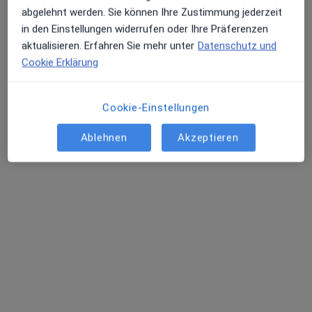
abgelehnt werden. Sie können Ihre Zustimmung jederzeit
in den Einstellungen widerrufen oder Ihre Präferenzen
aktualisieren. Erfahren Sie mehr unter
Datenschutz und
Cookie Erklärung
Petra Werkmeister
Cookie-Einstellungen
Endokrinologin & Diabetologin, Internistin,
Notfallmedizinerin
Ablehnen
Akzeptieren
11 Bewertungen
Bärenloh 7, Volkertshausen
•
Zu Google Maps
Dr. Malte Schreiber und Petra Werkmeister
Dieser Arzt bzw. diese Ärztin bietet keine Online-Terminbuchung an diesem Standort an.
Terminanfrage senden