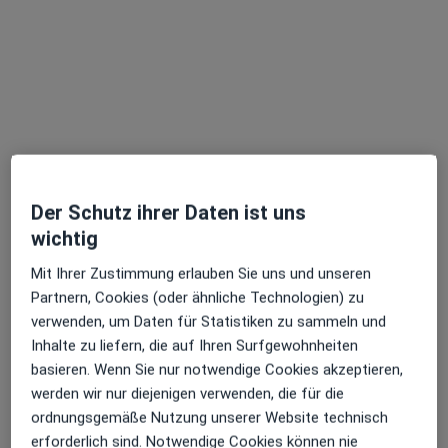
Mathias Herrmann
Endokrinologe & Diabetologe, Kinder- und Jugendarzt,
·
Mehr
Diabetologe
18 Bewertungen
Adresse 1
Adresse 2
Der Schutz ihrer Daten ist uns
wichtig
Virchowstr. 10, Singen
•
Zu Google Maps
Mit Ihrer Zustimmung erlauben Sie uns und unseren
Praxis Mathias Herrmann Facharzt für Kinder- und Jugendmedizin
Partnern, Cookies (oder ähnliche Technologien) zu
verwenden, um Daten für Statistiken zu sammeln und
Dieser Arzt bzw. diese Ärztin bietet keine Online-Terminbuchung an diesem Standort an.
Inhalte zu liefern, die auf Ihren Surfgewohnheiten
Terminanfrage senden
basieren. Wenn Sie nur notwendige Cookies akzeptieren,
werden wir nur diejenigen verwenden, die für die
ordnungsgemäße Nutzung unserer Website technisch
erforderlich sind. Notwendige Cookies können nie