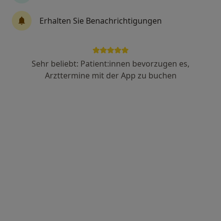
Erhalten Sie Benachrichtigungen
Dr. med. Wolf-Rüdiger Klare
Endokrinologe & Diabetologe, Internist, Diabetologe
Adresse 1
Adresse 2
Sehr beliebt: Patient:innen bevorzugen es,
Arzttermine mit der App zu buchen
Zu Google
Hausherrenstr. 12, Radolfzell am Bodensee
•
Maps
Hegau-Bodensee-Klinikum Abt. Diabetologie
Dieser Arzt bzw. diese Ärztin bietet keine Online-Terminbuchung an diesem Standort an.
Terminanfrage senden