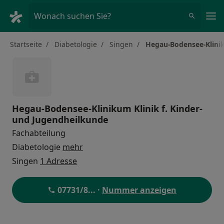
Ha
Wonach suchen Sie?
Startseite
Diabetologie
Singen
Hegau-Bodensee-Klinik
Hegau-Bodensee-Klinikum Klinik f. Kinder-
und Jugendheilkunde
Fachabteilung
Diabetologie
mehr
Singen
1 Adresse
07731/8
... ·
Nummer anzeigen