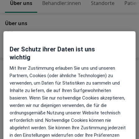
Über uns
Behandler:innen
Standorte
Patie
Über uns
Link
Webseite
Der Schutz ihrer Daten ist uns
wichtig
Behandler:innen
Mit Ihrer Zustimmung erlauben Sie uns und unseren
Partnern, Cookies (oder ähnliche Technologien) zu
verwenden, um Daten für Statistiken zu sammeln und
Endokrinologe & Diabetologe
Inhalte zu liefern, die auf Ihren Surfgewohnheiten
basieren. Wenn Sie nur notwendige Cookies akzeptieren,
werden wir nur diejenigen verwenden, die für die
Dr. med. Rüdiger Trechow
ordnungsgemäße Nutzung unserer Website technisch
Kinder- und Jugendarzt, Endokrinologe & Diabetologe, Neonatologe
erforderlich sind. Notwendige Cookies können nie
abgelehnt werden. Sie können Ihre Zustimmung jederzeit
in den Einstellungen widerrufen oder Ihre Präferenzen