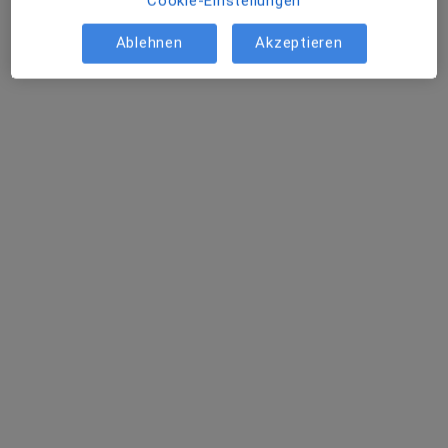
Cookie-Einstellungen
Praxis Brigitta Dannler Ergotherapie
Ablehnen
Akzeptieren
Dieser Arzt bzw. diese Ärztin bietet keine Online-Terminbuchung an diesem Standort an.
Terminanfrage senden
Anna Wehle
Ergotherapeutin
Germaniastr. 57, Frankfurt
•
Zu Google Maps
SeelenWerk Ergotherapie Anna Wehle
Privatpraxis