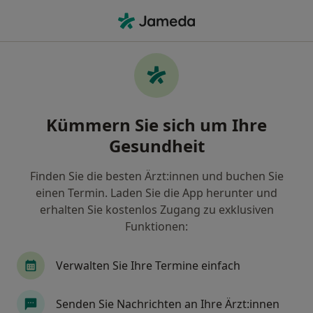
Ha
Ergotherapeut • Frankfurt, Hessen
Filter & Sortierung
Zu Google Maps
Ergotherapeut in Frankfurt: Termin
Kümmern Sie sich um Ihre
buchen mit jameda
Gesundheit
Finden Sie Ergotherapeuten in Frankfurt und
buchen Sie online ohne zusätzliche Kosten.
Finden Sie die besten Ärzt:innen und buchen Sie
Wie wir die Suchergebnisse sortieren
einen Termin. Laden Sie die App herunter und
erhalten Sie kostenlos Zugang zu exklusiven
Funktionen:
Verwalten Sie Ihre Termine einfach
Senden Sie Nachrichten an Ihre Ärzt:innen