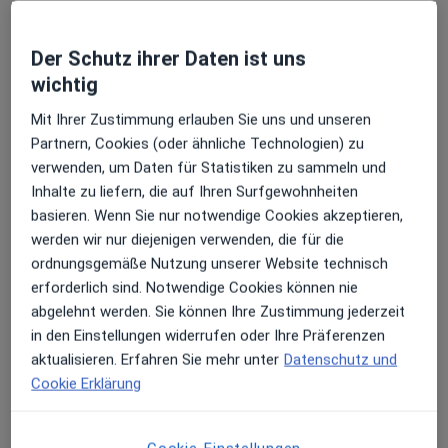
Ludwigstr. 20, Karben
•
Zu Google Maps
Privatpraxis Mara Beck Ergotherapeutin
Der Schutz ihrer Daten ist uns
wichtig
Privatpraxis
Dieser Arzt bzw. diese Ärztin bietet keine Online-Terminbuchung an diesem Standort an.
Mit Ihrer Zustimmung erlauben Sie uns und unseren
Partnern, Cookies (oder ähnliche Technologien) zu
Terminanfrage senden
verwenden, um Daten für Statistiken zu sammeln und
Inhalte zu liefern, die auf Ihren Surfgewohnheiten
basieren. Wenn Sie nur notwendige Cookies akzeptieren,
werden wir nur diejenigen verwenden, die für die
ordnungsgemäße Nutzung unserer Website technisch
erforderlich sind. Notwendige Cookies können nie
abgelehnt werden. Sie können Ihre Zustimmung jederzeit
in den Einstellungen widerrufen oder Ihre Präferenzen
aktualisieren. Erfahren Sie mehr unter
Datenschutz und
Brigitta Dannler
Cookie Erklärung
Ergotherapeutin
Porzellanhofstr. 12, Frankfurt
•
Zu Google Maps