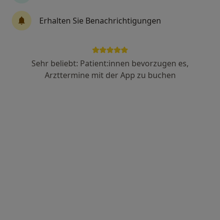
Beatrice Kunert
Erhalten Sie Benachrichtigungen
Ergotherapeutin
Friedrichstr. 2, Dreieich
•
Zu Google Maps
Praxis Beatrice Kunert Ergotherapeutin
Sehr beliebt: Patient:innen bevorzugen es,
Dieser Arzt bzw. diese Ärztin bietet keine Online-Terminbuchung an diesem Standort an.
Arzttermine mit der App zu buchen
Terminanfrage senden
Jennifer Braun
Ergotherapeutin