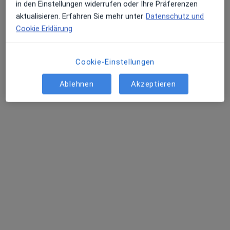
in den Einstellungen widerrufen oder Ihre Präferenzen
Maren Ziegler
aktualisieren. Erfahren Sie mehr unter
Datenschutz und
Ergotherapeutin
Cookie Erklärung
Ahornstr. 27, Berlin
•
Zu Google Maps
Ergotherapie Neurodivers Maren Ziegler Ergotherapeutin
Cookie-Einstellungen
Dieser Arzt bzw. diese Ärztin bietet keine Online-Terminbuchung an diesem Standort an.
Ablehnen
Akzeptieren
Terminanfrage senden
Theresa Damaschke
Ergotherapeutin