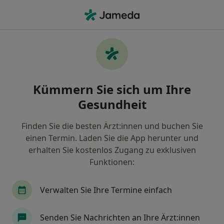
Ha
Ergotherapeut • Berlin, Berlin
Filter & Sortierung
Zu Google Maps
Ergotherapeut in Berlin: Termin buchen
Kümmern Sie sich um Ihre
mit jameda
Gesundheit
Finden Sie Ergotherapeuten in Berlin und buchen Sie
online ohne zusätzliche Kosten.
Finden Sie die besten Ärzt:innen und buchen Sie
Wie wir die Suchergebnisse sortieren
einen Termin. Laden Sie die App herunter und
erhalten Sie kostenlos Zugang zu exklusiven
Funktionen:
Verwalten Sie Ihre Termine einfach
Senden Sie Nachrichten an Ihre Ärzt:innen