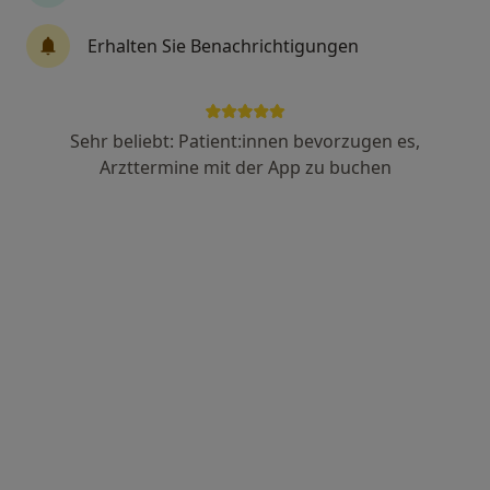
Sabine Belding
Erhalten Sie Benachrichtigungen
Ergotherapeutin
66 Bewertungen
Sehr beliebt: Patient:innen bevorzugen es,
Chausseestraße 14, Berlin
•
Zu Google Maps
Arzttermine mit der App zu buchen
beHANDling - Ergotherapie Wannsee
Dieser Arzt bzw. diese Ärztin bietet keine Online-Terminbuchung an diesem Standort an.
Terminanfrage senden