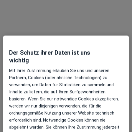
Helios Klinikum Berlin-Buch
Klinik
·
Innere Medizin, Allgemeinchirurgie, Allgemeinmedizin
Mehr
Zu Google
Schwanebecker Chaussee 50, Berlin
•
Maps
Helios Klinikum Berlin-Buch
Der Schutz ihrer Daten ist uns
Keine Online-Terminbuchung über jameda verfügbar
wichtig
Profil anzeigen
Mit Ihrer Zustimmung erlauben Sie uns und unseren
Partnern, Cookies (oder ähnliche Technologien) zu
verwenden, um Daten für Statistiken zu sammeln und
Inhalte zu liefern, die auf Ihren Surfgewohnheiten
basieren. Wenn Sie nur notwendige Cookies akzeptieren,
werden wir nur diejenigen verwenden, die für die
ordnungsgemäße Nutzung unserer Website technisch
erforderlich sind. Notwendige Cookies können nie
abgelehnt werden. Sie können Ihre Zustimmung jederzeit