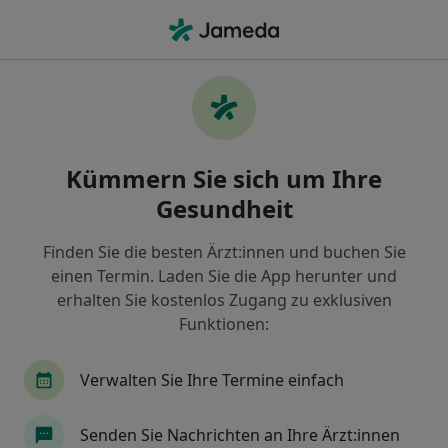
Ha
Allergie • Neubiberg, Bayern
Filter & Sortierung
• 1
Zu Google Map
Allergie, Neubiberg
Kümmern Sie sich um Ihre
Wie wir die Suchergebnisse sortieren
Gesundheit
Finden Sie die besten Ärzt:innen und buchen Sie
Nach welchem Fachgebiet suchen Sie?
einen Termin. Laden Sie die App herunter und
Heilpraktiker
Allgemeinmediziner
Interni
erhalten Sie kostenlos Zugang zu exklusiven
Funktionen:
Verwalten Sie Ihre Termine einfach
Senden Sie Nachrichten an Ihre Ärzt:innen