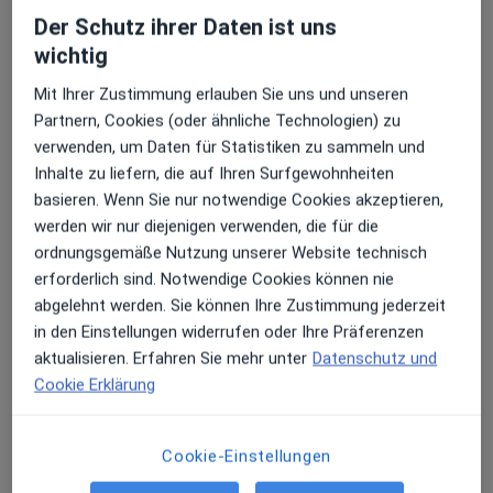
Terminanfrage senden
Der Schutz ihrer Daten ist uns
wichtig
Mit Ihrer Zustimmung erlauben Sie uns und unseren
Partnern, Cookies (oder ähnliche Technologien) zu
verwenden, um Daten für Statistiken zu sammeln und
Inhalte zu liefern, die auf Ihren Surfgewohnheiten
basieren. Wenn Sie nur notwendige Cookies akzeptieren,
werden wir nur diejenigen verwenden, die für die
ordnungsgemäße Nutzung unserer Website technisch
Dr. med. Edmund Schmidt
erforderlich sind. Notwendige Cookies können nie
Allgemeinmediziner, Chirotherapeut
abgelehnt werden. Sie können Ihre Zustimmung jederzeit
58 Bewertungen
in den Einstellungen widerrufen oder Ihre Präferenzen
aktualisieren. Erfahren Sie mehr unter
Datenschutz und
Hubertusstr. 2, Ottobrunn
•
Zu Google Maps
Cookie Erklärung
Praxis Dr.med. Edmund Schmidt Facharzt für Allgemeinmedizin
Dieser Arzt bzw. diese Ärztin bietet keine Online-Terminbuchung an diesem Standort an.
Cookie-Einstellungen
Terminanfrage senden