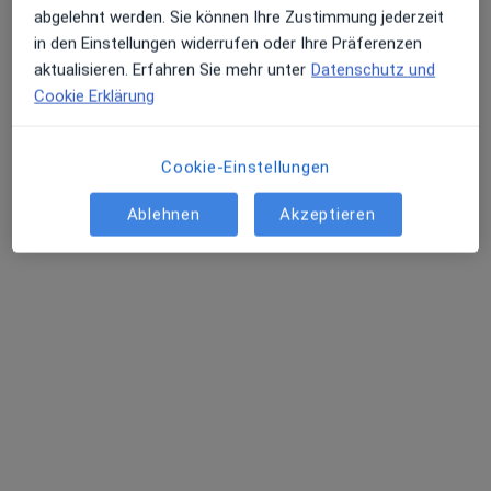
abgelehnt werden. Sie können Ihre Zustimmung jederzeit
in den Einstellungen widerrufen oder Ihre Präferenzen
aktualisieren. Erfahren Sie mehr unter
Datenschutz und
Cookie Erklärung
Cookie-Einstellungen
Anna Warnke
Ablehnen
Akzeptieren
Hautärztin (Dermatologin)
Wallstr. 48 - 50, Duisburg
•
Zu Google Maps
Praxis Woo-Young Jeong Facharzt für Dermatologie
Dieser Arzt bzw. diese Ärztin bietet keine Online-Terminbuchung an diesem Standort an.
Terminanfrage senden