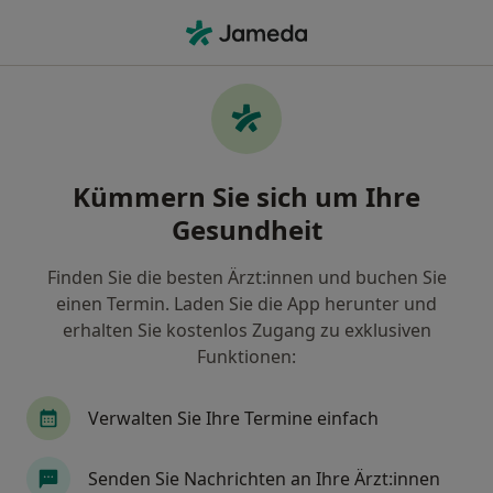
Ha
Altersflecken • Oberhausen, Nordrhein-Westfalen
Filter & Sortierung
• 1
Zu Google Map
Altersflecken, Oberhausen
Kümmern Sie sich um Ihre
Wie wir die Suchergebnisse sortieren
Gesundheit
Finden Sie die besten Ärzt:innen und buchen Sie
Nach welchem Fachgebiet suchen Sie?
einen Termin. Laden Sie die App herunter und
Hautarzt (Dermatologe)
Allergologe
Vene
erhalten Sie kostenlos Zugang zu exklusiven
Funktionen:
Verwalten Sie Ihre Termine einfach
Senden Sie Nachrichten an Ihre Ärzt:innen