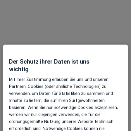
Susanne Wevelsiep
Heilpraktikerin
1 Bewertung
Der Schutz ihrer Daten ist uns
wichtig
Theaterplatz 1, Essen
•
Zu Google Maps
Mit Ihrer Zustimmung erlauben Sie uns und unseren
LASER Forum Essen
Partnern, Cookies (oder ähnliche Technologien) zu
verwenden, um Daten für Statistiken zu sammeln und
Privatpraxis
Inhalte zu liefern, die auf Ihren Surfgewohnheiten
Dieser Arzt bzw. diese Ärztin bietet keine Online-Terminbuchung an diesem Standort an.
basieren. Wenn Sie nur notwendige Cookies akzeptieren,
werden wir nur diejenigen verwenden, die für die
Terminanfrage senden
ordnungsgemäße Nutzung unserer Website technisch
erforderlich sind. Notwendige Cookies können nie