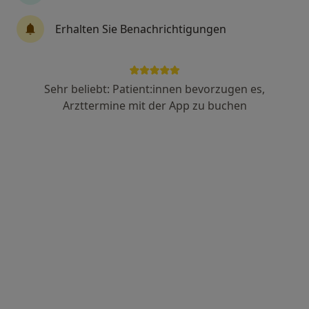
Erhalten Sie Benachrichtigungen
Holger May
·
Mehr
Heilpraktiker
34 Bewertungen
Sehr beliebt: Patient:innen bevorzugen es,
Arzttermine mit der App zu buchen
Theaterplatz 1, Essen
•
Zu Google Maps
Laser Forum Essen Holger May Heilpraktiker
Privatpraxis
Dieser Arzt bzw. diese Ärztin bietet keine Online-Terminbuchung an diesem Standort an.
Terminanfrage senden