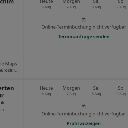
achim
Heute
Morgen
Sa,
So,
6 Aug
7 Aug
8 Aug
9 Aug
Online-Terminbuchung nicht verfügbar
Terminanfrage senden
le Maps
Praxis Dr.med. Mario Wähler Facharzt für Neurochirurgie
erten
Heute
Morgen
Sa,
So,
ür
6 Aug
7 Aug
8 Aug
9 Aug
e
en
Online-Terminbuchung nicht verfügbar
Profil anzeigen