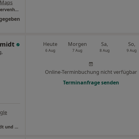
 Maps
Praxis Dr.med. Merten Schulz Facharzt für Nervenheilkunde
ngegeben
hmidt
Heute
Morgen
Sa,
So,
6 Aug
7 Aug
8 Aug
9 Aug
g,
Online-Terminbuchung nicht verfügbar
Terminanfrage senden
gle
Orthopädie Reutershagen Dres. Tony Schmidt und Thomas Willert