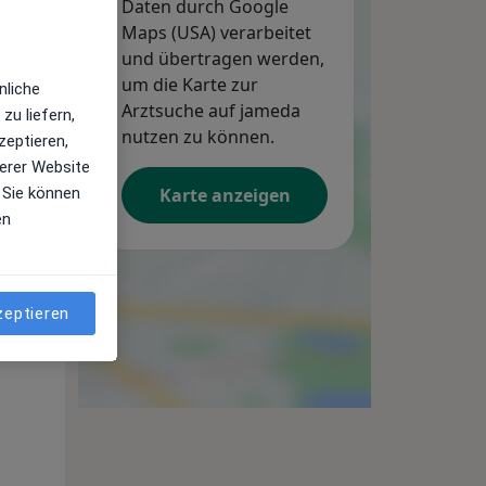
Daten durch Google
Maps (USA) verarbeitet
und übertragen werden,
um die Karte zur
nliche
Arztsuche auf jameda
zu liefern,
nutzen zu können.
zeptieren,
erer Website
Karte anzeigen
 Sie können
en
Mo,
Di,
Mi,
10 Aug
11 Aug
12 Aug
zeptieren