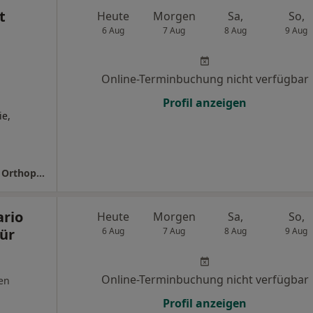
t
Heute
Morgen
Sa,
So,
6 Aug
7 Aug
8 Aug
9 Aug
Online-Terminbuchung nicht verfügbar
Profil anzeigen
ie,
Klinikum Südstadt Klinik für Unfallchirurgie Orthopädie und Handchirurgie
ario
Heute
Morgen
Sa,
So,
für
6 Aug
7 Aug
8 Aug
9 Aug
Online-Terminbuchung nicht verfügbar
en
Profil anzeigen