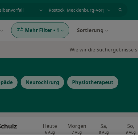
et, Erkrankung, Name
z.B. Berlin
Mehr Filter
•
1
Sortierung
Wie wir die Suchergebnisse s
opäde
Neurochirurg
Physiotherapeut
Schulz
Heute
Morgen
Sa,
So,
6 Aug
7 Aug
8 Aug
9 Aug