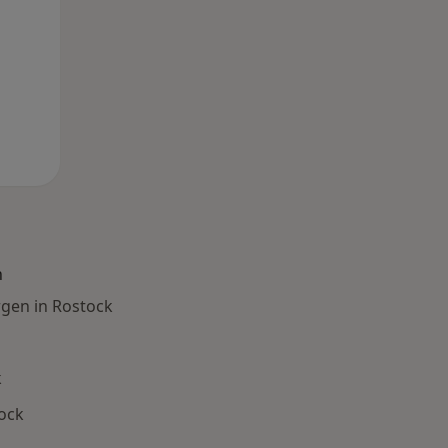
n
gen in Rostock
k
ock