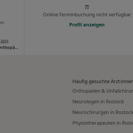
Online-Terminbuchung nicht verfügbar
en
Profil anzeigen
Maps
Praxis Dr.med. Henrik Krieger Facharzt für Orthopädie und Unfallchirurgie
Häufig gesuchte Ärzt:inne
Orthopäden & Unfallchirur
Neurologen in Rostock
Neurochirurgen in Rostoc
Physiotherapeuten in Rost