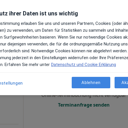
nde
en
tz ihrer Daten ist uns wichtig
Online-Terminbuchung nicht verfügbar
Zustimmung erlauben Sie uns und unseren Partnern, Cookies (oder äh
Terminanfrage senden
en) zu verwenden, um Daten für Statistiken zu sammeln und Inhalte 
 Maps
ren Surfgewohnheiten basieren. Wenn Sie nur notwendige Cookies ak
Praxis Dr.med. Merten Schulz Facharzt für Nervenheilkunde
 nur diejenigen verwenden, die für die ordnungsgemäße Nutzung uns
erforderlich sind. Notwendige Cookies können nie abgelehnt werden.
mmung jederzeit in den Einstellungen widerrufen oder Ihre Präferenz
en. Erfahren Sie mehr unter
Datenschutz und Cookie Erklärung
rg
Heute
Morgen
Sa,
So,
6 Aug
7 Aug
8 Aug
9 Aug
Ablehnen
Ak
nstellungen
Online-Terminbuchung nicht verfügbar
Terminanfrage senden