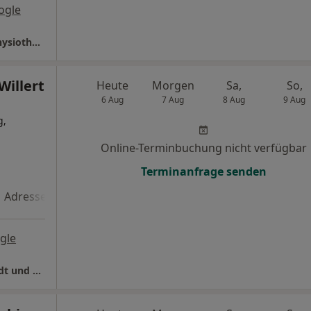
ogle
Physioteam Mühlberg Andreas Mühlberg Physiotherapie
Willert
Heute
Morgen
Sa,
So,
6 Aug
7 Aug
8 Aug
9 Aug
g,
Online-Terminbuchung nicht verfügbar
Terminanfrage senden
Adresse 4
gle
Orthopädie Reutershagen Dres. Tony Schmidt und Thomas Willert