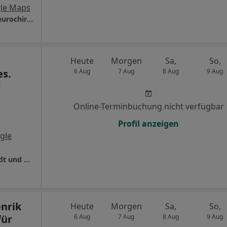
le Maps
Praxis Dr.med. Mario Wähler Facharzt für Neurochirurgie
Heute
Morgen
Sa,
So,
s.
6 Aug
7 Aug
8 Aug
9 Aug
d
Online-Terminbuchung nicht verfügbar
Profil anzeigen
gle
Orthopädie Reutershagen Dres. Tony Schmidt und Thomas Willert
enrik
Heute
Morgen
Sa,
So,
für
6 Aug
7 Aug
8 Aug
9 Aug