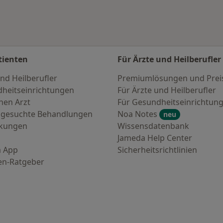
tienten
Für Ärzte und Heilberufler
nd Heilberufler
Premiumlösungen und Prei
heitseinrichtungen
Für Ärzte und Heilberufler
nen Arzt
Für Gesundheitseinrichtun
 gesuchte Behandlungen
Noa Notes
neu
nkungen
Wissensdatenbank
Jameda Help Center
 App
Sicherheitsrichtlinien
en-Ratgeber