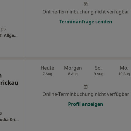
Online-Terminbuchung nicht verfügbar
Terminanfrage senden
aps
Praxis Dr.med. Katharina Teicher Fachärztin f. Allgemeinmedizin
Heute
Morgen
So,
Mo,
n
7 Aug
8 Aug
9 Aug
10 Aug
Krickau
Online-Terminbuchung nicht verfügbar
Profil anzeigen
s
Gem.Praxis f. Allgemeinmedizin Dr.med. Claudia Krickau und Sven Kleinerüschkamp