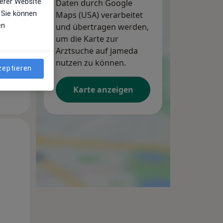
erer Website
Daten durch Google
 Sie können
Maps (USA) verarbeitet
en
und übertragen werden,
um die Karte zur
Arztsuche auf jameda
nutzen zu können.
zeptieren
Karte anzeigen
Di,
Mi,
Do,
11 Aug
12 Aug
13 Aug