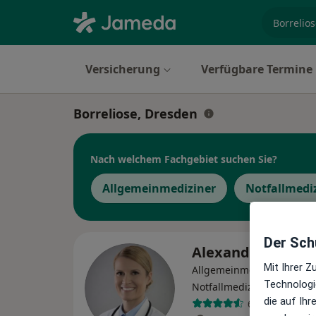
Fachgebi
Versicherung
Verfügbare Termine
Borreliose, Dresden
Nach welchem Fachgebiet suchen Sie?
Allgemeinmediziner
Notfallmedi
Der Schu
Alexandra Nitsc
Mit Ihrer 
Allgemeinmedizinerin,
Technologi
·
Meh
Notfallmedizinerin
die auf Ih
6 Bewertunge