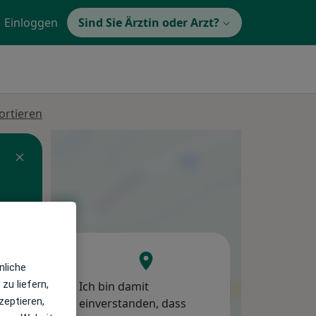
Einloggen
Sind Sie Ärztin oder Arzt?
ortieren
Di,
Mi,
Do,
11 Aug
12 Aug
13 Aug
nliche
zu liefern,
Ich bin damit
zeptieren,
einverstanden, dass