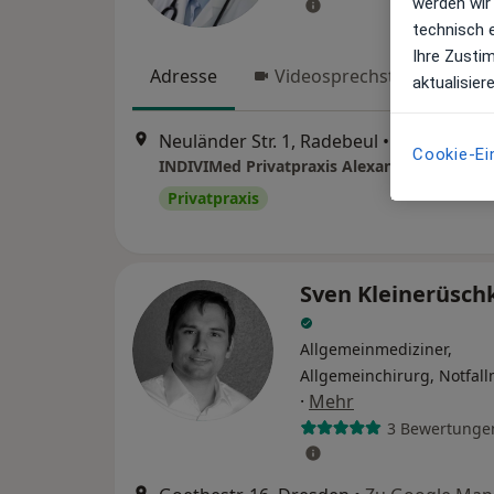
werden wir
technisch 
Ihre Zusti
Adresse
Videosprechstunde
aktualisier
Neuländer Str. 1, Radebeul
•
Zu Google 
Cookie-Ei
Privatpraxis
Sven Kleinerüsc
Allgemeinmediziner,
Allgemeinchirurg, Notfall
·
Mehr
3 Bewertunge