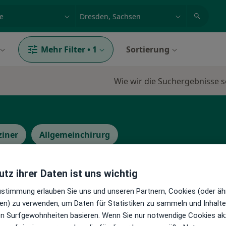
et, Erkrankung, Name
z.B. Berlin
Mehr Filter
•
1
Sortierung
Wie wir die Suchergebnisse s
ziner
Allgemeinchirurg
tz ihrer Daten ist uns wichtig
he
Heute
Morgen
So,
Mo,
7 Aug
8 Aug
9 Aug
10 Aug
Zustimmung erlauben Sie uns und unseren Partnern, Cookies (oder äh
en) zu verwenden, um Daten für Statistiken zu sammeln und Inhalte 
r
ren Surfgewohnheiten basieren. Wenn Sie nur notwendige Cookies ak
n
Online-Terminbuchung nicht verfügbar