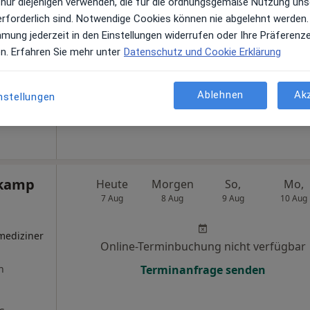
 nur diejenigen verwenden, die für die ordnungsgemäße Nutzung uns
erforderlich sind. Notwendige Cookies können nie abgelehnt werden.
Terminanfrage senden
mmung jederzeit in den Einstellungen widerrufen oder Ihre Präferenz
en. Erfahren Sie mehr unter
Datenschutz und Cookie Erklärung
Maps
Ablehnen
Ak
nstellungen
INDIVIMed Privatpraxis Alexandra Nitsche Fachärztin f. Allgemeinmedizin
hkamp
Heute
Morgen
So,
Mo,
7 Aug
8 Aug
9 Aug
10 Aug
mediziner
Online-Terminbuchung nicht verfügbar
n
Terminanfrage senden