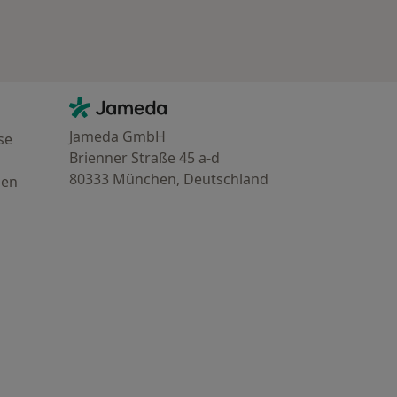
Kontakt
Jameda - Startseite
Jameda GmbH
se
Brienner Straße 45 a-d
80333 München, Deutschland
gen