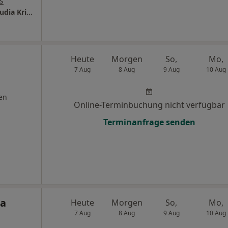
s
Gem.Praxis f. Allgemeinmedizin Dr.med. Claudia Krickau und Sven Kleinerüschkamp
Heute
Morgen
So,
Mo,
7 Aug
8 Aug
9 Aug
10 Aug
en
Online-Terminbuchung nicht verfügbar
Terminanfrage senden
na
Heute
Morgen
So,
Mo,
7 Aug
8 Aug
9 Aug
10 Aug