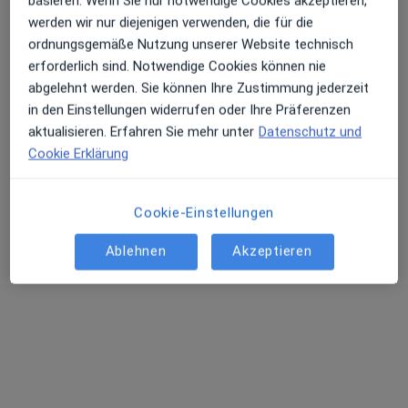
basieren. Wenn Sie nur notwendige Cookies akzeptieren,
werden wir nur diejenigen verwenden, die für die
ordnungsgemäße Nutzung unserer Website technisch
erforderlich sind. Notwendige Cookies können nie
abgelehnt werden. Sie können Ihre Zustimmung jederzeit
in den Einstellungen widerrufen oder Ihre Präferenzen
Beratungszentrum für alternative
aktualisieren. Erfahren Sie mehr unter
Datenschutz und
Therapie
Cookie Erklärung
Medizinische Einrichtung
Psychologie, Anästhesie, Naturheilverfahren
571 Bewertungen
Cookie-Einstellungen
Ablehnen
Akzeptieren
Eisenmannstr. 2, München
•
Zu Google Maps
Beratungszentrum für alternative Therapie
Erstuntersuchung (Neupatient/in)
38 €
Weitere Leistungen anzeigen
Keine Online-Terminbuchung über jameda verfügbar