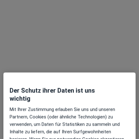
Alex Clara
·
Mehr
Heilpraktiker, Osteopath, Naturheilverfahren
14 Bewertungen
Schäfflerstr. 5, München
•
Zu Google Maps
Naturheilpraxis Zettler & Kollegen
Der Schutz ihrer Daten ist uns
wichtig
Dieser Arzt bzw. diese Ärztin bietet keine Online-Terminbuchung an diesem Standort an.
Mit Ihrer Zustimmung erlauben Sie uns und unseren
Terminanfrage senden
Partnern, Cookies (oder ähnliche Technologien) zu
verwenden, um Daten für Statistiken zu sammeln und
Inhalte zu liefern, die auf Ihren Surfgewohnheiten