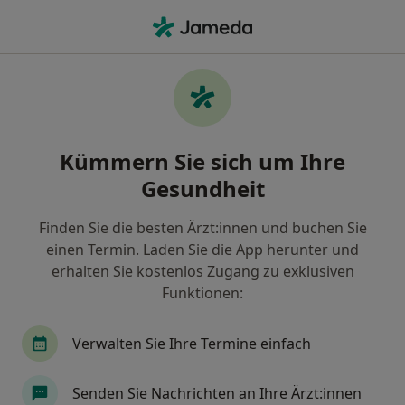
Ha
Borreliose • München, Bayern
Filter & Sortierung
• 1
Zu Google Map
Borreliose, München
Kümmern Sie sich um Ihre
Wie wir die Suchergebnisse sortieren
Gesundheit
Finden Sie die besten Ärzt:innen und buchen Sie
Nach welchem Fachgebiet suchen Sie?
einen Termin. Laden Sie die App herunter und
Allgemeinmediziner
Heilpraktiker
Naturh
erhalten Sie kostenlos Zugang zu exklusiven
Funktionen:
Verwalten Sie Ihre Termine einfach
Senden Sie Nachrichten an Ihre Ärzt:innen