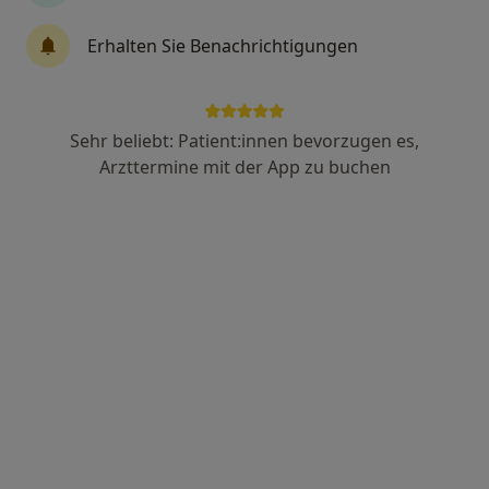
Erhalten Sie Benachrichtigungen
Dr. med. Daniela Galatis
Allgemeinmedizinerin, Naturheilverfahren
30 Bewertungen
Sehr beliebt: Patient:innen bevorzugen es,
Arzttermine mit der App zu buchen
Adresse
Videosprechstunde
Geiselgasteigstr. 120, München
•
Zu Google Maps
Praxisgemeinschaft Galatis & Stetter
Privatpraxis
Dieser Arzt bzw. diese Ärztin bietet keine Online-Terminbuchung an diesem Standort an.
Terminanfrage senden