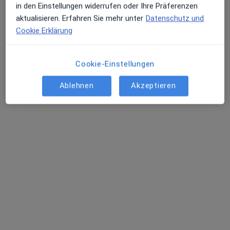
in den Einstellungen widerrufen oder Ihre Präferenzen
Dr. med. Janine Bastert
aktualisieren. Erfahren Sie mehr unter
Datenschutz und
Cookie Erklärung
Hautärztin (Dermatologin), Allergologin
36 Bewertungen
Cookie-Einstellungen
Kirchheimer Str. 71, Stuttgart
•
Zu Google Maps
Ablehnen
Akzeptieren
Praxis Dr.med. Janine Bastert Fachärztin für Dermatologie
Dieser Arzt bzw. diese Ärztin bietet keine Online-Terminbuchung an diesem Standort an.
Terminanfrage senden