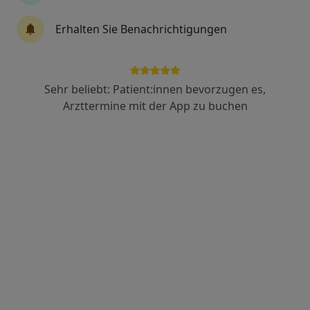
Erhalten Sie Benachrichtigungen
Axel Bansbach
Frauenarzt (Gynäkologe)
646 Bewertungen
Sehr beliebt: Patient:innen bevorzugen es,
Arzttermine mit der App zu buchen
Charlottenstr. 44, Stuttgart
•
Zu Google Maps
Praxis Axel Bansbach Facharzt für Frauenheilkunde und Geburtshilfe
Dieser Arzt bzw. diese Ärztin bietet keine Online-Terminbuchung an diesem Standort an.
Terminanfrage senden