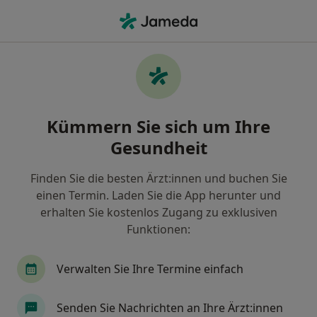
Ha
Geschlechtskrankheit • Stuttgart, Baden-Württemberg
Filter & Sortierung
• 1
Zu Google Map
Geschlechtskrankheit, Stuttgart
Kümmern Sie sich um Ihre
Wie wir die Suchergebnisse sortieren
Gesundheit
Finden Sie die besten Ärzt:innen und buchen Sie
Nach welchem Fachgebiet suchen Sie?
einen Termin. Laden Sie die App herunter und
Frauenarzt (Gynäkologe)
Urologe
Hautarz
erhalten Sie kostenlos Zugang zu exklusiven
Funktionen:
Verwalten Sie Ihre Termine einfach
Senden Sie Nachrichten an Ihre Ärzt:innen