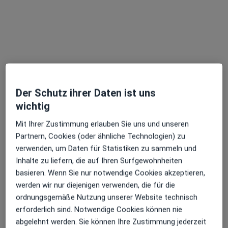
Dr. med. Holger Lange
Urologe, Androloge, Proktologe
479 Bewertungen
Hirschstr. 31, Stuttgart
•
Zu Google Maps
Der Schutz ihrer Daten ist uns
Praxis Dr.med. Holger Lange Facharzt für Urologie
wichtig
Dieser Arzt bzw. diese Ärztin bietet keine Online-Terminbuchung an diesem Standort an.
Mit Ihrer Zustimmung erlauben Sie uns und unseren
Terminanfrage senden
Partnern, Cookies (oder ähnliche Technologien) zu
verwenden, um Daten für Statistiken zu sammeln und
Inhalte zu liefern, die auf Ihren Surfgewohnheiten
basieren. Wenn Sie nur notwendige Cookies akzeptieren,
werden wir nur diejenigen verwenden, die für die
ordnungsgemäße Nutzung unserer Website technisch
erforderlich sind. Notwendige Cookies können nie
abgelehnt werden. Sie können Ihre Zustimmung jederzeit